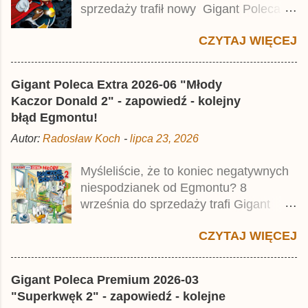
sprzedaży trafił nowy Gigant Poleca
Premium pod tytułem Superkwęk 2 .
CZYTAJ WIĘCEJ
Jest to kolejny 624-stronicowy tom z
najstarszymi historiami o kaczym
mścicielu. Cena okładkowa wydania
Gigant Poleca Extra 2026-06 "Młody
wynosi 49,99 zł i zamówicie go także z
Kaczor Donald 2" - zapowiedź - kolejny
rabatem na Egmont.pl . Za przekład
błąd Egmontu!
odpowiadał Jacek Drewnowski.
Autor:
Radosław Koch
-
lipca 23, 2026
Publikacja jest przedrukiem drugiego
tomu niemieckiego Lustiges
Myśleliście, że to koniec negatywnych
Taschenbuch Phantomias Collection ,
niespodzianek od Egmontu? 8
który trafił do sprzedaży pod koniec
września do sprzedaży trafi Gigant
2025 roku.
Poleca Extra - Młody Kaczor Donald 2 .
CZYTAJ WIĘCEJ
Jednak wbrew temu, na co wskazuje
nazwa tomu, nie będzie to przedruk
drugiego wydania o przygodach
Gigant Poleca Premium 2026-03
młodego Kaczora Donalda i jego
"Superkwęk 2" - zapowiedź - kolejne
przyjaciół, lecz prawdopodobnie znajdą