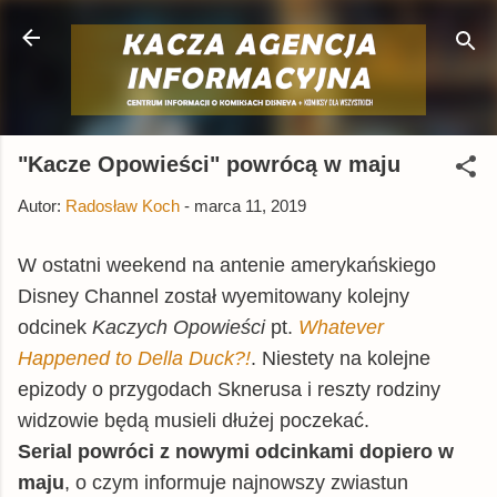
Przejdź do głównej zawartości
"Kacze Opowieści" powrócą w maju
Autor:
Radosław Koch
-
marca 11, 2019
W ostatni weekend na antenie amerykańskiego
Disney Channel został wyemitowany kolejny
odcinek
Kaczych Opowieści
pt.
Whatever
Happened to Della Duck?!
. Niestety na kolejne
epizody o przygodach Sknerusa i reszty rodziny
widzowie będą musieli dłużej poczekać.
Serial powróci z nowymi odcinkami dopiero w
maju
, o czym informuje najnowszy zwiastun