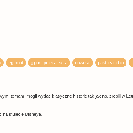
książka
34,6
książka
54,0
m
egmont
gigant poleca extra
nowość
pastrovicchio
ymi tomami mogli wydać klasyczne historie tak jak np. zrobili w L
 na stulecie Disneya.