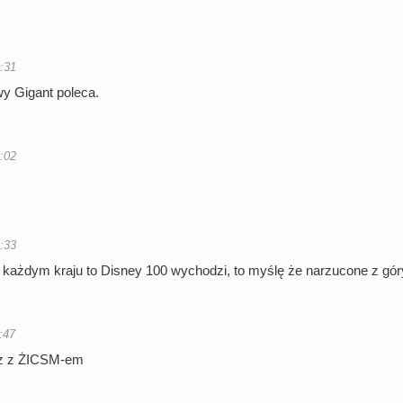
0:31
y Gigant poleca.
2:02
1:33
w każdym kraju to Disney 100 wychodzi, to myślę że narzucone z góry
:47
eraz z ŻICSM-em