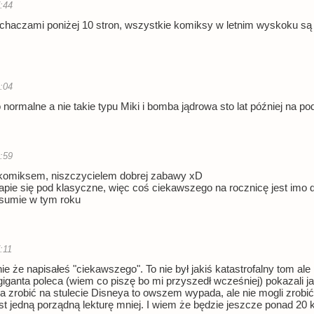
7:44
chaczami poniżej 10 stron, wszystkie komiksy w letnim wyskoku są 
9:04
 normalne a nie takie typu Miki i bomba jądrowa sto lat później na 
0:59
komiksem, niszczycielem dobrej zabawy xD
apie się pod klasyczne, więc coś ciekawszego na rocznicę jest imo
sumie w tym roku
:11
ie że napisałeś "ciekawszego". To nie był jakiś katastrofalny tom 
ganta poleca (wiem co piszę bo mi przyszedł wcześniej) pokazali ja
 zrobić na stulecie Disneya to owszem wypada, ale nie mogli zrobić 
jest jedną porządną lekturę mniej. I wiem że będzie jeszcze ponad 2