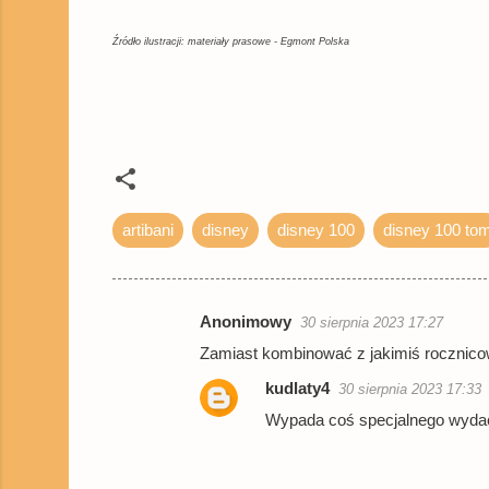
Allegro
Empik
Źródło ilustracji: materiały prasowe - Egmont Polska
artibani
disney
disney 100
disney 100 to
Anonimowy
30 sierpnia 2023 17:27
K
Zamiast kombinować z jakimiś rocznicow
o
kudlaty4
30 sierpnia 2023 17:33
m
Wypada coś specjalnego wydać
e
n
t