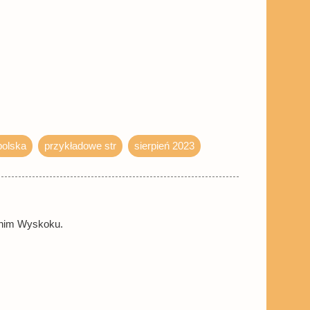
6 zł
Idź do sklepu »
0 zł
Idź do sklepu »
© BUY.BOX
polska
przykładowe str
sierpień 2023
etnim Wyskoku.