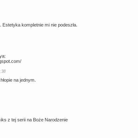
 Estetyka kompletnie mi nie podeszła.
ya:
gspot.com/
8:38
chłopie na jednym.
ks z tej serii na Boże Narodzenie