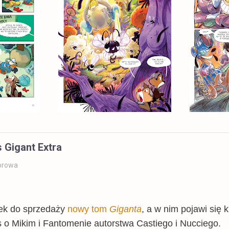
 Gigant Extra
orowa
tek do sprzedaży
nowy tom
Giganta
, a w nim pojawi się
 o Mikim i Fantomenie autorstwa Castiego i Nucciego.