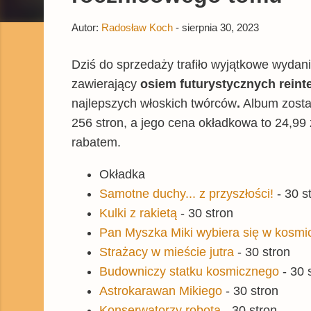
Autor:
Radosław Koch
-
sierpnia 30, 2023
Dziś do sprzedaży
trafiło wyjątkowe wydan
zawierający
osiem
futurystycznych reint
najlepszych włoskich twórców
.
Album zosta
256 stron, a jego cena okładkowa to 24,99 
rabatem.
Okładka
Samotne duchy... z przyszłości!
- 30 s
Kulki z rakietą
- 30 stron
Pan Myszka Miki wybiera się w kosmi
Strażacy w mieście jutra
- 30 stron
Budowniczy statku kosmicznego
- 30 
Astrokarawan Mikiego
- 30 stron
Konserwatorzy robota
- 30 stron