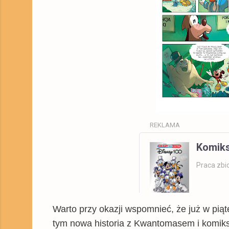
REKLAMA
Komiks
Praca zbi
Warto przy okazji wspomnieć, że już w pią
Wszystkie
Książka
tym nowa historia z Kwantomasem i komiks