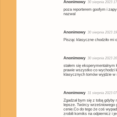
Anonimowy
30 sierpnia 2023 1
a
poza reporterem goofym i zapy
nazwal
r
z
e
Anonimowy
30 sierpnia 2023 1
Pisząc klasyczne chodziło mi o
Anonimowy
30 sierpnia 2023 2
stałem się eksperymentalnym 
prawie wszystko co wychodzi ł
klasycznych tomów wyjdzie w 
Anonimowy
31 sierpnia 2023 07
Zgadzał bym się z tobą gdyby n
lepsze. Twórcy wrześniowego gi
cenie.Co do tego że coś wypada
zrobili komiks na odpiernicz i 