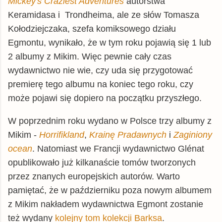
Mickey's Craziest Adventures
autorstwa
Keramidasa i Trondheima, ale ze słów Tomasza
Kołodziejczaka, szefa komiksowego działu
Egmontu, wynikało, że w tym roku pojawią się 1 lub
2 albumy z Mikim. Więc pewnie cały czas
wydawnictwo nie wie, czy uda się przygotować
premierę tego albumu na koniec tego roku, czy
może pojawi się dopiero na początku przyszłego.
W poprzednim roku wydano w Polsce trzy albumy z
Mikim -
Horrifikland
,
Krainę Pradawnych
i
Zaginiony
ocean
. Natomiast we Francji wydawnictwo Glénat
opublikowało już kilkanaście tomów tworzonych
przez znanych europejskich autorów. Warto
pamiętać, że w październiku poza nowym albumem
z Mikim nakładem wydawnictwa Egmont zostanie
też wydany
kolejny tom kolekcji Barksa
.