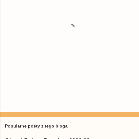
n
t
a
r
z
e
Popularne posty z tego bloga