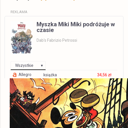
REKLAMA
Myszka Miki Miki podróżuje w
czasie
Dab's Fabrizio Petrossi
Wszystkie
Allegro
książka
34,56 zł
gildia.pl
książka
34,99 zł
Matras.pl
książka
36,27 zł
tantis.pl
książka
36,98 zł
Empik
książka
36,99 zł
swiatksiazki.pl
książka
37,00 zł