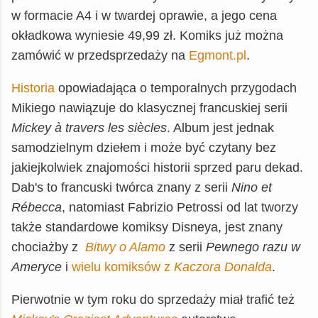
w formacie A4 i w twardej oprawie, a jego cena
okładkowa wyniesie 49,99 zł. Komiks już można
zamówić w przedsprzedaży na
Egmont.pl
.
Historia
opowiadająca o temporalnych przygodach
Mikiego nawiązuje do klasycznej francuskiej serii
Mickey à travers les siècles
. Album jest jednak
samodzielnym dziełem i może być czytany bez
jakiejkolwiek znajomości historii sprzed paru dekad.
Dab's to francuski twórca znany z serii
Nino et
Rébecca
, natomiast
Fabrizio Petrossi od lat tworzy
także standardowe komiksy Disneya, jest znany
chociażby z
Bitwy o Alamo
z serii
Pewnego razu w
Ameryce
i
wielu komiksów z
Kaczora Donalda
.
Pierwotnie w tym roku do sprzedaży miał trafić też