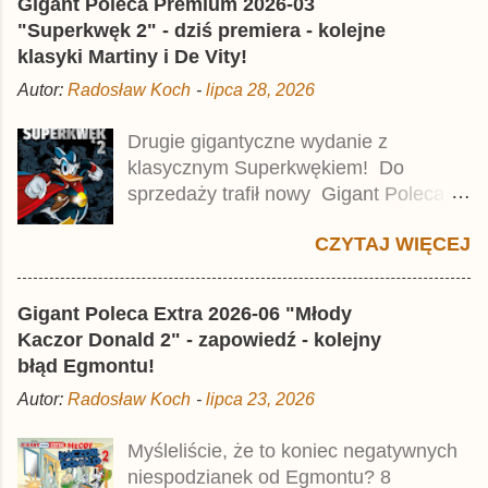
Gigant Poleca Premium 2026-03
"Superkwęk 2" - dziś premiera - kolejne
klasyki Martiny i De Vity!
Autor:
Radosław Koch
-
lipca 28, 2026
Drugie gigantyczne wydanie z
klasycznym Superkwękiem! Do
sprzedaży trafił nowy Gigant Poleca
Premium pod tytułem Superkwęk 2 .
CZYTAJ WIĘCEJ
Jest to kolejny 624-stronicowy tom z
najstarszymi historiami o kaczym
mścicielu. Cena okładkowa wydania
Gigant Poleca Extra 2026-06 "Młody
wynosi 49,99 zł i zamówicie go także z
Kaczor Donald 2" - zapowiedź - kolejny
rabatem na Egmont.pl . Za przekład
błąd Egmontu!
odpowiadał Jacek Drewnowski.
Autor:
Radosław Koch
-
lipca 23, 2026
Publikacja jest przedrukiem drugiego
tomu niemieckiego Lustiges
Myśleliście, że to koniec negatywnych
Taschenbuch Phantomias Collection ,
niespodzianek od Egmontu? 8
który trafił do sprzedaży pod koniec