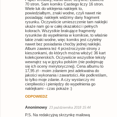
70 stron. Sam komiks Castiego liczy 16 stron.
Wiele luk do wklejenia naklejek to,
powiedziałbym, znaki wodne, czyli nawet nie
posiadając naklejek widzimy dany fragment
rysunku. Oczywiście umieszczenie tam naklejki
ukaże nam go w całej okazałości i pełnych
kolorach. Wszystkie brakujące fragmenty
rysunków do wypełnienia w komiksie, to właśnie
takie znaki wodne, więc komiks jest czytelny
nawet bez posiadania choćby jednej naklejki.
Album zawiera też 4 przeźroczyste strony z
kieszonkami, do których można włożyć 36 kart
kolekcjonerskich. Oczywiście wszystkie teksty
wewnątrz są w języku polskim (nie podejmuję
się ich oceny merytorycznej). Cena albumu to
17,95 zł - moim zdaniem jest adekwatna do
jakości wykonania i zawartości. Ale podkreślam,
to tylko moje zdanie. A czy wystarczy mi
cierpliwości i pieniędzy do wypełnienia go
naklejkami - czas pokaże :)
ODPOWIEDZ
Anonimowy
23 października 2018 15:44
P.S. Na redakcyjną skrzynkę mailową