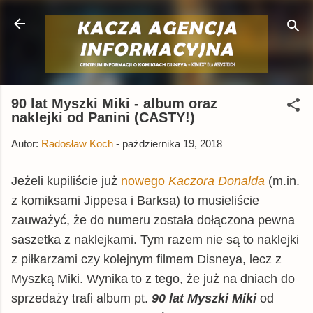
Przejdź do głównej zawartości
90 lat Myszki Miki - album oraz
naklejki od Panini (CASTY!)
Autor:
Radosław Koch
-
października 19, 2018
Jeżeli kupiliście już
nowego
Kaczora Donalda
(m.in.
z komiksami Jippesa i Barksa) to musieliście
zauważyć, że do numeru została dołączona pewna
saszetka z naklejkami. Tym razem nie są to naklejki
z piłkarzami czy kolejnym filmem Disneya, lecz z
Myszką Miki. Wynika to z tego, że już na dniach do
sprzedaży trafi album pt.
90 lat Myszki Miki
od