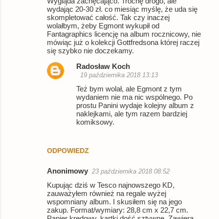
Wygląda zachęcająco. Trochę drogo, ale
o
wydając 20-30 zł. co miesiąc myślę, że uda się
skompletować całość. Tak czy inaczej
m
wolałbym, żeby Egmont wykupił od
e
Fantagraphics licencję na album rocznicowy, nie
mówiąc już o kolekcji Gottfredsona której raczej
n
się szybko nie doczekamy.
t
Radosław Koch
a
19 października 2018 13:13
r
Też bym wolał, ale Egmont z tym
wydaniem nie ma nic wspólnego. Po
z
prostu Panini wydaje kolejny album z
naklejkami, ale tym razem bardziej
e
komiksowy.
ODPOWIEDZ
Anonimowy
23 października 2018 08:52
Kupując dziś w Tesco najnowszego KD,
zauważyłem również na regale wyżej
wspomniany album. I skusiłem się na jego
zakup. Format/wymiary: 28,8 cm x 22,7 cm.
Papier kredowy, kartki dość sztywne. Zawiera