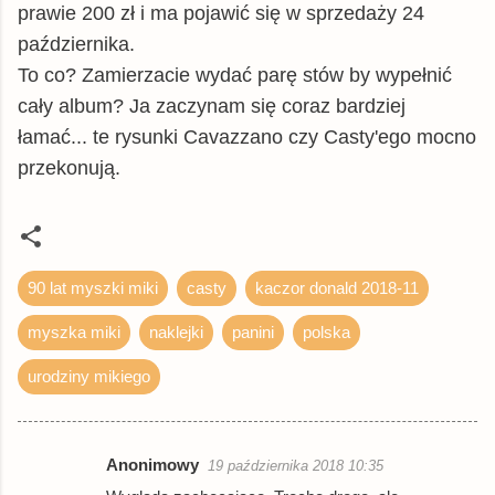
prawie 200 zł i ma pojawić się w sprzedaży 24
października.
To co? Zamierzacie wydać parę stów by wypełnić
cały album? Ja zaczynam się coraz bardziej
łamać... te rysunki Cavazzano czy Casty'ego mocno
przekonują.
90 lat myszki miki
casty
kaczor donald 2018-11
myszka miki
naklejki
panini
polska
urodziny mikiego
Anonimowy
19 października 2018 10:35
K