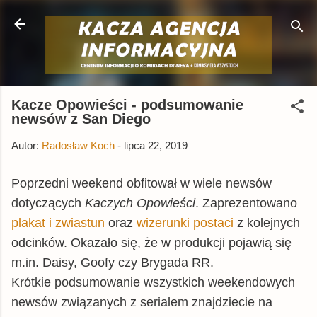
Przejdź do głównej zawartości
Kacze Opowieści - podsumowanie
newsów z San Diego
Autor:
Radosław Koch
-
lipca 22, 2019
Poprzedni weekend obfitował w wiele newsów
dotyczących
Kaczych Opowieści
. Zaprezentowano
plakat i zwiastun
oraz
wizerunki postaci
z kolejnych
odcinków. Okazało się, że w produkcji pojawią się
m.in. Daisy, Goofy czy Brygada RR.
Krótkie podsumowanie wszystkich weekendowych
newsów związanych z serialem znajdziecie na