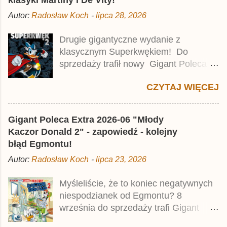
o
m
Autor:
Radosław Koch
-
lipca 28, 2026
e
n
t
Drugie gigantyczne wydanie z
a
klasycznym Superkwękiem! Do
r
z
sprzedaży trafił nowy Gigant Poleca
Premium pod tytułem Superkwęk 2 .
CZYTAJ WIĘCEJ
Jest to kolejny 624-stronicowy tom z
najstarszymi historiami o kaczym
mścicielu. Cena okładkowa wydania
Gigant Poleca Extra 2026-06 "Młody
wynosi 49,99 zł i zamówicie go także z
Kaczor Donald 2" - zapowiedź - kolejny
rabatem na Egmont.pl . Za przekład
błąd Egmontu!
odpowiadał Jacek Drewnowski.
Autor:
Radosław Koch
-
lipca 23, 2026
Publikacja jest przedrukiem drugiego
tomu niemieckiego Lustiges
Myśleliście, że to koniec negatywnych
Taschenbuch Phantomias Collection ,
niespodzianek od Egmontu? 8
który trafił do sprzedaży pod koniec
września do sprzedaży trafi Gigant
2025 roku.
Poleca Extra - Młody Kaczor Donald 2 .