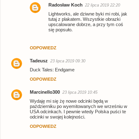
m
Radosław Koch
22 lipca 2019 22:20
e
Lightworks, ale dziwne byki mi robi, jak
n
tutaj z plakatem. Wszystkie obrazki
upscalowane dobrze, a przy tym coś
t
się popsuło.
a
r
ODPOWIEDZ
z
Tadeusz
23 lipca 2019 09:30
e
Duck Tales: Endgame
ODPOWIEDZ
Marcinello300
23 lipca 2019 10:45
Wydaję mi się żę nowe odcinki będą w
październiku po wyemitowanych we wrześniu w
USA odcinkach. I pewnie wtedy Polska puści te
odcinki w swojej kolejności.
ODPOWIEDZ