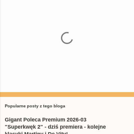
P
r
z
e
Popularne posty z tego bloga
ś
l
Gigant Poleca Premium 2026-03
i
j
"Superkwęk 2" - dziś premiera - kolejne
k
klasyki Martiny i De Vity!