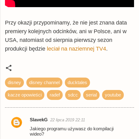
Przy okazji przypominamy, że nie jest znana data
premiery kolejnych odcinków, ani w Polsce, ani w
USA, natomiast od sierpnia pierwszy sezon
produkcji będzie
leciał na naziemnej TV4
.
disney
disney channel
ducktales
kacze opowieści
radef
sdcc
serial
youtube
SlavekG
22 lipca 2019 22:11
K
Jakiego programu używasz do kompilacji
o
wideo?