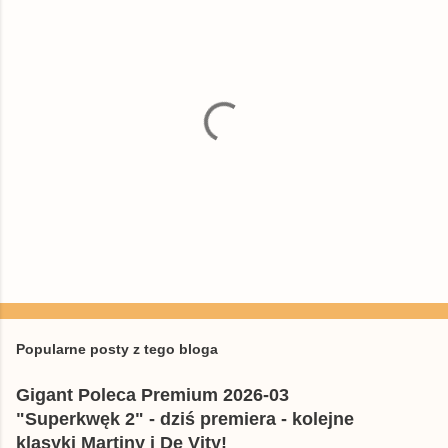
P
r
z
e
Popularne posty z tego bloga
ś
l
Gigant Poleca Premium 2026-03
i
j
"Superkwęk 2" - dziś premiera - kolejne
k
klasyki Martiny i De Vity!