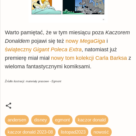
Warto pamiętać, że w tym miesiącu poza
Kaczorem
Donaldem
pojawi się też
nowy
MegaGiga
i
świąteczny
Gigant Poleca Extra
, natomiast już
premierę miał miał
nowy tom kolekcji Carla Barksa
z
wieloma fantastycznymi komiksami.
Źródło ilustracji: materiały prasowe - Egmont
andersen
disney
egmont
kaczor donald
kaczor donald 2023-08
listopad2023
nowość