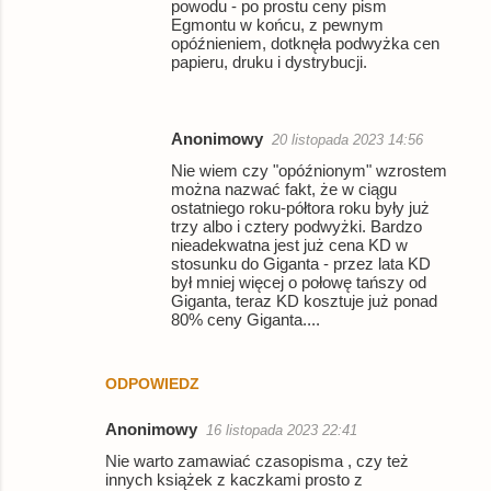
powodu - po prostu ceny pism
Egmontu w końcu, z pewnym
opóźnieniem, dotknęła podwyżka cen
papieru, druku i dystrybucji.
Anonimowy
20 listopada 2023 14:56
Nie wiem czy "opóźnionym" wzrostem
można nazwać fakt, że w ciągu
ostatniego roku-półtora roku były już
trzy albo i cztery podwyżki. Bardzo
nieadekwatna jest już cena KD w
stosunku do Giganta - przez lata KD
był mniej więcej o połowę tańszy od
Giganta, teraz KD kosztuje już ponad
80% ceny Giganta....
ODPOWIEDZ
Anonimowy
16 listopada 2023 22:41
Nie warto zamawiać czasopisma , czy też
innych książek z kaczkami prosto z