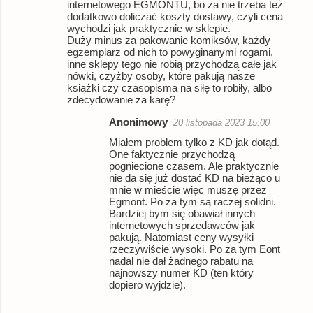
internetowego EGMONTU, bo za nie trzeba też
dodatkowo doliczać koszty dostawy, czyli cena
wychodzi jak praktycznie w sklepie.
Duży minus za pakowanie komiksów, każdy
egzemplarz od nich to powyginanymi rogami,
inne sklepy tego nie robią przychodzą całe jak
nówki, czyżby osoby, które pakują nasze
książki czy czasopisma na siłę to robiły, albo
zdecydowanie za karę?
Anonimowy
20 listopada 2023 15:00
Miałem problem tylko z KD jak dotąd.
One faktycznie przychodzą
pogniecione czasem. Ale praktycznie
nie da się już dostać KD na bieżąco u
mnie w mieście więc muszę przez
Egmont. Po za tym są raczej solidni.
Bardziej bym się obawiał innych
internetowych sprzedawców jak
pakują. Natomiast ceny wysyłki
rzeczywiście wysoki. Po za tym Eont
nadal nie dał żadnego rabatu na
najnowszy numer KD (ten który
dopiero wyjdzie).