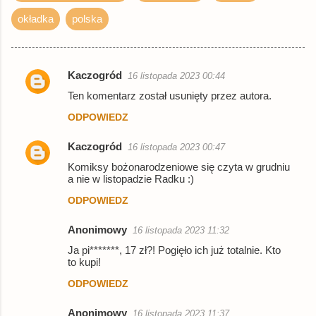
okładka
polska
Kaczogród
16 listopada 2023 00:44
K
Ten komentarz został usunięty przez autora.
o
ODPOWIEDZ
m
e
Kaczogród
16 listopada 2023 00:47
n
Komiksy bożonarodzeniowe się czyta w grudniu
a nie w listopadzie Radku :)
t
ODPOWIEDZ
a
r
Anonimowy
16 listopada 2023 11:32
z
Ja pi*******, 17 zł?! Pogięło ich już totalnie. Kto
e
to kupi!
ODPOWIEDZ
Anonimowy
16 listopada 2023 11:37