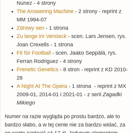
Nunez - 4 strony
The Answering Machine
- 2 strony - reprint z
MM 1994-07
Zdrowy sen
- 1 strona
Zu lange im Versteck
- scen. Lars Jensen, rys.
Joan Crexells - 1 strona
Fit für Football
- scen. Jaako Seppälä, rys.
Ferran Rodriguez - 4 strony
Frenetic Genetics
- 8 stron - reprint z KD 2010-
28
A Night At The Opera
- 1 strona - reprint z MX
2009-01, 2014-01 i 2021-01 - z serii
Zagadki
Mikiego
Numer na razie wygląda po prostu bardzo, ale to
bardzo słabo, a w tej cenie nie za bardzo widać, za
co warto zapłacić aż 17 zł. Jedynym elementem