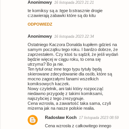
Anonimowy
16 listopada 2023 21:21
te komiksy są a :tępe b:strasznie drogie
c:zawierają zabawki które są do kitu
ODPOWIEDZ
Anonimowy
16 listopada 2023 22:34
Ostatniego Kaczora Donalda kupiłem gdzieś na
samym początku tego roku. I bardzo dobrze, że
zaprzestałem. Czy ktoś tu sądził, że jeśli wydań
będzie więcej w ciągu roku, to cena się
utrzyma? Bo ja nie.
Ten tytuł oraz inne tego typu tytuły będą
skierowane zdecydowanie dla osób, które są
mocno zagorzałymi fanami wszelkich
komiksowych kaczek.
Nowy czytelnik, ani taki który rozpocząć
niedawno przygodę z takimi komiksami,
najszybciej z tego zrezygnuje.
Cena wzrosła, a zawartość taka sama, czyli
mizerna jak na nasze polskie realia.
Radosław Koch
17 listopada 2023 08:59
Cena wzrosła z całkowitego innego