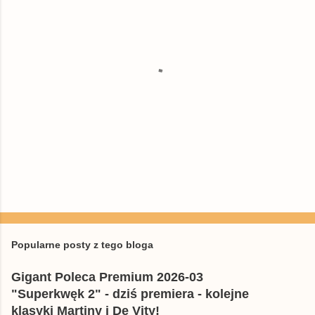
P
r
z
e
Popularne posty z tego bloga
ś
l
Gigant Poleca Premium 2026-03
i
j
"Superkwęk 2" - dziś premiera - kolejne
k
klasyki Martiny i De Vity!
o