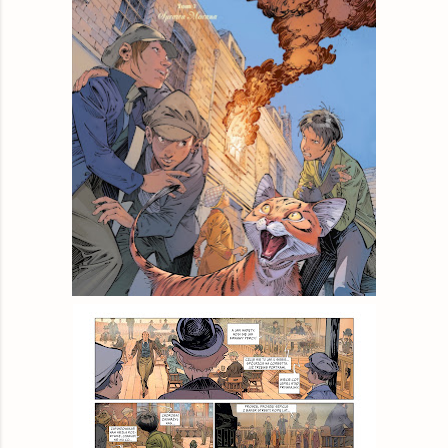
Empik
książka
77,99 zł
Woblink.com
książka
84,99 zł
© BUY.BOX