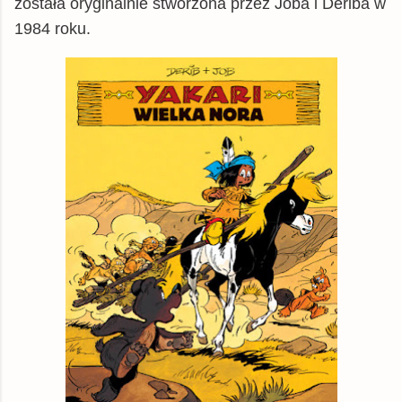
została oryginalnie stworzona przez Joba i Deriba w
tantis.pl
książka
25,69 zł
1984 roku.
Matras.pl
książka
26,49 zł
matfel.pl
książka
27,60 zł
gildia.pl
książka
27,99 zł
chodnikliteracki.pl
książka
28,49 zł
znak.com.pl
książka
28,99 zł
Empik
książka
32,99 zł
Woblink.com
książka
33,99 zł
© BUY.BOX