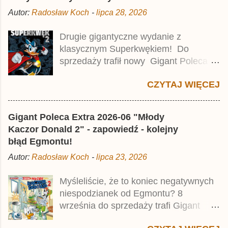
m
Autor:
Radosław Koch
-
lipca 28, 2026
e
n
t
Drugie gigantyczne wydanie z
a
klasycznym Superkwękiem! Do
r
z
sprzedaży trafił nowy Gigant Poleca
Premium pod tytułem Superkwęk 2 .
CZYTAJ WIĘCEJ
Jest to kolejny 624-stronicowy tom z
najstarszymi historiami o kaczym
mścicielu. Cena okładkowa wydania
Gigant Poleca Extra 2026-06 "Młody
wynosi 49,99 zł i zamówicie go także z
Kaczor Donald 2" - zapowiedź - kolejny
rabatem na Egmont.pl . Za przekład
błąd Egmontu!
odpowiadał Jacek Drewnowski.
Autor:
Radosław Koch
-
lipca 23, 2026
Publikacja jest przedrukiem drugiego
tomu niemieckiego Lustiges
Myśleliście, że to koniec negatywnych
Taschenbuch Phantomias Collection ,
niespodzianek od Egmontu? 8
który trafił do sprzedaży pod koniec
września do sprzedaży trafi Gigant
2025 roku.
Poleca Extra - Młody Kaczor Donald 2 .