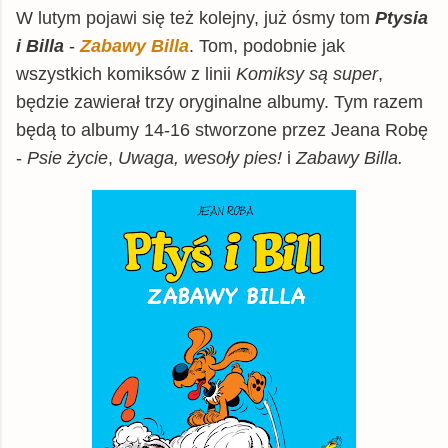
W lutym pojawi się też kolejny, już ósmy tom
Ptysia
Matras.pl
książka
22,69 zł
i Billa
-
Zabawy Billa
. Tom, podobnie jak
gildia.pl
książka
24,49 zł
wszystkich komiksów z linii
Komiksy są super
,
chodnikliteracki.pl
książka
24,69 zł
będzie zawierał trzy oryginalne albumy. Tym razem
znak.com.pl
książka
24,99 zł
będą to albumy 14-16 stworzone przez Jeana Robę
swiatksiazki.pl
książka
26,00 zł
-
Psie życie
,
Uwaga, wesoły pies!
i
Zabawy Billa.
dadada.pl
książka
26,33 zł
TaniaKsiazka.pl
książka
28,45 zł
Gandalf.com.pl
książka
28,45 zł
matfel.pl
książka
28,92 zł
Woblink.com
książka
29,74 zł
inbook.pl
książka
31,44 zł
booktime.pl
książka
33,79 zł
Empik
książka
41,89 zł
© BUY.BOX