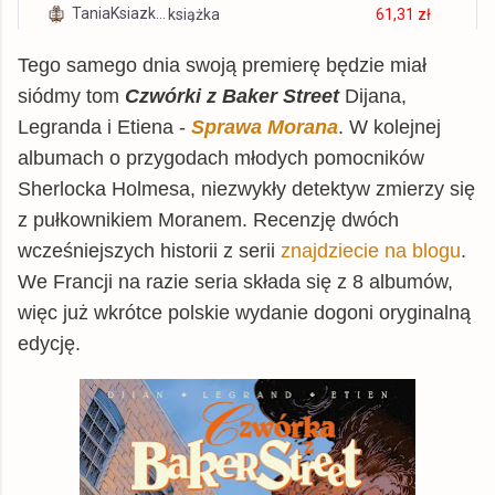
TaniaKsiazka.pl
książka
61,31 zł
Gandalf.com.pl
książka
61,31 zł
Tego samego dnia swoją premierę będzie miał
dadada.pl
książka
61,69 zł
siódmy tom
Czwórki z Baker Street
Dijana,
Allegro
książka
63,00 zł
Legranda i Etiena -
Sprawa Morana
. W kolejnej
albumach o przygodach młodych pomocników
tantis.pl
książka
63,99 zł
Sherlocka Holmesa, niezwykły detektyw zmierzy się
swiatksiazki.pl
książka
64,70 zł
z pułkownikiem Moranem. Recenzję dwóch
Matras.pl
książka
65,99 zł
wcześniejszych historii z serii
znajdziecie na blogu
.
matfel.pl
książka
66,83 zł
We Francji na razie seria składa się z 8 albumów,
znak.com.pl
książka
67,99 zł
więc już wkrótce polskie wydanie dogoni oryginalną
edycję.
chodnikliteracki.pl
książka
67,99 zł
czytam.pl
książka
68,75 zł
gildia.pl
książka
69,99 zł
inbook.pl
książka
71,87 zł
booktime.pl
książka
77,26 zł