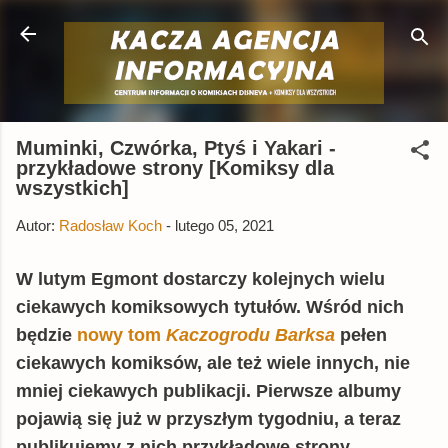
Przejdź do głównej zawartości
Muminki, Czwórka, Ptyś i Yakari -
przykładowe strony [Komiksy dla
wszystkich]
Autor:
Radosław Koch
-
lutego 05, 2021
W lutym Egmont dostarczy kolejnych wielu
ciekawych komiksowych tytułów. Wśród nich
będzie
nowy tom
Kaczogrodu Barksa
pełen
ciekawych komiksów, ale też wiele innych, nie
mniej ciekawych publikacji. Pierwsze albumy
pojawią się już w przyszłym tygodniu, a teraz
publikujemy z nich przykładowe strony.