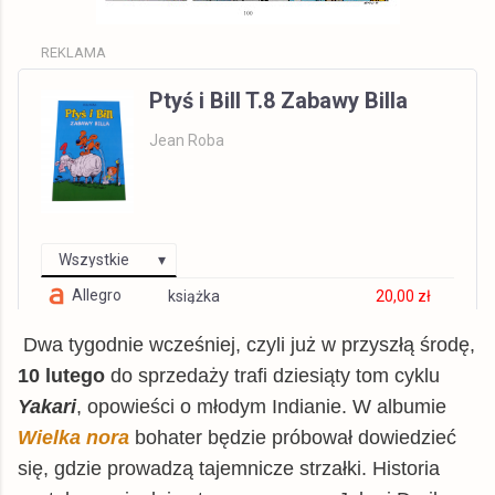
REKLAMA
Ptyś i Bill T.8 Zabawy Billa
Jean Roba
Wszystkie
Allegro
książka
20,00 zł
czytam.pl
książka
22,50 zł
Dwa tygodnie wcześniej, czyli już w przyszłą środę,
TaniaKsiazka.pl
książka
24,52 zł
10 lutego
do sprzedaży trafi dziesiąty tom cyklu
Yakari
swiatksiazki.pl
, opowieści o młodym Indianie. W albumie
książka
24,53 zł
Wielka nora
bohater będzie próbował dowiedzieć
dadada.pl
książka
24,67 zł
się, gdzie prowadzą tajemnicze strzałki. Historia
Gandalf.com.pl
książka
24,79 zł