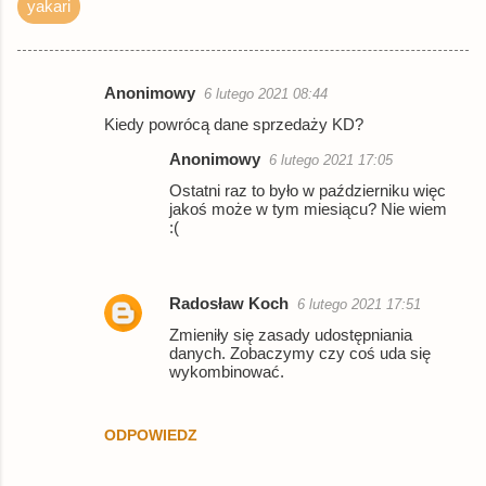
yakari
booktime.pl
książka
18,89 zł
znak.com.pl
książka
18,99 zł
Anonimowy
6 lutego 2021 08:44
Woblink.com
książka
21,24 zł
K
Kiedy powrócą dane sprzedaży KD?
Empik
książka
21,99 zł
o
Anonimowy
6 lutego 2021 17:05
m
© BUY.BOX
Ostatni raz to było w październiku więc
e
jakoś może w tym miesiącu? Nie wiem
n
:(
t
a
Radosław Koch
6 lutego 2021 17:51
r
Zmieniły się zasady udostępniania
z
danych. Zobaczymy czy coś uda się
wykombinować.
e
ODPOWIEDZ