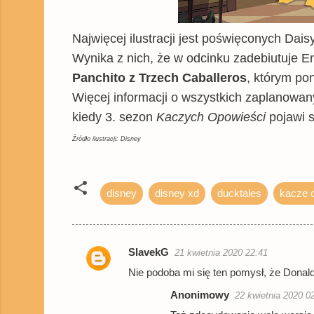
Najwięcej ilustracji jest poświęconych Dais
Wynika z nich, że w odcinku zadebiutuje 
Panchito z Trzech Caballeros
, którym po
Więcej informacji o wszystkich zaplanowan
kiedy 3. sezon
Kaczych Opowieści
pojawi s
Źródło ilustracji: Disney
disney
disney xd
ducktales
kacze 
SlavekG
21 kwietnia 2020 22:41
K
Nie podoba mi się ten pomysł, że Donald 
o
Anonimowy
22 kwietnia 2020 0
m