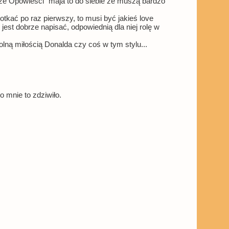
cze Opowieści" maja to do siebie że muszą bardzo
potkać po raz pierwszy, to musi być jakieś love
o jest dobrze napisać, odpowiednią dla niej rolę w
olną miłością Donalda czy coś w tym stylu...
 mnie to zdziwiło.