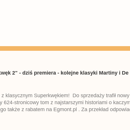
k 2" - dziś premiera - kolejne klasyki Martiny i De 
 z klasycznym Superkwękiem! Do sprzedaży trafił now
ny 624-stronicowy tom z najstarszymi historiami o kacz
 go także z rabatem na Egmont.pl . Za przekład odpowia
iemieckiego Lustiges Taschenbuch Phantomias Collection