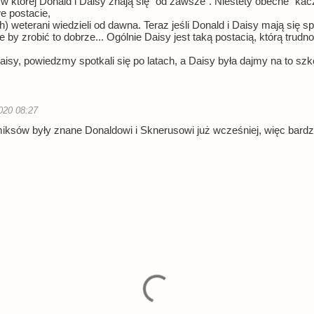
 której Donald i Daisy znają się "od zawsze". Niestety obecne "ka
 postacie,
h) weterani wiedzieli od dawna. Teraz jeśli Donald i Daisy mają się s
e by zrobić to dobrze... Ogólnie Daisy jest taką postacią, którą trudn
aisy, powiedzmy spotkali się po latach, a Daisy była dajmy na to szk
020 08:27
iksów były znane Donaldowi i Sknerusowi już wcześniej, więc bardzo