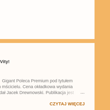
Vity!
y Gigant Poleca Premium pod tytułem
ym mścicielu. Cena okładkowa wydania
dał Jacek Drewnowski. Publikacja jest
 , który trafił do sprzedaży pod koniec
CZYTAJ WIĘCEJ