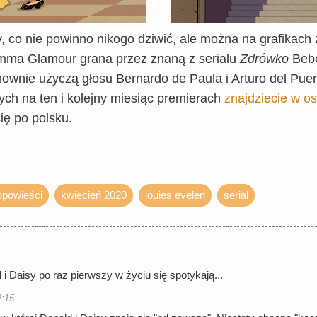
y, co nie powinno nikogo dziwić, ale można na grafikach
Emma Glamour grana przez znaną z serialu
Zdrówko
Beb
nownie użyczą głosu Bernardo de Paula i Arturo del Puer
ych na ten i kolejny miesiąc premierach
znajdziecie w 
ię po polsku.
opowieści
kwiecień 2020
louies evelen
serial
i Daisy po raz pierwszy w życiu się spotykają...
2:15