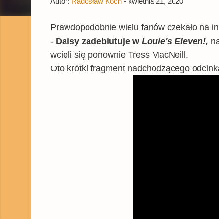
Autor:
Radosław Koch
-
kwietnia 21, 2020
Prawdopodobnie wielu fanów czekało na in
-
Daisy zadebiutuje w
Louie's Eleven!,
na
wcieli się ponownie Tress MacNeill.
Oto krótki fragment nadchodzącego odcink