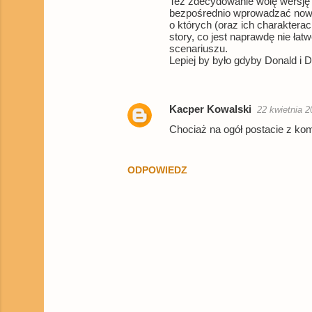
Też zdecydowanie wolę wersję w
e
bezpośrednio wprowadzać nowe
n
o których (oraz ich charakterac
story, co jest naprawdę nie łatw
t
scenariuszu.
Lepiej by było gdyby Donald i D
a
r
z
Kacper Kowalski
22 kwietnia 2
e
Chociaż na ogół postacie z kom
ODPOWIEDZ