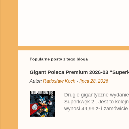
P
r
z
e
ś
Popularne posty z tego bloga
l
i
Gigant Poleca Premium 2026-03 "Superkwę
j
k
Autor:
Radosław Koch
-
lipca 28, 2026
o
m
e
Drugie gigantyczne wydanie
n
Superkwęk 2 . Jest to kolej
t
a
wynosi 49,99 zł i zamówicie
r
przedrukiem drugiego tomu n
z
2025 roku.