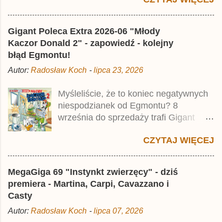
Jest to kolejny 624-stronicowy tom z
najstarszymi historiami o kaczym
mścicielu. Cena okładkowa wydania
Gigant Poleca Extra 2026-06 "Młody
wynosi 49,99 zł i zamówicie go także z
Kaczor Donald 2" - zapowiedź - kolejny
rabatem na Egmont.pl . Za przekład
błąd Egmontu!
odpowiadał Jacek Drewnowski.
Autor:
Radosław Koch
-
lipca 23, 2026
Publikacja jest przedrukiem drugiego
tomu niemieckiego Lustiges
Myśleliście, że to koniec negatywnych
Taschenbuch Phantomias Collection ,
niespodzianek od Egmontu? 8
który trafił do sprzedaży pod koniec
września do sprzedaży trafi Gigant
2025 roku.
Poleca Extra - Młody Kaczor Donald 2 .
CZYTAJ WIĘCEJ
Jednak wbrew temu, na co wskazuje
nazwa tomu, nie będzie to przedruk
drugiego wydania o przygodach
MegaGiga 69 "Instynkt zwierzęcy" - dziś
młodego Kaczora Donalda i jego
premiera - Martina, Carpi, Cavazzano i
przyjaciół, lecz prawdopodobnie znajdą
Casty
się tam opowieści z wydań 9-10 .
Autor:
Radosław Koch
-
lipca 07, 2026
Publikacja będzie liczyła ok. 360 stron i