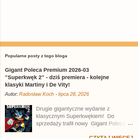
P
r
z
e
Popularne posty z tego bloga
ś
l
Gigant Poleca Premium 2026-03
i
j
"Superkwęk 2" - dziś premiera - kolejne
k
klasyki Martiny i De Vity!
o
m
Autor:
Radosław Koch
-
lipca 28, 2026
e
n
t
Drugie gigantyczne wydanie z
a
klasycznym Superkwękiem! Do
r
z
sprzedaży trafił nowy Gigant Poleca
Premium pod tytułem Superkwęk 2 .
CZYTAJ WIĘCEJ