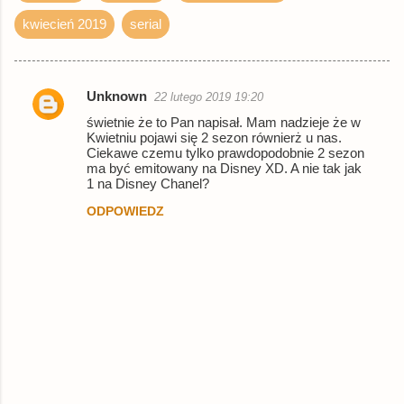
kwiecień 2019
serial
Unknown
22 lutego 2019 19:20
K
świetnie że to Pan napisał. Mam nadzieje że w
o
Kwietniu pojawi się 2 sezon równierż u nas.
Ciekawe czemu tylko prawdopodobnie 2 sezon
m
ma być emitowany na Disney XD. A nie tak jak
e
1 na Disney Chanel?
n
ODPOWIEDZ
t
a
r
z
e