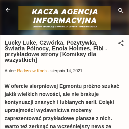
Przejdź do głównej zawartości
Lucky Luke, Czwórka, Pozytywka,
Światła Północy, Enola Holmes, Fibi -
przykładowe strony [Komiksy dla
wszystkich]
Autor:
Radosław Koch
-
sierpnia 14, 2021
W ofercie sierpniowej Egmontu próżno szukać
jakiś wielkich nowości, ale nie brakuje
kontynuacji znanych i lubianych serii. Dzięki
uprzejmości wydawnictwa możemy
zaprezentować przykładowe plansze z nich.
Warto też zerknąć na wcześniejszy news ze