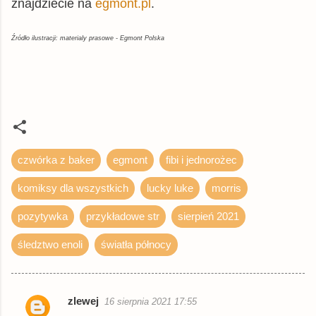
znajdziecie na
egmont.pl
.
Źródło ilustracji: materialy prasowe - Egmont Polska
czwórka z baker
egmont
fibi i jednorożec
komiksy dla wszystkich
lucky luke
morris
pozytywka
przykładowe str
sierpień 2021
śledztwo enoli
światła północy
zlewej
16 sierpnia 2021 17:55
K