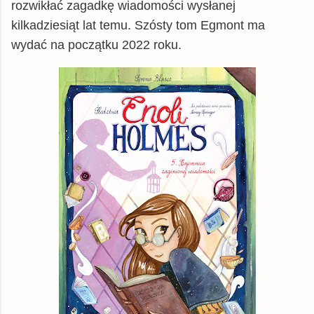
rozwikłać zagadkę wiadomości wysłanej
Matras.pl
książka
30,33 zł
kilkadziesiąt lat temu. Szósty tom Egmont ma
chodnikliteracki.pl
książka
30,83 zł
wydać na początku 2022 roku.
matfel.pl
książka
30,88 zł
czytam.pl
książka
30,94 zł
inbook.pl
książka
31,21 zł
gildia.pl
książka
31,49 zł
Skladnicaksiegarska.pl
książka
31,50 zł
Empik
książka
32,99 zł
booktime.pl
książka
34,00 zł
Woblink.com
książka
38,24 zł
© BUY.BOX