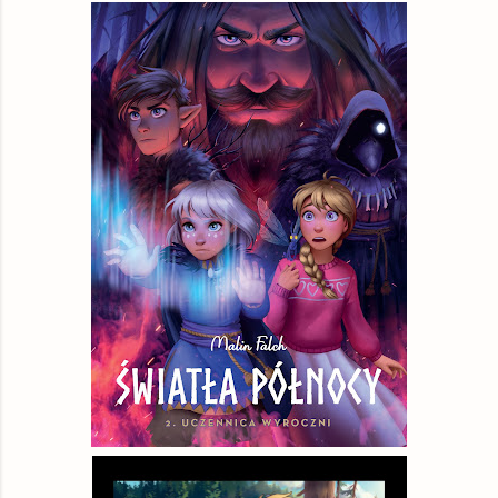
matfel.pl
książka
30,85 zł
gildia.pl
książka
31,49 zł
czytam.pl
książka
31,95 zł
booktime.pl
książka
32,96 zł
swiatksiazki.pl
książka
33,50 zł
Empik
książka
33,99 zł
Woblink.com
książka
38,24 zł
© BUY.BOX