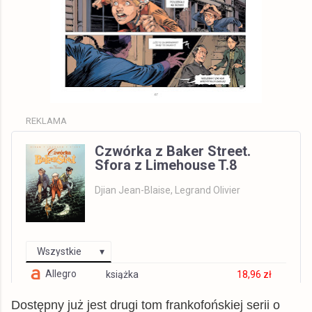
REKLAMA
Czwórka z Baker Street.
Sfora z Limehouse T.8
Djian Jean-Blaise, Legrand Olivier
Wszystkie
Allegro
książka
18,96 zł
dadada.pl
książka
21,59 zł
Dostępny już jest drugi tom frankofońskiej serii o