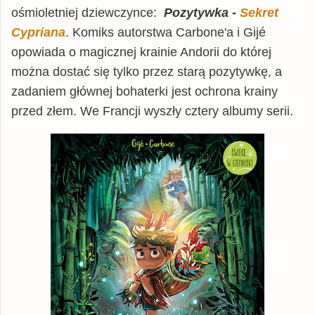
TaniaKsiazka.pl
książka
21,67 zł
ośmioletniej dziewczynce:
Pozytywka -
Sekret
Cypriana
Gandalf.com.pl
. Komiks autorstwa Carbone'a i Gijé
książka
21,67 zł
opowiada o magicznej krainie Andorii do której
tantis.pl
książka
22,59 zł
można dostać się tylko przez starą pozytywkę, a
matfel.pl
książka
24,34 zł
zadaniem głównej bohaterki jest ochrona krainy
gildia.pl
książka
24,49 zł
przed złem. We Francji wyszły cztery albumy serii.
znak.com.pl
książka
25,64 zł
swiatksiazki.pl
książka
26,00 zł
Matras.pl
książka
28,64 zł
chodnikliteracki.pl
książka
28,99 zł
Woblink.com
książka
29,74 zł
inbook.pl
książka
31,44 zł
booktime.pl
książka
33,79 zł
Empik
książka
35,32 zł
© BUY.BOX