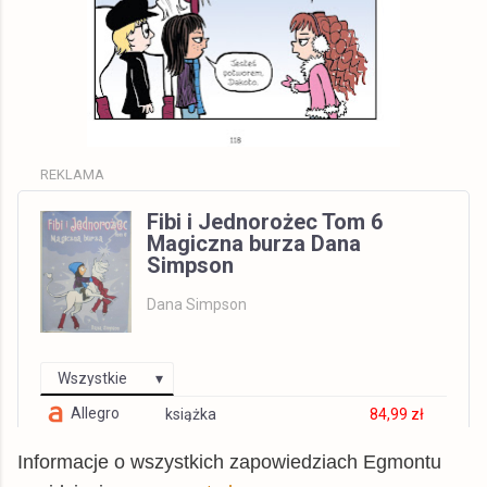
REKLAMA
Fibi i Jednorożec Tom 6
Magiczna burza Dana
Simpson
Dana Simpson
Wszystkie
Allegro
książka
84,99 zł
© BUY.BOX
Informacje o wszystkich zapowiedziach Egmontu