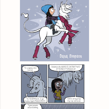
swiatksiazki.pl
książka
37,00 zł
Empik
książka
37,99 zł
booktime.pl
książka
38,63 zł
Woblink.com
książka
42,49 zł
© BUY.BOX