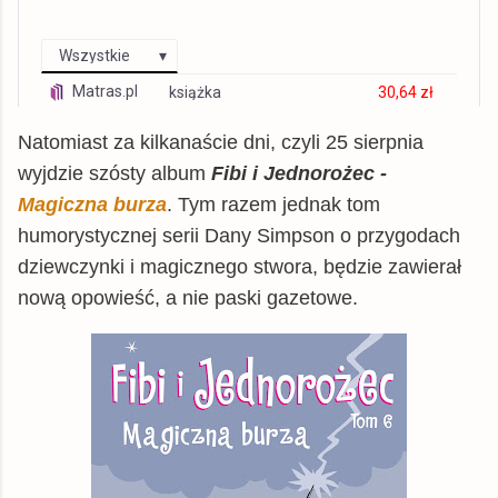
Wszystkie
Matras.pl
książka
30,64 zł
dadada.pl
książka
30,66 zł
Natomiast za kilkanaście dni, czyli 25 sierpnia
Gandalf.com.pl
książka
31,97 zł
wyjdzie szósty album
Fibi i Jednorożec -
TaniaKsiazka.pl
Magiczna burza
.
Tym razem jednak tom
książka
31,97 zł
humorystycznej serii Dany Simpson o przygodach
tantis.pl
książka
31,99 zł
dziewczynki i magicznego stwora, będzie zawierał
chodnikliteracki.pl
książka
32,64 zł
nową opowieść, a nie paski gazetowe.
znak.com.pl
książka
32,99 zł
matfel.pl
książka
34,14 zł
czytam.pl
książka
34,37 zł
Allegro
książka
34,44 zł
gildia.pl
książka
34,99 zł
inbook.pl
książka
35,93 zł