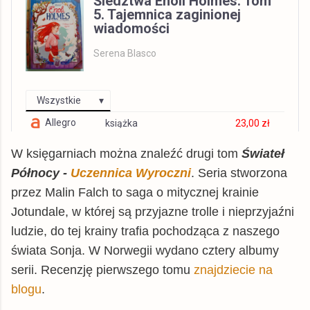
Śledztwa Enoli Holmes. Tom
5. Tajemnica zaginionej
wiadomości
Serena Blasco
Wszystkie
Allegro
książka
23,00 zł
dadada.pl
książka
27,76 zł
W księgarniach można znaleźć drugi tom
Świateł
Matras.pl
książka
27,83 zł
Północy -
Uczennica Wyroczni
. Seria stworzona
przez Malin Falch to saga o mitycznej krainie
TaniaKsiazka.pl
książka
28,52 zł
Jotundale, w której są przyjazne trolle i nieprzyjaźni
Gandalf.com.pl
książka
28,52 zł
ludzie, do tej krainy trafia pochodząca z naszego
tantis.pl
książka
28,79 zł
świata Sonja. W Norwegii wydano cztery albumy
chodnikliteracki.pl
książka
29,83 zł
serii. Recenzję pierwszego tomu
znajdziecie na
znak.com.pl
książka
30,33 zł
blogu
.
inbook.pl
książka
30,67 zł