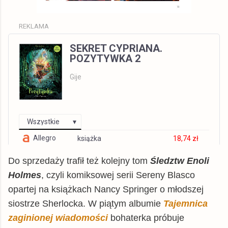
REKLAMA
SEKRET CYPRIANA.
POZYTYWKA 2
Gije
Wszystkie
Allegro
książka
18,74 zł
znak.com.pl
książka
27,33 zł
Do sprzedaży trafił też kolejny tom
Śledztw Enoli
Gandalf.com.pl
książka
27,59 zł
Holmes
, czyli komiksowej serii Sereny Blasco
opartej na książkach Nancy Springer o młodszej
TaniaKsiazka.pl
książka
27,59 zł
siostrze Sherlocka. W piątym albumie
Tajemnica
tantis.pl
książka
28,79 zł
zaginionej wiadomości
bohaterka próbuje
swiatksiazki.pl
książka
30,32 zł