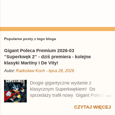
Popularne posty z tego bloga
Gigant Poleca Premium 2026-03
"Superkwęk 2" - dziś premiera - kolejne
klasyki Martiny i De Vity!
Autor:
Radosław Koch
-
lipca 28, 2026
Drugie gigantyczne wydanie z
klasycznym Superkwękiem! Do
sprzedaży trafił nowy Gigant Poleca
Premium pod tytułem Superkwęk 2 .
CZYTAJ WIĘCEJ
Jest to kolejny 624-stronicowy tom z
najstarszymi historiami o kaczym