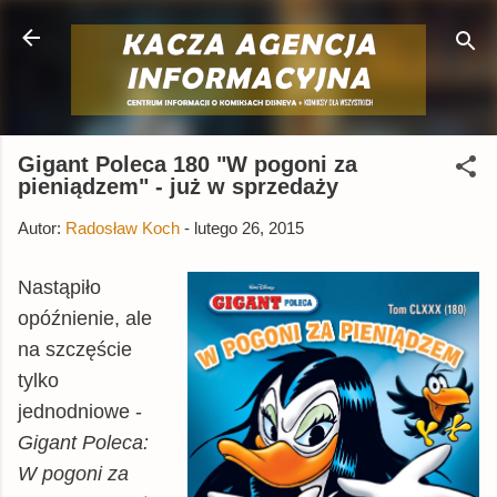
Przejdź do głównej zawartości
Gigant Poleca 180 "W pogoni za
pieniądzem" - już w sprzedaży
Autor:
Radosław Koch
-
lutego 26, 2015
Nastąpiło
opóźnienie, ale
na szczęście
tylko
jednodniowe -
Gigant Poleca:
W pogoni za