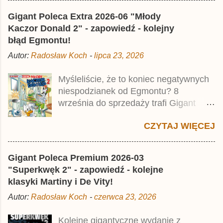
mścicielu. Cena okładkowa wydania
Gigant Poleca Extra 2026-06 "Młody
wynosi 49,99 zł i zamówicie go także z
Kaczor Donald 2" - zapowiedź - kolejny
rabatem na Egmont.pl . Za przekład
błąd Egmontu!
odpowiadał Jacek Drewnowski.
Autor:
Radosław Koch
-
lipca 23, 2026
Publikacja jest przedrukiem drugiego
tomu niemieckiego Lustiges
Myśleliście, że to koniec negatywnych
Taschenbuch Phantomias Collection ,
niespodzianek od Egmontu? 8
który trafił do sprzedaży pod koniec
września do sprzedaży trafi Gigant
2025 roku.
Poleca Extra - Młody Kaczor Donald 2 .
CZYTAJ WIĘCEJ
Jednak wbrew temu, na co wskazuje
nazwa tomu, nie będzie to przedruk
drugiego wydania o przygodach
Gigant Poleca Premium 2026-03
młodego Kaczora Donalda i jego
"Superkwęk 2" - zapowiedź - kolejne
przyjaciół, lecz prawdopodobnie znajdą
klasyki Martiny i De Vity!
się tam opowieści z wydań 9-10 .
Autor:
Radosław Koch
-
czerwca 23, 2026
Publikacja będzie liczyła ok. 360 stron i
kosztowała 37,99 zł. W środku znajdą
Kolejne gigantyczne wydanie z
się historie z tomów 20. i 21. Lustiges