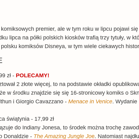
e komiksowych premier, ale w tym roku w lipcu pojawi si
ku lipca na półki polskich kiosków trafią trzy tytuły, w k
 polsku komiksów Disneya, w tym wiele ciekawych histori
E
99 zł -
POLECAMY!
ował 2 złote więcej, to na podstawie okładki opublikow
 w środku znajdzie się się 16-stronicowy komiks o Skn
idthun i Giorgio Cavazzano -
Menace in Venice
. Wydanie
a świątynia - 17,99 zł
ązuje do Indiany Jonesa, to środek można trochę zawod
o Donaldzie -
The Amazing Jungle Jo
e
. Natomiast najd