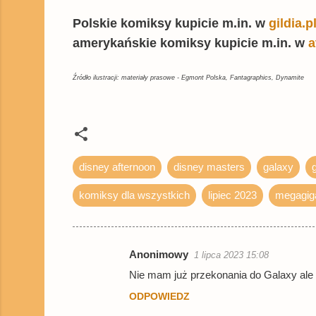
Polskie komiksy kupicie m.in. w
gildia.p
amerykańskie komiksy kupicie m.in. w
a
Źródło ilustracji: materiały prasowe - Egmont Polska, Fantagraphics, Dynamite
disney afternoon
disney masters
galaxy
komiksy dla wszystkich
lipiec 2023
megagig
Anonimowy
1 lipca 2023 15:08
K
Nie mam już przekonania do Galaxy ale
o
ODPOWIEDZ
m