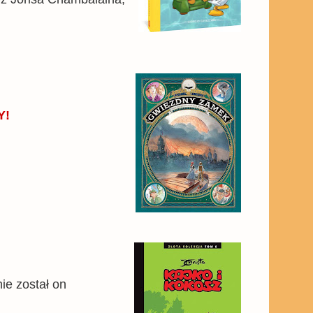
Y!
ie został on