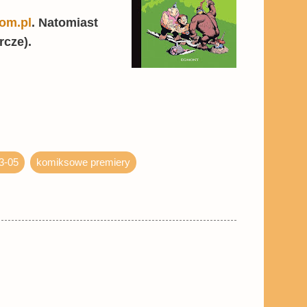
com.pl
. Natomiast
rcze).
3-05
komiksowe premiery