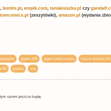
l
,
bonito.pl
,
empik.com
,
taniaksiazka.pl
czy
gandalf.
tomcomics.pl
(zeszytówki),
amazon.pl
(wydania zbio
gargoyles
gigant 246
gigant poleca extra
kaczor donald 202
a 60
polska
usa
 tym razem jeszcze kupię