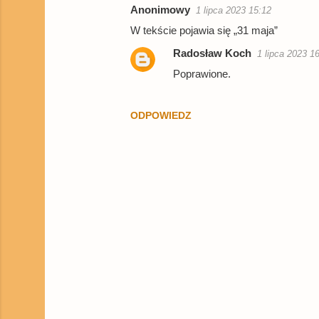
e
Anonimowy
1 lipca 2023 15:12
n
W tekście pojawia się „31 maja”
t
Radosław Koch
1 lipca 2023 1
a
Poprawione.
r
z
ODPOWIEDZ
e