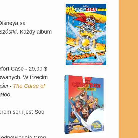
Disneya są
Szóstki
. Każdy album
fort Case - 29,99 $
mowanych. W trzecim
ści
-
The Curse of
aloo
.
orem serii jest Soo
i odpowiadają Greg