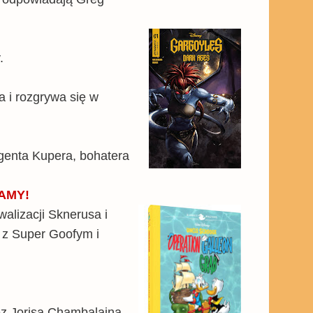
y.
 i rozgrywa się w
Agenta Kupera, bohatera
AMY!
walizacji Sknerusa i
z Super Goofym i
ez Jorisa Chambalaina,