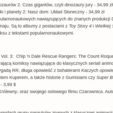
zaurów 2. Czas gigantów, czyli dinozaury jury -
34,99 zł
i i planety 2: Nasz dom: Układ Słoneczny - 34,99 zł
opularnonaukowych nawiązujących do znanych produkcji 
aju. Są to albumy z postaciami z
Toy Story 4
i
Wielkiej 
miksu z tekstami popularnonaukowymi.
 Vol. 3: Chip 'n Dale Rescue Rangers: The Count Roque
rającą komiksy nawiązujące do klasycznych seriali ani
Brygadą RR, długa opowieść z bohaterami
Kaczych opowie
tem Kuperem, a także historie z Gumisiami czy
Super B
- 3,99 $
Królewny
, oraz swojego solowego filmu
Czarownica
. Aut
ygodach grupy gargulców znanych z klasycznej animacj