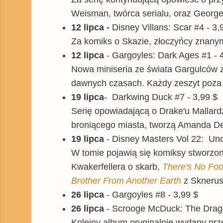
Weisman, twórca serialu, oraz Georg
12 lipca -
Disney Villans: Scar #4 - 3,
Za komiks o Skazie, złoczyńcy znany
12 lipca
- Gargoyles: Dark Ages #1 - 
Nowa miniseria ze świata Gargulców 
dawnych czasach. Każdy zeszyt poza k
19 lipca
-
Darkwing Duck #7 - 3,99 $
Serię opowiadającą o Drake'u Mallard
broniącego miasta, tworzą Amanda De
19 lipca
-
Disney Masters Vol 22: Unc
W tomie pojawią się komiksy stworzo
Kwakerfellera o skarb,
There's No Fool
Brother From Another Earth
z Sknerus
26 lipca
- Gargoyles #8 - 3,99 $
26 lipca
- Scrooge McDuck: The Drago
Kolejny album oryginalnie wydany prz