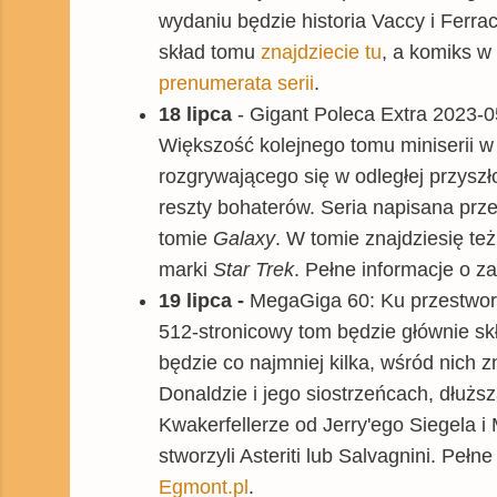
wydaniu będzie historia Vaccy i Ferra
skład tomu
znajdziecie tu
, a komiks w
prenumerata serii
.
18 lipca
- Gigant Poleca Extra 2023-05
Większość kolejnego tomu miniserii w 
rozgrywającego się w odległej przysz
reszty bohaterów. Seria napisana przez
tomie
Galaxy
. W tomie znajdziesię też 
marki
Star Trek
. Pełne informacje o z
19 lipca -
MegaGiga 60: Ku przestworz
512-stronicowy tom będzie głównie skł
będzie co najmniej kilka, wśród nich 
Donaldzie i jego siostrzeńcach, dłużs
Kwakerfellerze od Jerry'ego Siegela i
stworzyli Asteriti lub Salvagnini. Pełn
Egmont.pl
.