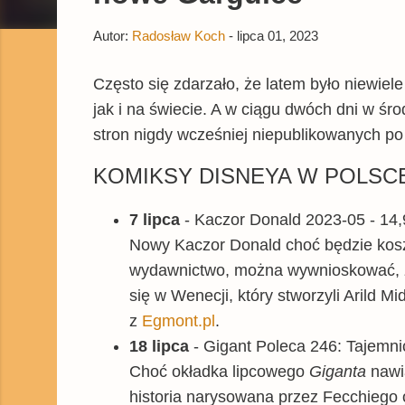
Autor:
Radosław Koch
-
lipca 01, 2023
Często się zdarzało, że latem było niewiel
jak i na świecie. A w ciągu dwóch dni w środ
stron nigdy wcześniej niepublikowanych po
KOMIKSY DISNEYA W POLSC
7 lipca
- Kaczor Donald 2023-05 - 14,
Nowy Kaczor Donald choć będzie koszt
wydawnictwo, można wywnioskować, że
się w Wenecji, który stworzyli Arild M
z
Egmont.pl
.
18 lipca
- Gigant Poleca 246: Tajemnic
Choć okładka lipcowego
Giganta
nawi
historia narysowana przez Fecchiego 