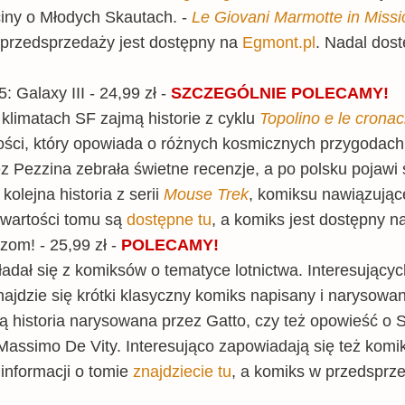
ciny o Młodych Skautach. -
Le Giovani Marmotte in Missio
 przedsprzedaży jest dostępny na
Egmont.pl
. Nadal dost
: Galaxy III - 24,99 zł -
SZCZEGÓLNIE POLECAMY!
klimatach SF zajmą historie z cyklu
Topolino e le cronac
łości, który opowiada o różnych kosmicznych przygodach
 Pezzina zebrała świetne recenzje, a po polsku pojawi si
kolejna historia z serii
Mouse Trek
, komiksu nawiązujące
awartości tomu są
dostępne tu
, a komiks jest dostępny n
om! - 25,99 zł -
POLECAMY!
adał się z komiksów o tematyce lotnictwa. Interesujących
znajdzie się krótki klasyczny komiks napisany i narysowa
zą historia narysowana przez Gatto, czy też opowieść o S
 Massimo De Vity. Interesująco zapowiadają się też komi
e informacji o tomie
znajdziecie tu
, a komiks w przedsprze