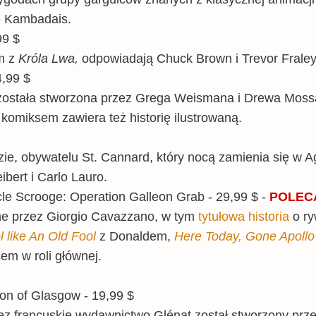
e Kambadais.
99 $
m z
Króla Lwa,
odpowiadają Chuck Brown i Trevor Frale
4,99 $
została stworzona przez Grega Weismana i Drewa Mossa
omiksem zawiera też historię ilustrowaną.
zie, obywatelu St. Cannard, który nocą zamienia się w 
ibert i Carlo Lauro.
le Scrooge: Operation Galleon Grab - 29,99 $ -
POLEC
ne przez Giorgio Cavazzano, w tym
tytułowa historia
o ry
 like An Old Fool
z Donaldem,
Here Today, Gone Apollo
em w roli głównej.
n of Glasgow - 19,99 $
ez francuskie wydawnictwo Glénat został stworzony prz