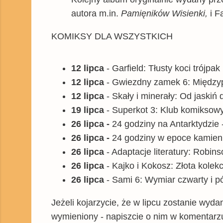
autora m.in.
Pamięników Wisienki,
i F
KOMIKSY DLA WSZYSTKICH
12 lipca
- Garfield: Tłusty koci trójpak
12 lipca
- Gwiezdny zamek 6: Międzyp
12 lipca
- Skały i minerały: Od jaskiń
19 lipca
- Superkot 3: Klub komiksowy
26 lipca
-
24 godziny na Antarktydzie -
26 lipca
-
24 godziny w epoce kamieni
26 lipca
- Adaptacje literatury: Robin
26 lipca
- Kajko i Kokosz: Złota kolekc
26 lipca
- Sami 6: Wymiar czwarty i pó
Jeżeli kojarzycie, że w lipcu zostanie wyda
wymieniony - napiszcie o nim w komentarz