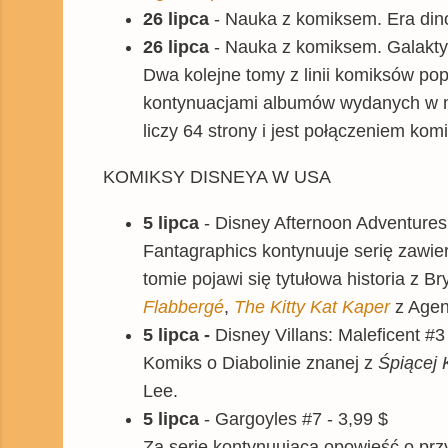
26 lipca
- Nauka z komiksem.
Era dino
26 lipca
- Nauka z komiksem. Galaktyk
Dwa kolejne tomy z linii komiksów p
kontynuacjami albumów wydanych w m
liczy 64 strony i jest połączeniem ko
KOMIKSY DISNEYA W USA
5 lipca
- Disney Afternoon Adventures
Fantagraphics kontynuuje serię zawie
tomie
pojawi się tytułowa historia z 
Flabbergé
,
The Kitty Kat Kaper
z Agen
5 lipca -
Disney Villans: Maleficent #3 
Komiks o Diabolinie znanej z
Śpiącej 
Lee.
5 lipca
- Gargoyles #7 - 3,99 $
Za serię kontynuującą opowieść o
prz