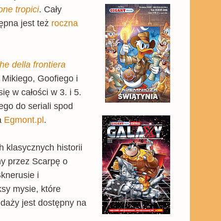
ne tropici
. Cały
ępna jest też
roczna
he della frontiera
 Mikiego, Goofiego i
ę w całości w 3. i 5.
go do seriali spod
a
Egmont.pl
.
 klasycznych historii
ny przez Scarpę o
knerusie i
ksy mysie, które
daży jest dostępny na