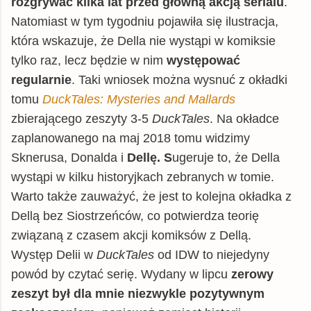
rozgrywać kilka lat przed główną akcją serialu
.
Natomiast w tym tygodniu pojawiła się ilustracja,
która wskazuje, że Della nie wystąpi w komiksie
tylko raz, lecz będzie w nim
występować
regularnie
. Taki wniosek można wysnuć z okładki
tomu
DuckTales: Mysteries and Mallards
zbierającego zeszyty 3-5
DuckTales
. Na okładce
zaplanowanego na maj 2018 tomu widzimy
Sknerusa, Donalda i
Dellę. S
ugeruje to, że Della
wystąpi w kilku historyjkach zebranych w tomie.
Warto także zauważyć, że jest to kolejna okładka z
Dellą bez Siostrzeńców, co potwierdza teorię
związaną z czasem akcji komiksów z Dellą.
Występ Delii w
DuckTales
od IDW to niejedyny
powód by czytać serię. Wydany w lipcu
zerowy
zeszyt był dla mnie niezwykle pozytywnym