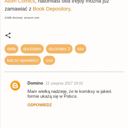
Atom Comics
, natomiast oba trejdy można już
zamawiać z
Book
Depository
.
źródło ilustracji: amazon.com
della
ducktales
ducktales 3
idw
kacze opowieści
usa
Domino
21 sierpnia 2017 19:02
K
Mam wielką nadzieję, że te komiksy w jakieś
o
formie ukażą się w Polsce.
m
ODPOWIEDZ
e
n
t