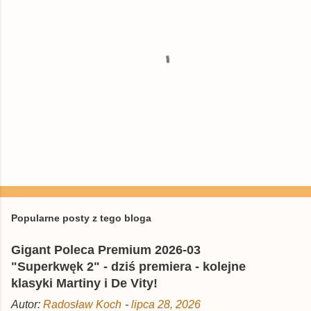
a
r
z
e
P
r
z
e
Popularne posty z tego bloga
ś
l
Gigant Poleca Premium 2026-03
i
j
"Superkwęk 2" - dziś premiera - kolejne
k
klasyki Martiny i De Vity!
o
m
Autor:
Radosław Koch
-
lipca 28, 2026
e