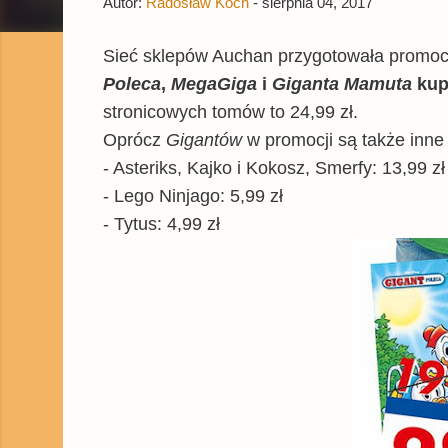
Autor:
Radosław Koch
-
sierpnia 04, 2017
Sieć sklepów Auchan przygotowała promoc
Poleca
,
MegaGiga
i
Giganta Mamuta
kup
stronicowych tomów to 24,99 zł.
Oprócz
Gigantów
w promocji są także inne
- Asteriks, Kajko i Kokosz, Smerfy: 13,99 zł
- Lego Ninjago: 5,99 zł
- Tytus: 4,99 zł