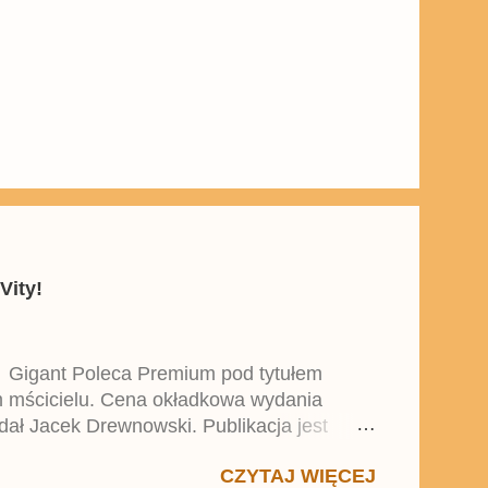
Vity!
y Gigant Poleca Premium pod tytułem
ym mścicielu. Cena okładkowa wydania
dał Jacek Drewnowski. Publikacja jest
 , który trafił do sprzedaży pod koniec
CZYTAJ WIĘCEJ