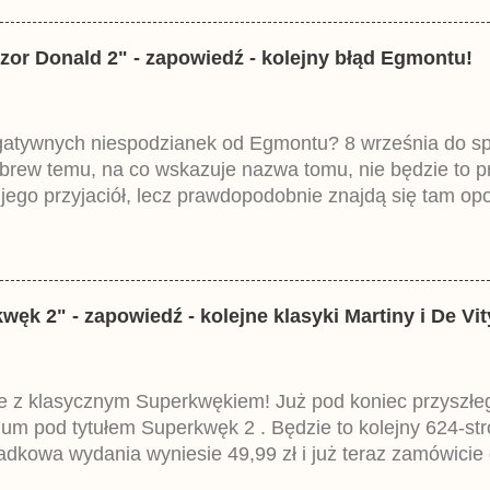
zor Donald 2" - zapowiedź - kolejny błąd Egmontu!
egatywnych niespodzianek od Egmontu? 8 września do spr
brew temu, na co wskazuje nazwa tomu, nie będzie to 
ego przyjaciół, lecz prawdopodobnie znajdą się tam opo
ztowała 37,99 zł. W środku znajdą się historie z tomów 2
mczech parę miesięcy temu.
k 2" - zapowiedź - kolejne klasyki Martiny i De Vit
 z klasycznym Superkwękiem! Już pod koniec przyszłego 
um pod tytułem Superkwęk 2 . Będzie to kolejny 624-str
dkowa wydania wyniesie 49,99 zł i już teraz zamówicie 
iemieckiego Lustiges Taschenbuch Phantomias Collection