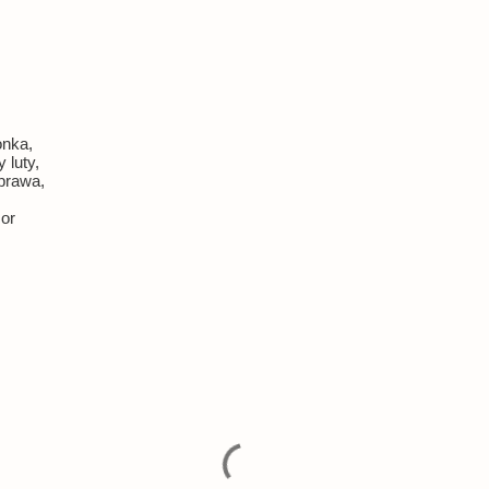
onka,
 luty,
prawa,
zor