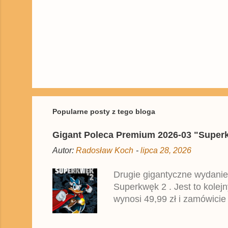
P
r
z
e
ś
Popularne posty z tego bloga
l
i
Gigant Poleca Premium 2026-03 "Superkwę
j
k
Autor:
Radosław Koch
-
lipca 28, 2026
o
m
e
Drugie gigantyczne wydanie
n
Superkwęk 2 . Jest to kolej
t
a
wynosi 49,99 zł i zamówicie
r
przedrukiem drugiego tomu n
z
2025 roku.