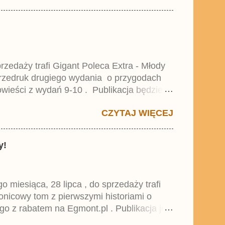
zedaży trafi Gigant Poleca Extra - Młody
przedruk drugiego wydania o przygodach
wieści z wydań 9-10 . Publikacja będzie
0. i 21. Lustiges Taschenbuch Young Comics,
CZYTAJ WIĘCEJ
y!
miesiąca, 28 lipca , do sprzedaży trafi
onicowy tom z pierwszymi historiami o
go z rabatem na Egmont.pl . Publikacja jest
 , który trafił do sprzedaży pod koniec