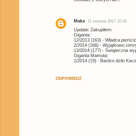
z
e
Maks
11 sierpnia 2017 10:55
Update: Zakupiłem:
Giganta:
12/2013 (163) - Władca pierści
2/2014 (166) - Wyjątkowo zimny
13/2014 (177) - Świąteczna wy
Giganta Mamuta:
1/2014 (19) - Bardzo dziki Kac
ODPOWIEDZ