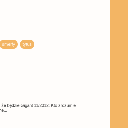
smerfy
tytus
 że będzie Gigant 11/2012: Kto zrozumie
e...