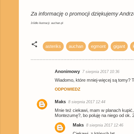
Za informację o promocji dziękujemy Andrz
źródło ilustracji: auchan.pl
asteriks
auchan
egmont
gigant
Anonimowy
7 sierpnia 2017 10:36
K
Wiadomo, które mniej-więcej są tomy? T
o
ODPOWIEDZ
m
e
Maks
8 sierpnia 2017 12:44
n
Mnie też ciekawi, mam w planach kupić,
Montezumę?, bo poluję na niego od ok. 20
t
a
Maks
8 sierpnia 2017 12:46
r
Ciekawi, z których lat...