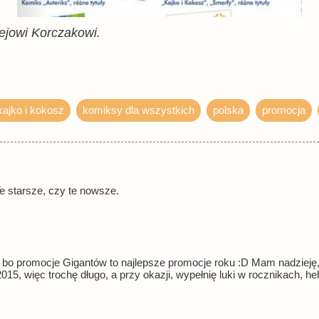
ejowi Korczakowi.
kajko i kokosz
komiksy dla wszystkich
polska
promocja
e starsze, czy te nowsze.
 bo promocje Gigantów to najlepsze promocje roku :D Mam nadzieję,
15, więc trochę długo, a przy okazji, wypełnię luki w rocznikach, heh