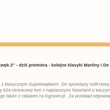
k 2" - dziś premiera - kolejne klasyki Martiny i De 
 z klasycznym Superkwękiem! Do sprzedaży trafił now
ny 624-stronicowy tom z najstarszymi historiami o kacz
 go także z rabatem na Egmont.pl . Za przekład odpowia
iemieckiego Lustiges Taschenbuch Phantomias Collection