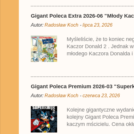
Gigant Poleca Extra 2026-06 "Młody Kac
Autor:
Radosław Koch
-
lipca 23, 2026
Myśleliście, że to koniec n
Kaczor Donald 2 . Jednak w
młodego Kaczora Donalda i j
liczyła ok. 360 stron i kos
które zostały wydane w Nie
Gigant Poleca Premium 2026-03 "Superkwę
Autor:
Radosław Koch
-
czerwca 23, 2026
Kolejne gigantyczne wydanie
kolejny Gigant Poleca Premi
kaczym mścicielu. Cena okła
przedrukiem drugiego tomu n