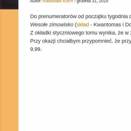
Autor:
Radosław Koch
-
grudnia 31, 2015
Do prenumeratorów od początku tygodnia
Wesołe zimowisko
(
skład
- Kwantomas i Do
Z okładki styczniowego tomu wynika, że w
Przy okazji chciałbym przypomnieć, że
prz
9,99.