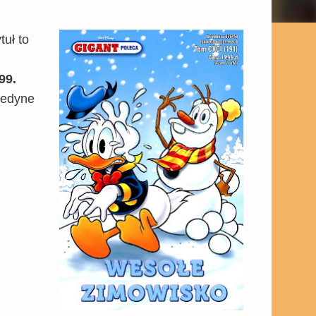
tuł to
99.
jedyne