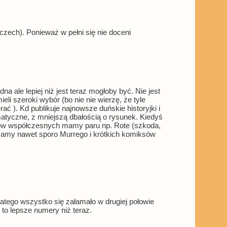
ech). Ponieważ w pełni się nie doceni
na ale lepiej niż jest teraz mogłoby być. Nie jest
li szeroki wybór (bo nie nie wierzę, że tyle
rać ). Kd publikuje najnowsze duńskie historyjki i
matyczne, z mniejszą dbałością o rysunek. Kiedyś
wórców współczesnych mamy paru np. Rote (szkoda,
ki mamy nawet sporo Murrego i krótkich komiksów
latego wszystko się załamało w drugiej połowie
 to lepsze numery niż teraz.