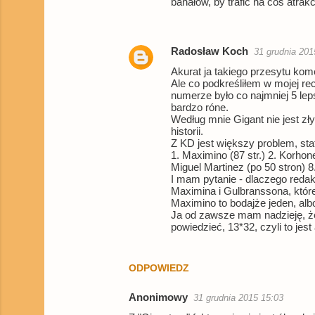
banałów, by trafić na coś atrak
Radosław Koch
31 grudnia 201
Akurat ja takiego przesytu kom
Ale co podkreśliłem w mojej re
numerze było co najmniej 5 l
bardzo róne.
Według mnie Gigant nie jest zły
historii.
Z KD jest większy problem, sta
1. Maximino (87 str.) 2. Korhone
Miguel Martinez (po 50 stron) 8. 
I mam pytanie - dlaczego reda
Maximina i Gulbranssona, które
Maximino to bodajże jeden, albo
Ja od zawsze mam nadzieję, że
powiedzieć, 13*32, czyli to jes
ODPOWIEDZ
Anonimowy
31 grudnia 2015 15:03