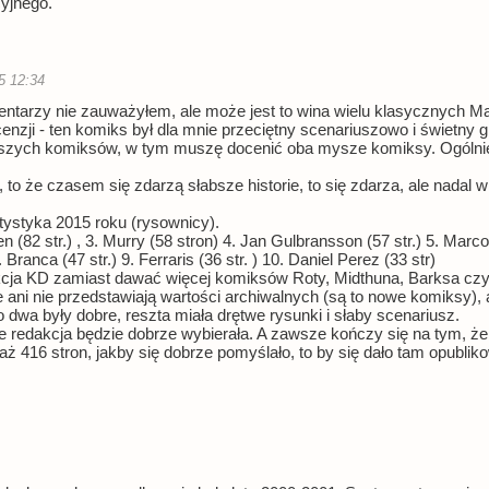
cyjnego.
5 12:34
entarzy nie zauważyłem, ale może jest to wina wielu klasycznych Ma
cenzji - ten komiks był dla mnie przeciętny scenariuszowo i świetny
epszych komiksów, w tym muszę docenić oba mysze komiksy. Ogólnie
, to że czasem się zdarzą słabsze historie, to się zdarza, ale nadal 
tystyka 2015 roku (rysownicy).
n (82 str.) , 3. Murry (58 stron) 4. Jan Gulbransson (57 str.) 5. Marco 
Branca (47 str.) 9. Ferraris (36 str. ) 10. Daniel Perez (33 str)
kcja KD zamiast dawać więcej komiksów Roty, Midthuna, Barksa czy 
 ani nie przedstawiają wartości archiwalnych (są to nowe komiksy),
 dwa były dobre, reszta miała drętwe rysunki i słaby scenariusz.
 redakcja będzie dobrze wybierała. A zawsze kończy się na tym, że
t aż 416 stron, jakby się dobrze pomyślało, to by się dało tam opub