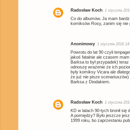
Radosław Koch
1 stycznia 201
Co do albumów. Ja mam bardzie
komiksów Rosy, zanim się nie
Anonimowy
1 stycznia 2016 14
Powrotu do lat 90 czyli tenpager
jakoś fatalnie ale czasem mam 
Barksa to był przypadek) teraz 
odnoszę wrażenie że ich poziom
były komiksy Vicara ale dlateg
że już nie pisze scenariuszów)
Barksa z Diodakiem.
Radosław Koch
1 stycznia 201
KD w latach 90-tych bronił się 
A pomiędzy? Było jeszcze jeszc
1999 roku, bo zaprzestaniu pub