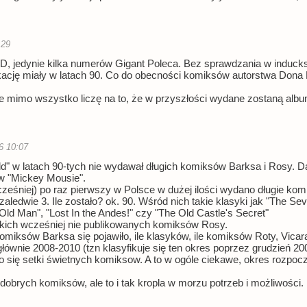
:29
, jedynie kilka numerów Gigant Poleca. Bez sprawdzania w inducks 
ikację miały w latach 90. Co do obecności komiksów autorstwa Dona R
e mimo wszystko liczę na to, że w przyszłości wydane zostaną albu
6 10:07
d" w latach 90-tych nie wydawał długich komiksów Barksa i Rosy. Dawa
 w "Mickey Mousie".
ześniej) po raz pierwszy w Polsce w dużej ilości wydano długie ko
zaledwie 3. Ile zostało? ok. 90. Wśród nich takie klasyki jak "The Sev
Old Man", "Lost In the Andes!" czy "The Old Castle's Secret"
ótkich wcześniej nie publikowanych komiksów Rosy.
h komiksów Barksa się pojawiło, ile klasyków, ile komiksów Roty, Vica
 głównie 2008-2010 (tzn klasyfikuje się ten okres poprzez grudzień 200
iło się setki świetnych komiksow. A to w ogóle ciekawe, okres rozpo
obrych komiksów, ale to i tak kropla w morzu potrzeb i możliwości.