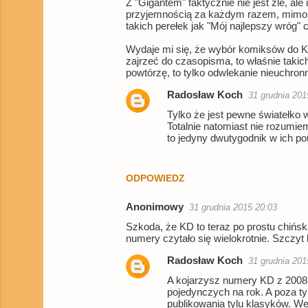
Z "Gigantem" faktycznie nie jest źle, a
przyjemnością za każdym razem, mimo ż
takich perełek jak "Mój najlepszy wróg" 
Wydaje mi się, że wybór komiksów do KD j
zajrzeć do czasopisma, to właśnie takic
powtórzę, to tylko odwlekanie nieuchron
Radosław Koch
31 grudnia 201
Tylko że jest pewne światełko 
Totalnie natomiast nie rozumie
to jedyny dwutygodnik w ich port
ODPOWIEDZ
Anonimowy
31 grudnia 2015 20:03
Szkoda, że KD to teraz po prostu chińsk
numery czytało się wielokrotnie. Szczy
Radosław Koch
31 grudnia 201
A kojarzysz numery KD z 2008
pojedynczych na rok. A poza t
publikowania tylu klasyków. Wed