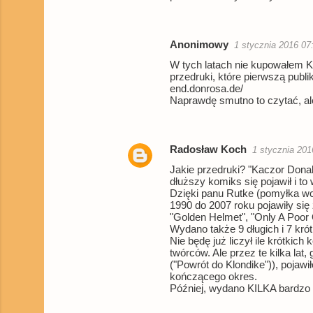
Anonimowy
1 stycznia 2016 07
W tych latach nie kupowałem KD
przedruki, które pierwszą publ
end.donrosa.de/
Naprawdę smutno to czytać, al
Radosław Koch
1 stycznia 201
Jakie przedruki? "Kaczor Donal
dłuższy komiks się pojawił i to
Dzięki panu Rutke (pomyłka wc
1990 do 2007 roku pojawiły się 
"Golden Helmet", "Only A Poor 
Wydano także 9 długich i 7 kr
Nie będę już liczył ile krótkic
twórców. Ale przez te kilka lat,
("Powrót do Klondike")), pojaw
kończącego okres.
Później, wydano KILKA bardzo d