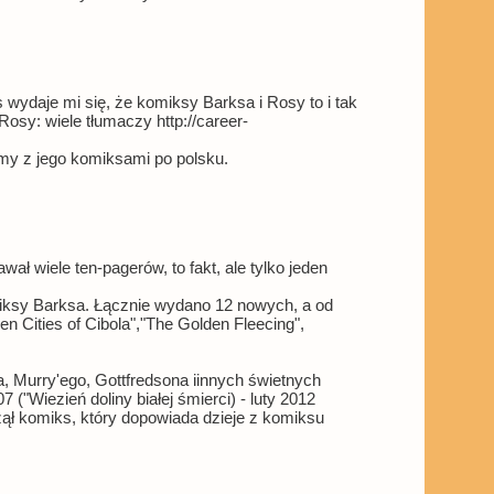
wydaje mi się, że komiksy Barksa i Rosy to i tak
osy: wiele tłumaczy http://career-
my z jego komiksami po polsku.
ł wiele ten-pagerów, to fakt, ale tylko jeden
miksy Barksa. Łącznie wydano 12 nowych, a od
en Cities of Cibola","The Golden Fleecing",
ra, Murry'ego, Gottfredsona iinnych świetnych
7 ("Wiezień doliny białej śmierci) - luty 2012
czął komiks, który dopowiada dzieje z komiksu