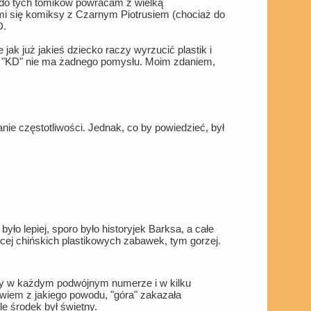
, do tych tomików powracam z wielką
i się komiksy z Czarnym Piotrusiem (chociaż do
D.
jak już jakieś dziecko raczy wyrzucić plastik i
i na "KD" nie ma żadnego pomysłu. Moim zdaniem,
nie częstotliwości. Jednak, co by powiedzieć, był
ło lepiej, sporo było historyjek Barksa, a całe
cej chińskich plastikowych zabawek, tym gorzej.
sy w każdym podwójnym numerze i w kilku
wiem z jakiego powodu, "góra" zakazała
le środek był świetny.