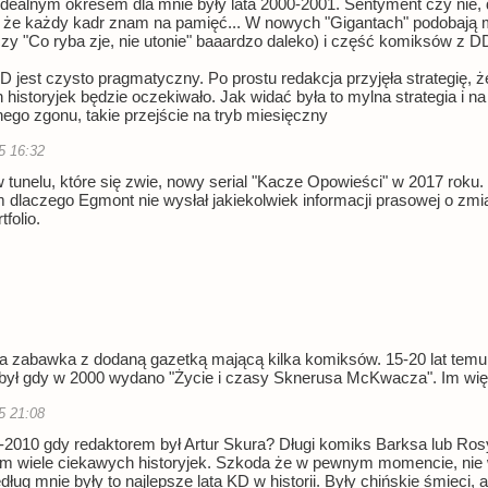
le idealnym okresem dla mnie były lata 2000-2001. Sentyment czy nie
e każdy kadr znam na pamięć... W nowych "Gigantach" podobają m
czy "Co ryba zje, nie utonie" baaardzo daleko) i część komiksów z D
est czysto pragmatyczny. Po prostu redakcja przyjęła strategię, że 
h historyjek będzie oczekiwało. Jak widać była to mylna strategia 
nego zgonu, takie przejście na tryb miesięczny
5 16:32
w tunelu, które się zwie, nowy serial "Kacze Opowieści" w 2017 roku.
m dlaczego Egmont nie wysłał jakiekolwiek informacji prasowej o zmia
folio.
a zabawka z dodaną gazetką mającą kilka komiksów. 15-20 lat temu by
t był gdy w 2000 wydano "Życie i czasy Sknerusa McKwacza". Im wię
5 21:08
-2010 gdy redaktorem był Artur Skura? Długi komiks Barksa lub Ro
ym wiele ciekawych historyjek. Szkoda że w pewnym momencie, nie 
ług mnie były to najlepsze lata KD w historii. Były chińskie śmieci, a