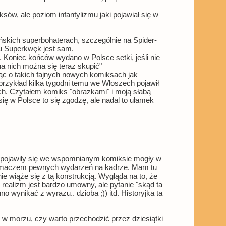
sów, ale poziom infantylizmu jaki pojawiał się w
skich superbohaterach, szczególnie na Spider-
su Superkwęk jest sam.
. Koniec końców wydano w Polsce setki, jeśli nie
na nich można się teraz skupić"
iąc o takich fajnych nowych komiksach jak
rzykład kilka tygodni temu we Włoszech pojawił
ych. Czytałem komiks "obrazkami" i moją słabą
ię w Polsce to się zgodzę, ale nadal to ułamek
e pojawiły się we wspomnianym komiksie mogły w
m tłumaczem pewnych wydarzeń na kadrze. Mam tu
e wiąże się z tą konstrukcją. Wygląda na to, że
realizm jest bardzo umowny, ale pytanie "skąd ta
 wynikać z wyrazu.. dzioba ;)) itd. Historyjka ta
a w morzu, czy warto przechodzić przez dziesiątki