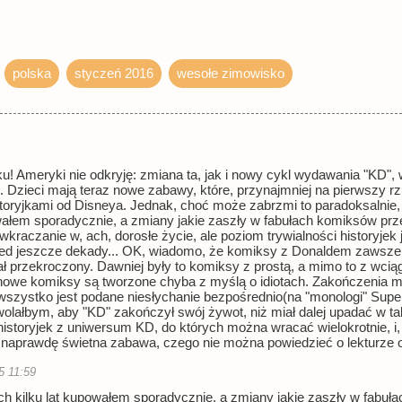
polska
styczeń 2016
wesołe zimowisko
u! Ameryki nie odkryję: zmiana ta, jak i nowy cykl wydawania "KD", 
 Dzieci mają teraz nowe zabawy, które, przynajmniej na pierwszy rzut
storyjkami od Disneya. Jednak, choć może zabrzmi to paradoksalnie, s
powałem sporadycznie, a zmiany jakie zaszły w fabułach komiksów prz
 wkraczanie w, ach, dorosłe życie, ale poziom trywialności historyjek
ed jeszcze dekady... OK, wiadomo, że komiksy z Donaldem zawsze 
ał przekroczony. Dawniej były to komiksy z prostą, a mimo to z wc
 nowe komiksy są tworzone chyba z myślą o idiotach. Zakończenia m
wszystko jest podane niesłychanie bezpośrednio(na "monologi" Super
ż wolałbym, aby "KD" zakończył swój żywot, niż miał dalej upadać 
h historyjek z uniwersum KD, do których można wracać wielokrotnie, i,
naprawdę świetna zabawa, czego nie można powiedzieć o lekturze 
5 11:59
dnych kilku lat kupowałem sporadycznie, a zmiany jakie zaszły w fabu