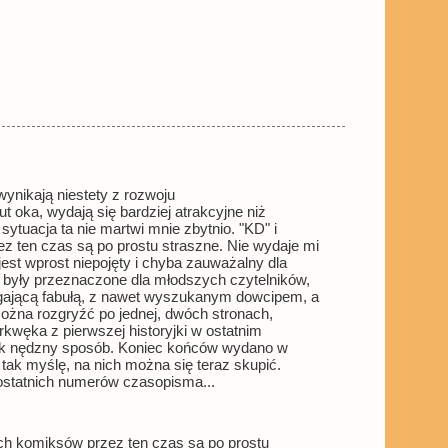
wynikają niestety z rozwoju
 oka, wydają się bardziej atrakcyjne niż
ytuacja ta nie martwi mnie zbytnio. "KD" i
ez ten czas są po prostu straszne. Nie wydaje mi
 jest wprost niepojęty i chyba zauważalny dla
były przeznaczone dla młodszych czytelników,
iągającą fabułą, z nawet wyszukanym dowcipem, a
ożna rozgryźć po jednej, dwóch stronach,
kwęka z pierwszej historyjki w ostatnim
w tak nędzny sposób. Koniec końców wydano w
 tak myślę, na nich można się teraz skupić.
ostatnich numerów czasopisma...
łach komiksów przez ten czas są po prostu