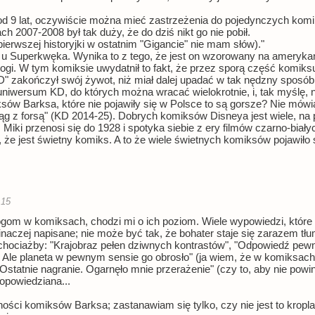
 od 9 lat, oczywiście można mieć zastrzeżenia do pojedynczych komik
ch 2007-2008 był tak duży, że do dziś nikt go nie pobił.
ierwszej historyjki w ostatnim "Gigancie" nie mam słów)."
 Superkwęka. Wynika to z tego, że jest on wzorowany na amerykań
ogi. W tym komiksie uwydatnił to fakt, że przez sporą część komik
KD" zakończył swój żywot, niż miał dalej upadać w tak nędzny sposób
 uniwersum KD, do których można wracać wielokrotnie, i, tak myślę, 
ksów Barksa, które nie pojawiły się w Polsce to są gorsze? Nie mów
g z forsą" (KD 2014-25). Dobrych komiksów Disneya jest wiele, na p
Miki przenosi się do 1928 i spotyka siebie z ery filmów czarno-biał
 że jest świetny komiks. A to że wiele świetnych komiksów pojawiło s
:15
gom w komiksach, chodzi mi o ich poziom. Wiele wypowiedzi, któr
ć inaczej napisane; nie może być tak, że bohater staje się zaraze
 chociażby: "Krajobraz pełen dziwnych kontrastów", "Odpowiedź pewni
. Ale planeta w pewnym sensie go obrosło" (ja wiem, że w komiksach 
tatnie nagranie. Ogarnęło mnie przerażenie" (czy to, aby nie powinno
 opowiedziana...
ności komiksów Barksa; zastanawiam się tylko, czy nie jest to kropl