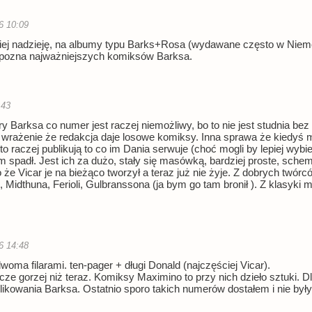
6 10:09
j nadzieję, na albumy typu Barks+Rosa (wydawane często w Niemcz
 pozna najważniejszych komiksów Barksa.
:43
y Barksa co numer jest raczej niemożliwy, bo to nie jest studnia bez d
wrażenie że redakcja daje losowe komiksy. Inna sprawa że kiedyś mie
to raczej publikują to co im Dania serwuje (choć mogli by lepiej wybie
 spadł. Jest ich za dużo, stały się masówką, bardziej proste, sche
o że Vicar je na bieżąco tworzył a teraz już nie żyje. Z dobrych t
 , Midthuna, Ferioli, Gulbranssona (ja bym go tam bronił ). Z klasy
6 14:48
dwoma filarami. ten-pager + długi Donald (najczęściej Vicar).
ze gorzej niż teraz. Komiksy Maximino to przy nich dzieło sztuki. D
likowania Barksa. Ostatnio sporo takich numerów dostałem i nie były