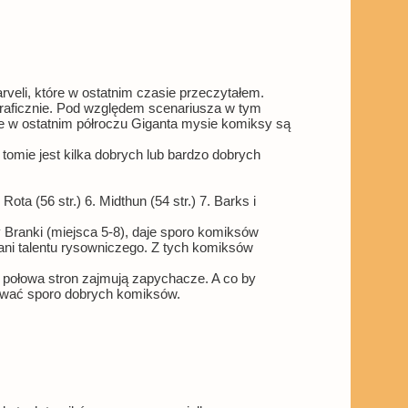
rveli, które w ostatnim czasie przeczytałem.
 graficznie. Pod względem scenariusza w tym
 w ostatnim półroczu Giganta mysie komiksy są
w tomie jest kilka dobrych lub bardzo dobrych
Rota (56 str.) 6. Midthun (54 str.) 7. Barks i
Branki (miejsca 5-8), daje sporo komiksów
 ani talentu rysowniczego. Z tych komiksów
 połowa stron zajmują zapychacze. A co by
likować sporo dobrych komiksów.