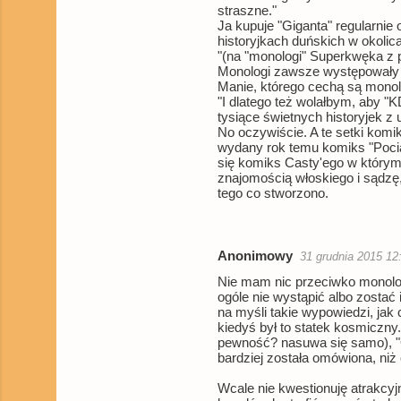
straszne."
Ja kupuje "Giganta" regularnie
historyjkach duńskich w okolica
"(na "monologi" Superkwęka z p
Monologi zawsze występowały u
Manie, którego cechą są monol
"I dlatego też wolałbym, aby "
tysiące świetnych historyjek z
No oczywiście. A te setki komi
wydany rok temu komiks "Pocią
się komiks Casty'ego w którym 
znajomością włoskiego i sądzę,
tego co stworzono.
Anonimowy
31 grudnia 2015 12
Nie mam nic przeciwko monolo
ogóle nie wystąpić albo zosta
na myśli takie wypowiedzi, jak
kiedyś był to statek kosmiczny
pewność? nasuwa się samo), "Os
bardziej została omówiona, niż
Wcale nie kwestionuję atrakcyj