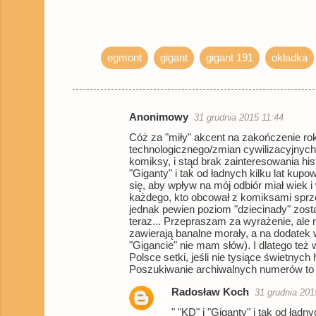
egmont
gigant
gigant 191
okładka
Anonimowy
31 grudnia 2015 11:44
K
Cóż za "miły" akcent na zakończenie rok
o
technologicznego/zmian cywilizacyjnych.
komiksy, i stąd brak zainteresowania hi
m
"Giganty" i tak od ładnych kilku lat ku
e
się, aby wpływ na mój odbiór miał wiek i
każdego, kto obcował z komiksami sprz
n
jednak pewien poziom "dziecinady" zost
teraz... Przepraszam za wyrażenie, ale
t
zawierają banalne morały, a na dodatek 
a
"Gigancie" nie mam słów). I dlatego te
Polsce setki, jeśli nie tysiące świetnyc
r
Poszukiwanie archiwalnych numerów to 
z
Radosław Koch
31 grudnia 201
e
" "KD" i "Giganty" i tak od ła