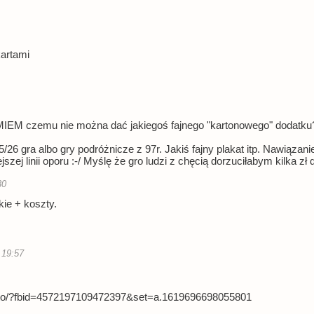
kartami
EM czemu nie można dać jakiegoś fajnego "kartonowego" dodatku?
5/26 gra albo gry podróżnicze z 97r. Jakiś fajny plakat itp. Nawiązan
szej linii oporu :-/ Myślę że gro ludzi z chęcią dorzuciłabym kilka zł
30
ie + koszty.
 19:57
oto/?fbid=4572197109472397&set=a.1619696698055801