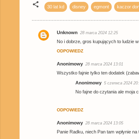
30 lat kd
disney
egmont
kaczor don
Unknown
28 marca 2024 12:25
K
No i dobrze, gros kupujących to ludzie w
o
ODPOWIEDZ
m
e
Anonimowy
28 marca 2024 13:01
n
Wszystko fajnie tylko ten dodatek (zaba
t
Anonimowy
5 czerwca 2024 20
a
No fajne do czytania ale moja c
r
z
ODPOWIEDZ
e
Anonimowy
28 marca 2024 13:05
Panie Radku, niech Pan tam wpłynie n