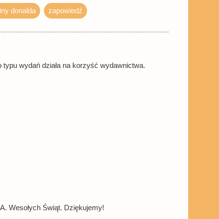
iny donalda
zapowiedź
ego typu wydań działa na korzyść wydawnictwa.
A. Wesołych Świąt. Dziękujemy!