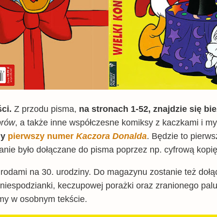
ści.
Z przodu pisma,
na stronach 1-52, znajdzie się 
prów
, a także inne współczesne komiksy z kaczkami i my
ny
pierwszy numer
Kaczora Donalda
. Będzie to pierws
nie było dołączane do pisma poprzez np. cyfrową kopię
grodami na 30. urodziny. Do magazynu zostanie też dołą
 niespodzianki, keczupowej porażki oraz zranionego palu
emy w osobnym tekście.