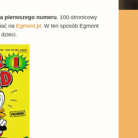
ia pierwszego numeru
. 100-stronicowy
wiać na
Egmont.pl
. W ten sposób Egmont
dzieci.