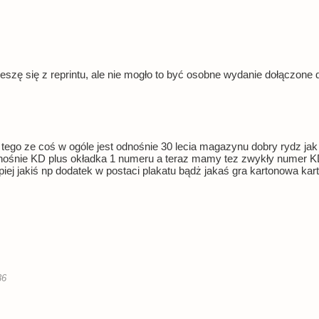
zę się z reprintu, ale nie mogło to być osobne wydanie dołączone d
z tego ze coś w ogóle jest odnośnie 30 lecia magazynu dobry rydz ja
dnośnie KD plus okładka 1 numeru a teraz mamy tez zwykły numer 
 jakiś np dodatek w postaci plakatu bądż jakaś gra kartonowa karty c
36