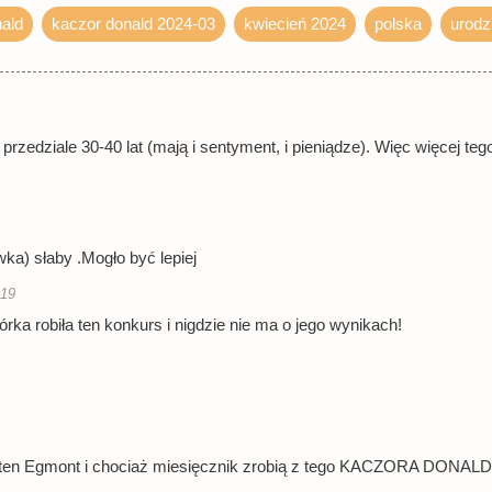
ald
kaczor donald 2024-03
kwiecień 2024
polska
urodz
 przedziale 30-40 lat (mają i sentyment, i pieniądze). Więc więcej t
wka) słaby .Mogło być lepiej
:19
órka robiła ten konkurs i nigdzie nie ma o jego wynikach!
a ten Egmont i chociaż miesięcznik zrobią z tego KACZORA DONALD