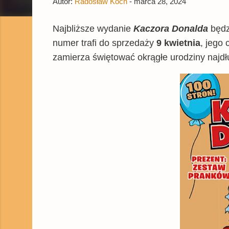
Autor:
Radosław Koch
-
marca 28, 2024
Najbliższe wydanie
Kaczora Donalda
będz
numer trafi do sprzedaży
9 kwietnia
, jego
zamierza świętować okrągłe urodziny naj