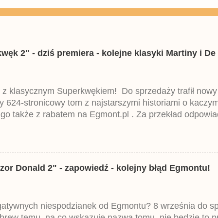
k 2" - dziś premiera - kolejne klasyki Martiny i De 
 z klasycznym Superkwękiem! Do sprzedaży trafił now
ny 624-stronicowy tom z najstarszymi historiami o kacz
 go także z rabatem na Egmont.pl . Za przekład odpowia
iemieckiego Lustiges Taschenbuch Phantomias Collection
zor Donald 2" - zapowiedź - kolejny błąd Egmontu!
egatywnych niespodzianek od Egmontu? 8 września do spr
brew temu, na co wskazuje nazwa tomu, nie będzie to 