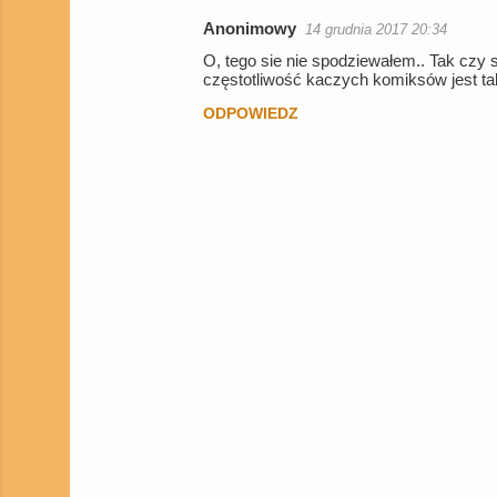
Anonimowy
14 grudnia 2017 20:34
K
O, tego sie nie spodziewałem.. Tak czy 
o
częstotliwość kaczych komiksów jest t
m
ODPOWIEDZ
e
n
t
a
r
z
e
P