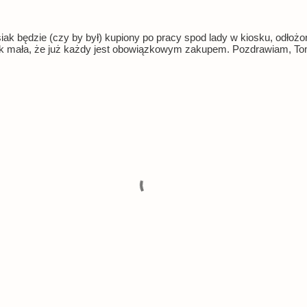
siak będzie (czy by był) kupiony po pracy spod lady w kiosku, odłoż
ak mała, że już każdy jest obowiązkowym zakupem. Pozdrawiam, T