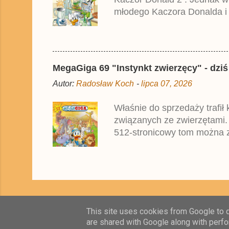
młodego Kaczora Donalda i j
liczyła ok. 360 stron i kos
które zostały wydane w Nie
MegaGiga 69 "Instynkt zwierzęcy" - dziś
Autor:
Radosław Koch
-
lipca 07, 2026
Właśnie do sprzedaży trafił
związanych ze zwierzętami.
512-stronicowy tom można z
oparte na najnowszym niemi
przez zagraniczne oddziały
This site uses cookies from Google to de
are shared with Google along with perfo