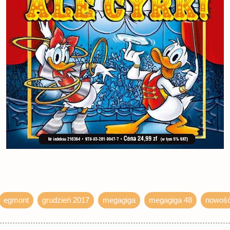
egmont
grudzień 2017
megagiga
megagiga 48
nowoś