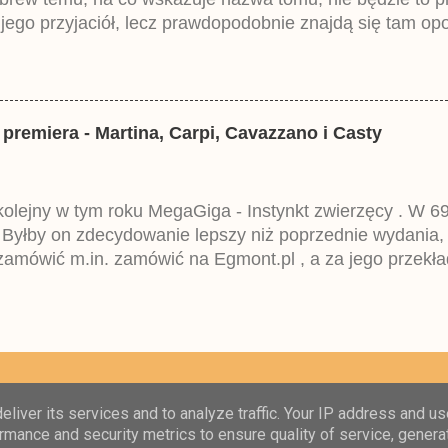
ego przyjaciół, lecz prawdopodobnie znajdą się tam opo
ztowała 37,99 zł. W środku znajdą się historie z tomów 2
mczech parę miesięcy temu.
 premiera - Martina, Carpi, Cavazzano i Casty
 kolejny w tym roku MegaGiga - Instynkt zwierzęcy . W 69
 Byłby on zdecydowanie lepszy niż poprzednie wydania,
amówić m.in. zamówić na Egmont.pl , a za jego przekła
eckim Lustiges Taschenbuch Spezial i niestety wpisuje
 Egmontu.
Obsługiwane przez usługę Blogger
liver its services and to analyze traffic. Your IP address and u
rmance and security metrics to ensure quality of service, gener
Copyright © Kacza Agencja Informacyjna 2015-2025 i Centrum komiksów Disneya 2009-201