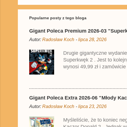
r
z
e
ś
Popularne posty z tego bloga
l
i
Gigant Poleca Premium 2026-03 "Superkwę
j
k
Autor:
Radosław Koch
-
lipca 28, 2026
o
m
e
Drugie gigantyczne wydanie
n
Superkwęk 2 . Jest to kolej
t
a
wynosi 49,99 zł i zamówicie
r
przedrukiem drugiego tomu n
z
2025 roku.
Gigant Poleca Extra 2026-06 "Młody Kac
Autor:
Radosław Koch
-
lipca 23, 2026
Myśleliście, że to koniec n
Kaczor Donald 2 . Jednak w