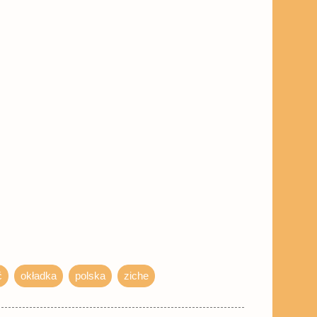
ć
okładka
polska
ziche