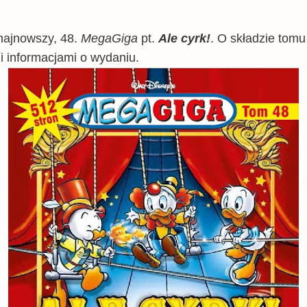
ł najnowszy, 48.
MegaGiga
pt.
Ale cyrk!
. O składzie tomu
i informacjami o wydaniu.