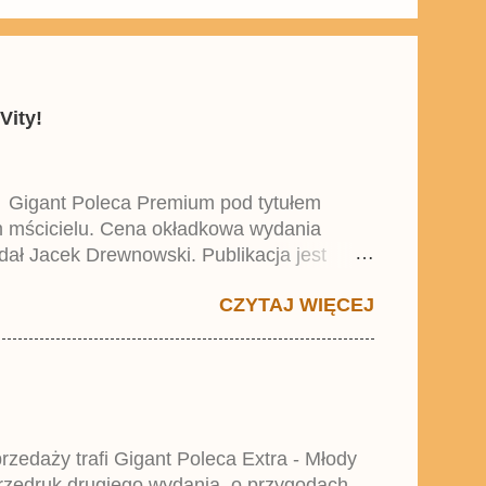
Vity!
y Gigant Poleca Premium pod tytułem
ym mścicielu. Cena okładkowa wydania
dał Jacek Drewnowski. Publikacja jest
 , który trafił do sprzedaży pod koniec
CZYTAJ WIĘCEJ
zedaży trafi Gigant Poleca Extra - Młody
przedruk drugiego wydania o przygodach