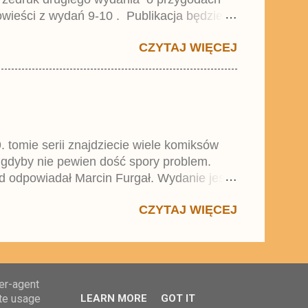
wieści z wydań 9-10 . Publikacja będzie
0. i 21. Lustiges Taschenbuch Young Comics,
CZYTAJ WIĘCEJ
. tomie serii znajdziecie wiele komiksów
 gdyby nie pewien dość spory problem.
d odpowiadał Marcin Furgał. Wydanie jest
 się w trend średnich tomów składanych
CZYTAJ WIĘCEJ
ser-agent
ate usage
LEARN MORE
GOT IT
4