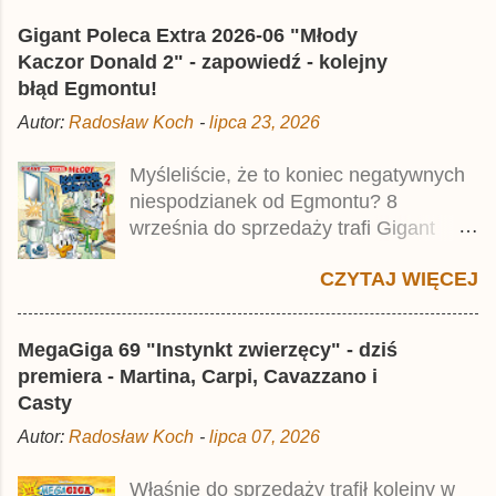
mścicielu. Cena okładkowa wydania
Gigant Poleca Extra 2026-06 "Młody
wynosi 49,99 zł i zamówicie go także z
Kaczor Donald 2" - zapowiedź - kolejny
rabatem na Egmont.pl . Za przekład
błąd Egmontu!
odpowiadał Jacek Drewnowski.
Autor:
Radosław Koch
-
lipca 23, 2026
Publikacja jest przedrukiem drugiego
tomu niemieckiego Lustiges
Myśleliście, że to koniec negatywnych
Taschenbuch Phantomias Collection ,
niespodzianek od Egmontu? 8
który trafił do sprzedaży pod koniec
września do sprzedaży trafi Gigant
2025 roku.
Poleca Extra - Młody Kaczor Donald 2 .
CZYTAJ WIĘCEJ
Jednak wbrew temu, na co wskazuje
nazwa tomu, nie będzie to przedruk
drugiego wydania o przygodach
MegaGiga 69 "Instynkt zwierzęcy" - dziś
młodego Kaczora Donalda i jego
premiera - Martina, Carpi, Cavazzano i
przyjaciół, lecz prawdopodobnie znajdą
Casty
się tam opowieści z wydań 9-10 .
Autor:
Radosław Koch
-
lipca 07, 2026
Publikacja będzie liczyła ok. 360 stron i
kosztowała 37,99 zł. W środku znajdą
Właśnie do sprzedaży trafił kolejny w
się historie z tomów 20. i 21. Lustiges