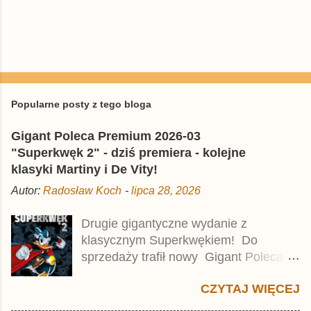
Popularne posty z tego bloga
Gigant Poleca Premium 2026-03
"Superkwęk 2" - dziś premiera - kolejne
klasyki Martiny i De Vity!
Autor:
Radosław Koch
-
lipca 28, 2026
Drugie gigantyczne wydanie z
klasycznym Superkwękiem! Do
sprzedaży trafił nowy Gigant Poleca
Premium pod tytułem Superkwęk 2 .
CZYTAJ WIĘCEJ
Jest to kolejny 624-stronicowy tom z
najstarszymi historiami o kaczym