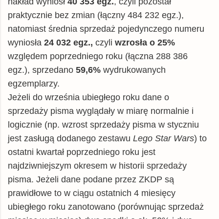
nakład wyniósł
40 353 egz.
, czyli pozostał
praktycznie bez zmian (łączny 484 232 egz.),
natomiast średnia sprzedaż pojedynczego numeru
wyniosła
24 032 egz.,
czyli
wzrosła o 25%
względem poprzedniego roku (łączna 288 386
egz.), sprzedano
59,6%
wydrukowanych
egzemplarzy.
Jeżeli do września ubiegłego roku dane o
sprzedaży pisma wyglądały w miarę normalnie i
logicznie (np. wzrost sprzedaży pisma w styczniu
jest zasługą dodanego zestawu
Lego Star Wars
) to
ostatni kwartał poprzedniego roku jest
najdziwniejszym okresem w historii sprzedaży
pisma. Jeżeli dane podane przez ZKDP są
prawidłowe to w ciągu ostatnich 4 miesięcy
ubiegłego roku zanotowano (porównując sprzedaż