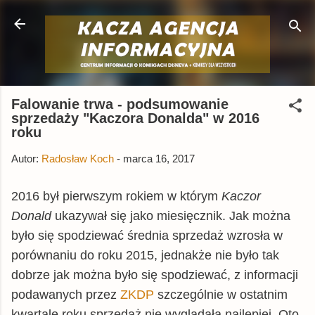
Przejdź do głównej zawartości
Falowanie trwa - podsumowanie
sprzedaży "Kaczora Donalda" w 2016
roku
Autor:
Radosław Koch
-
marca 16, 2017
2016 był pierwszym rokiem w którym
Kaczor
Donald
ukazywał się jako miesięcznik. Jak można
było się spodziewać średnia sprzedaż wzrosła w
porównaniu do roku 2015, jednakże nie było tak
dobrze jak można było się spodziewać, z informacji
podawanych przez
ZKDP
szczególnie w ostatnim
kwartale roku sprzedaż nie wyglądała najlepiej. Oto