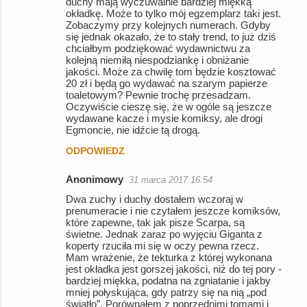
duchy mają wyczuwalnie bardziej miękką
okładkę. Może to tylko mój egzemplarz taki jest.
Zobaczymy przy kolejnych numerach. Gdyby
się jednak okazało, że to stały trend, to już dziś
chciałbym podziękować wydawnictwu za
kolejną niemiłą niespodziankę i obniżanie
jakości. Może za chwilę tom będzie kosztować
20 zł i będą go wydawać na szarym papierze
toaletowym? Pewnie trochę przesadzam.
Oczywiście cieszę się, że w ogóle są jeszcze
wydawane kacze i mysie komiksy, ale drogi
Egmoncie, nie idźcie tą drogą.
ODPOWIEDZ
Anonimowy
31 marca 2017 16:54
Dwa zuchy i duchy dostałem wczoraj w
prenumeracie i nie czytałem jeszcze komiksów,
które zapewne, tak jak pisze Scarpa, są
świetne. Jednak zaraz po wyjęciu Giganta z
koperty rzuciła mi się w oczy pewna rzecz.
Mam wrażenie, że tekturka z której wykonana
jest okładka jest gorszej jakości, niż do tej pory -
bardziej miękka, podatna na zgniatanie i jakby
mniej połyskująca, gdy patrzy się na nią „pod
światło”. Porównałem z poprzednimi tomami i