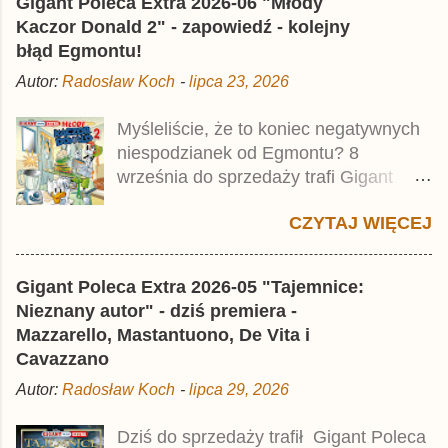
Gigant Poleca Extra 2026-06 "Młody
wynosi 49,99 zł i zamówicie go także z
Kaczor Donald 2" - zapowiedź - kolejny
rabatem na Egmont.pl . Za przekład
błąd Egmontu!
odpowiadał Jacek Drewnowski.
Autor:
Radosław Koch
-
lipca 23, 2026
Publikacja jest przedrukiem drugiego
tomu niemieckiego Lustiges
Myśleliście, że to koniec negatywnych
Taschenbuch Phantomias Collection ,
niespodzianek od Egmontu? 8
który trafił do sprzedaży pod koniec
września do sprzedaży trafi Gigant
2025 roku.
Poleca Extra - Młody Kaczor Donald 2 .
CZYTAJ WIĘCEJ
Jednak wbrew temu, na co wskazuje
nazwa tomu, nie będzie to przedruk
drugiego wydania o przygodach
Gigant Poleca Extra 2026-05 "Tajemnice:
młodego Kaczora Donalda i jego
Nieznany autor" - dziś premiera -
przyjaciół, lecz prawdopodobnie znajdą
Mazzarello, Mastantuono, De Vita i
się tam opowieści z wydań 9-10 .
Cavazzano
Publikacja będzie liczyła ok. 360 stron i
Autor:
Radosław Koch
-
lipca 29, 2026
kosztowała 37,99 zł. W środku znajdą
się historie z tomów 20. i 21. Lustiges
Dziś do sprzedaży trafił Gigant Poleca
Taschenbuch Young Comics, które