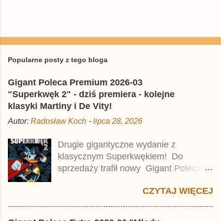
P
r
z
e
Popularne posty z tego bloga
ś
l
Gigant Poleca Premium 2026-03
i
j
"Superkwęk 2" - dziś premiera - kolejne
k
klasyki Martiny i De Vity!
o
m
Autor:
Radosław Koch
-
lipca 28, 2026
e
n
t
Drugie gigantyczne wydanie z
a
klasycznym Superkwękiem! Do
r
z
sprzedaży trafił nowy Gigant Poleca
Premium pod tytułem Superkwęk 2 .
CZYTAJ WIĘCEJ
Jest to kolejny 624-stronicowy tom z
najstarszymi historiami o kaczym
mścicielu. Cena okładkowa wydania