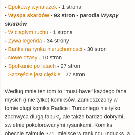
-
Epokowy wynalazek
- 1 strona
-
Wyspa skarbów
- 93 stron - parodia
Wyspy
skarbów
-
W ciągłym ruchu
- 1 strona
-
Żywa legenda
- 34 strony
-
Bańka na rynku nieruchomości
- 30 stron
-
Nowe czasy
- 10 stron
-
Spotkanie po latach
- 27 stron
-
Szczęście jest ciężkie
- 27 stron
Według mnie ten tom to "must-have" każdego fana
mysich (i nie tylko) komiksów. Zamieszczony w
tomie długi komiks Radice i Turconiego nie tylko
zachwyca długą fabułą, ale także bardzo dobrymi,
świetnie pokolorowanymi rysunkami. Komiks
obecnie zajmuje 371. miejsce w rankingu Inducks, a