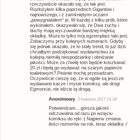
rzeczywiście okazało się, że tak jest.
Rozłożyłem kilka poprzednich Gigantów i
najnowszego, i z zamkniętymi oczami
„powygniatałem” je. W każdej z kilku prób, które
wykonałem, okazywało się, że Dwa zuchy i
duchy mają wyczuwalnie bardziej miękką
okładkę. Może to tylko mój egzemplarz taki jest.
Zobaczymy przy kolejnych numerach. Gdyby
się jednak okazało, że to stały trend, to już dziś
chciałbym podziękować wydawnictwu za
kolejną niemiłą niespodziankę i obniżanie
jakości. Może za chwilę tom będzie kosztować
20 zł i będą go wydawać na szarym papierze
toaletowym? Pewnie trochę przesadzam.
Oczywiście cieszę się, że w ogóle są jeszcze
wydawane kacze i mysie komiksy, ale drogi
Egmoncie, nie idźcie tą drogą.
Anonimowy
3 kwietnia 2017 21:24
Potwierdzam... gorsza jakość
odczuwalna od razu po wzięciu
komiksu do ręki :( Najpierw zmiana
ilości numerów na rok, teraz okładka :/