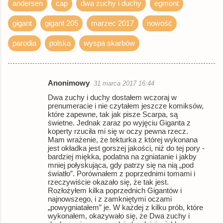
andersen
cap
dwa zuchy i duchy
egmont
gigant
gigant 205
marzec 2017
nowość
parodia
polska
wyspa skarbów
Anonimowy
31 marca 2017 16:44
K
Dwa zuchy i duchy dostałem wczoraj w
o
prenumeracie i nie czytałem jeszcze komiksów,
które zapewne, tak jak pisze Scarpa, są
m
świetne. Jednak zaraz po wyjęciu Giganta z
e
koperty rzuciła mi się w oczy pewna rzecz.
Mam wrażenie, że tekturka z której wykonana
n
jest okładka jest gorszej jakości, niż do tej pory -
bardziej miękka, podatna na zgniatanie i jakby
t
mniej połyskująca, gdy patrzy się na nią „pod
a
światło”. Porównałem z poprzednimi tomami i
rzeczywiście okazało się, że tak jest.
r
Rozłożyłem kilka poprzednich Gigantów i
najnowszego, i z zamkniętymi oczami
z
„powygniatałem” je. W każdej z kilku prób, które
e
wykonałem, okazywało się, że Dwa zuchy i