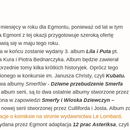
h miesięcy w roku dla Egmontu, ponieważ od lat w tym
 Egmont z tej okazji przygotowuje szeroką ofertę
awią się w maju tego roku.
ja w końcu zostanie wydany 3. album
Lila i Puta
pt.
a Kura i Piotra Bednarczyka. Album będzie zawierał
oprzednie tomy kilka krótkich historyjek. Oprócz tego
ionego w konkursie im. Janusza Christy, czyli
Kubatu.
dwa albumy
Smerfów
-
Dziwne przebudzenie Smerfa
6. album serii, są to dwa ostatnie albumy stworzone przez
ona w zapowiedzi
Smerfy i Wioska Dziewczyn
–
 nowej serii stworzonej przez Culliforda i Josta. Album z
acje o komiksie na stronie wydawnictwa Le Lombard
.
wydana przez Egmont adaptacja
12 prac Asteriksa
, czyl