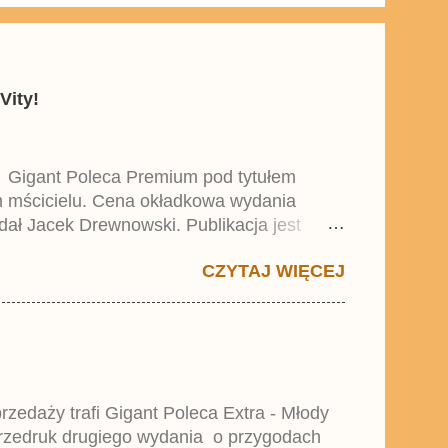
Vity!
y Gigant Poleca Premium pod tytułem
ym mścicielu. Cena okładkowa wydania
dał Jacek Drewnowski. Publikacja jest
 , który trafił do sprzedaży pod koniec
CZYTAJ WIĘCEJ
zedaży trafi Gigant Poleca Extra - Młody
przedruk drugiego wydania o przygodach