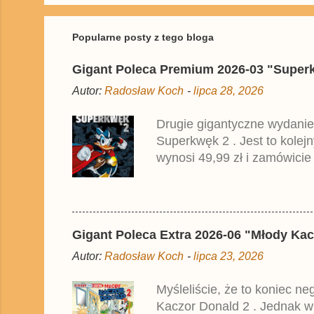
Popularne posty z tego bloga
Gigant Poleca Premium 2026-03 "Superkwę
Autor:
Radosław Koch
-
lipca 28, 2026
Drugie gigantyczne wydanie
Superkwęk 2 . Jest to kolej
wynosi 49,99 zł i zamówicie
przedrukiem drugiego tomu n
2025 roku.
Gigant Poleca Extra 2026-06 "Młody Kac
Autor:
Radosław Koch
-
lipca 23, 2026
Myśleliście, że to koniec n
Kaczor Donald 2 . Jednak w