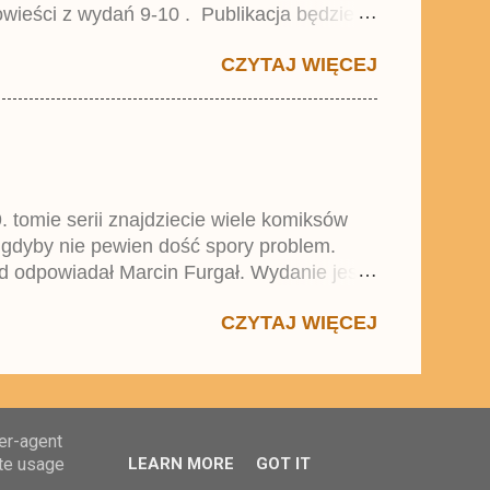
wieści z wydań 9-10 . Publikacja będzie
0. i 21. Lustiges Taschenbuch Young Comics,
CZYTAJ WIĘCEJ
. tomie serii znajdziecie wiele komiksów
 gdyby nie pewien dość spory problem.
d odpowiadał Marcin Furgał. Wydanie jest
 się w trend średnich tomów składanych
CZYTAJ WIĘCEJ
ser-agent
ate usage
LEARN MORE
GOT IT
4