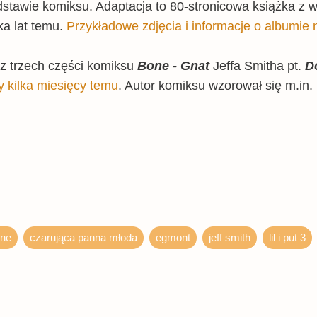
odstawie komiksu. Adaptacja to 80-stronicowa książka z 
ka lat temu.
Przykładowe zdjęcia i informacje o albumie n
z trzech części komiksu
Bone - Gnat
Jeffa Smitha pt.
Do
y kilka miesięcy temu
. Autor komiksu wzorował się m.in.
ne
czarująca panna młoda
egmont
jeff smith
lil i put 3