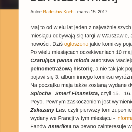
Autor:
Radosław Koch
-
marca 15, 2017
Maj to od wielu lat jeden z najważniejszyc
miesiącu odbywają się targi w Warszawie, a
nowości. Dziś
ogłoszono
jakie komiksy poj
Po wielu miesiącach oczekiwaniach 10 ma
Czarująca panna młoda
autorstwa Maciej
pełnometrażową historię
, a nie tak jak p
pojawi się 3. album innego komiksu wyróżn
Na początku maja także zostaną wydane 
Śpiocha
i
Smerf Finansista,
czyli 15. i 1
Peyo. Pewnym zaskoczeniem jest wymieni
Zakazany Las
, czyli pierwszy tom zupełnie
wydany we Francji w tym miesiącu -
inform
Fanów
Asteriksa
na pewno zainteresuje 