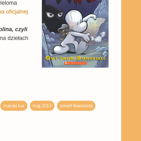
wieloma
a oficjalnej
lina, czyli
 na dziełach
maciej kur
maj 2017
smerf finansista