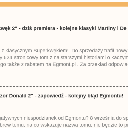
k 2" - dziś premiera - kolejne klasyki Martiny i De 
 z klasycznym Superkwękiem! Do sprzedaży trafił now
ny 624-stronicowy tom z najstarszymi historiami o kacz
 go także z rabatem na Egmont.pl . Za przekład odpowia
iemieckiego Lustiges Taschenbuch Phantomias Collection
zor Donald 2" - zapowiedź - kolejny błąd Egmontu!
egatywnych niespodzianek od Egmontu? 8 września do spr
brew temu, na co wskazuje nazwa tomu, nie będzie to 