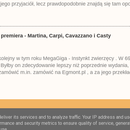
ego przyjaciół, lecz prawdopodobnie znajdą się tam opo
ztowała 37,99 zł. W środku znajdą się historie z tomów 2
mczech parę miesięcy temu.
 premiera - Martina, Carpi, Cavazzano i Casty
 kolejny w tym roku MegaGiga - Instynkt zwierzęcy . W 69
 Byłby on zdecydowanie lepszy niż poprzednie wydania,
amówić m.in. zamówić na Egmont.pl , a za jego przekła
eckim Lustiges Taschenbuch Spezial i niestety wpisuje
 Egmontu.
Obsługiwane przez usługę Blogger
liver its services and to analyze traffic. Your IP address and u
rmance and security metrics to ensure quality of service, gener
Copyright © Kacza Agencja Informacyjna 2015-2025 i Centrum komiksów Disneya 2009-201
use.