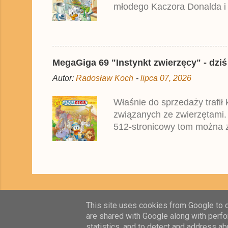
młodego Kaczora Donalda i j
liczyła ok. 360 stron i kos
które zostały wydane w Nie
MegaGiga 69 "Instynkt zwierzęcy" - dziś
Autor:
Radosław Koch
-
lipca 07, 2026
Właśnie do sprzedaży trafił
związanych ze zwierzętami.
512-stronicowy tom można z
oparte na najnowszym niemi
przez zagraniczne oddziały
This site uses cookies from Google to de
are shared with Google along with perfo
statistics, and to detect and address ab