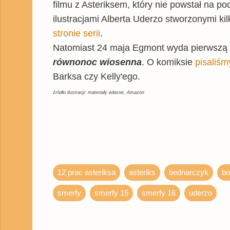
filmu z Asteriksem, który nie powstał na p
ilustracjami Alberta Uderzo stworzonymi kil
stronie serii
.
Natomiast 24 maja Egmont wyda pierwszą 
równonoc wiosenna
. O komiksie
pisaliśm
Barksa czy Kelly'ego.
źródło ilustracji: materiały własne, Amazon
12 prac asteriksa
asteriks
bednarczyk
bo
smerfy
smerfy 15
smerfy 16
uderzo
K