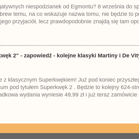
egatywnych niespodzianek od Egmontu? 8 września do spr
brew temu, na co wskazuje nazwa tomu, nie będzie to 
ego przyjaciół, lecz prawdopodobnie znajdą się tam opo
ztowała 37,99 zł. W środku znajdą się historie z tomów 2
mczech parę miesięcy temu.
k 2" - zapowiedź - kolejne klasyki Martiny i De Vit
 z klasycznym Superkwękiem! Już pod koniec przyszłego 
um pod tytułem Superkwęk 2 . Będzie to kolejny 624-str
dkowa wydania wyniesie 49,99 zł i już teraz zamówicie 
iemieckiego Lustiges Taschenbuch Phantomias Collection
Obsługiwane przez usługę Blogger