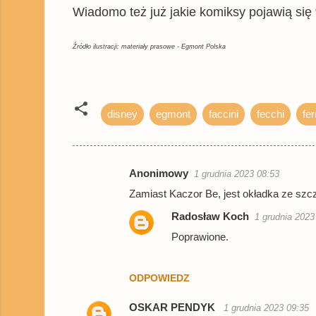
Wiadomo też już jakie komiksy pojawią się
Źródło ilustracji: materiały prasowe - Egmont Polska
disney
egmont
faccini
fecchi
fer
Anonimowy
1 grudnia 2023 08:53
K
Zamiast Kaczor Be, jest okładka ze szc
o
Radosław Koch
1 grudnia 2023
m
Poprawione.
e
n
ODPOWIEDZ
t
a
OSKAR PENDYK
1 grudnia 2023 09:35