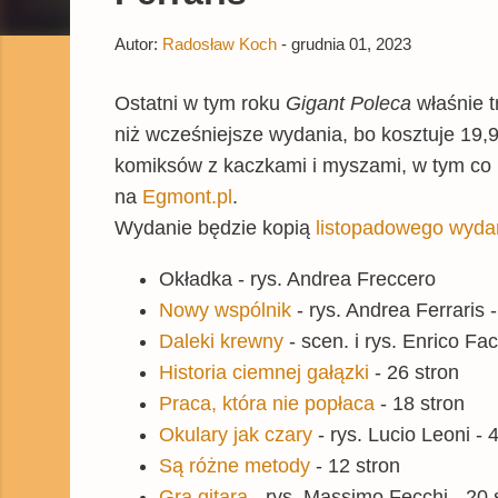
Autor:
Radosław Koch
-
grudnia 01, 2023
Ostatni w tym roku
Gigant Poleca
właśnie t
niż wcześniejsze wydania, bo kosztuje 19,9
komiksów z kaczkami i myszami, w tym co n
na
Egmont.pl
.
Wydanie będzie kopią
listopadowego wyda
Okładka - rys. Andrea Freccero
Nowy wspólnik
- rys. Andrea Ferraris -
Daleki krewny
- scen. i rys. Enrico Fac
Historia ciemnej gałązki
- 26 stron
Praca, która nie popłaca
- 18 stron
Okulary jak czary
- rys. Lucio Leoni - 
Są różne metody
- 12 stron
Gra gitara
- rys. Massimo Fecchi - 20 