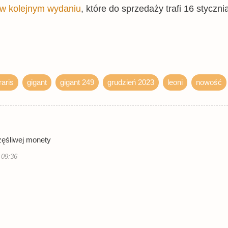
w kolejnym wydaniu
, które do sprzedaży trafi 16 styczni
raris
gigant
gigant 249
grudzień 2023
leoni
nowość
zęśliwej monety
 09:36