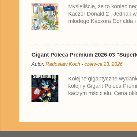
Myśleliście, że to koniec n
Kaczor Donald 2 . Jednak w
młodego Kaczora Donalda i j
liczyła ok. 360 stron i kos
które zostały wydane w Nie
Gigant Poleca Premium 2026-03 "Superkwę
Autor:
Radosław Koch
-
czerwca 23, 2026
Kolejne gigantyczne wydanie
kolejny Gigant Poleca Premi
kaczym mścicielu. Cena okła
przedrukiem drugiego tomu n
2025 roku.