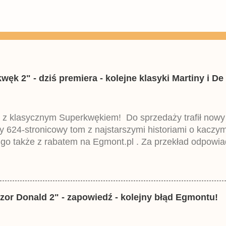
k 2" - dziś premiera - kolejne klasyki Martiny i De 
 z klasycznym Superkwękiem! Do sprzedaży trafił now
ny 624-stronicowy tom z najstarszymi historiami o kacz
 go także z rabatem na Egmont.pl . Za przekład odpowia
iemieckiego Lustiges Taschenbuch Phantomias Collection
zor Donald 2" - zapowiedź - kolejny błąd Egmontu!