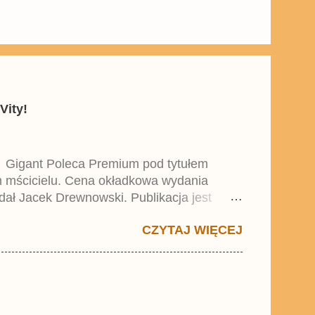
Vity!
y Gigant Poleca Premium pod tytułem
ym mścicielu. Cena okładkowa wydania
dał Jacek Drewnowski. Publikacja jest
 , który trafił do sprzedaży pod koniec
CZYTAJ WIĘCEJ