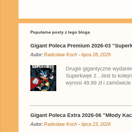
P
r
z
e
ś
Popularne posty z tego bloga
l
i
Gigant Poleca Premium 2026-03 "Superkwę
j
k
Autor:
Radosław Koch
-
lipca 28, 2026
o
m
e
Drugie gigantyczne wydanie
n
Superkwęk 2 . Jest to kolej
t
a
wynosi 49,99 zł i zamówicie
r
przedrukiem drugiego tomu n
z
2025 roku.
Gigant Poleca Extra 2026-06 "Młody Kac
Autor:
Radosław Koch
-
lipca 23, 2026