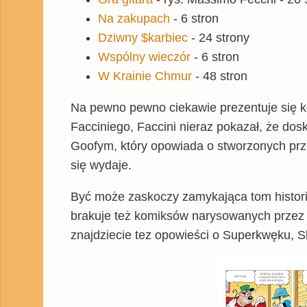
Na zakupach
- 6 stron
Dziwny $karbiec
- 24 strony
Wspólny wieczór
- 6 stron
W Krainie Chmur
- 48 stron
Na pewno pewno ciekawie prezentuje się 
Facciniego, Faccini nieraz pokazał, że do
Goofym, który opowiada o stworzonych przez
się wydaje.
Być może zaskoczy zamykająca tom historia
brakuje też komiksów narysowanych przez Fe
znajdziecie tez opowieści o Superkwęku, S