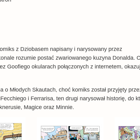
komiks z Dziobasem napisany i narysowany przez
skonale rozumie postać zwariowanego kuzyna Donalda. C
 Goofiego okularach połączonych z internetem, okazuje s
 o Młodych Skautach, choć komiks został przyjęty przez
cchiego i Ferrarisa, ten drugi narysował historię, do 
knerusie, Magice oraz Minnie.