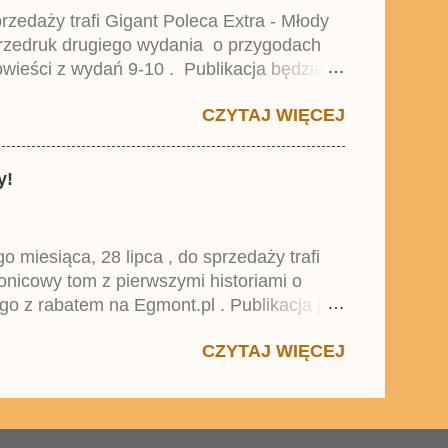
zedaży trafi Gigant Poleca Extra - Młody
przedruk drugiego wydania o przygodach
wieści z wydań 9-10 . Publikacja będzie
0. i 21. Lustiges Taschenbuch Young Comics,
CZYTAJ WIĘCEJ
y!
miesiąca, 28 lipca , do sprzedaży trafi
onicowy tom z pierwszymi historiami o
go z rabatem na Egmont.pl . Publikacja jest
 , który trafił do sprzedaży pod koniec
CZYTAJ WIĘCEJ