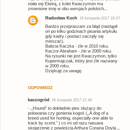
n
stała się Elwirą, z kolei Kwaczymon ma
zmienione imię w obu wersjach polskich...
t
a
Radosław Koch
16 listopada 2017 18:23
r
Bardzo przepraszam za błąd (nastąpił
on po kilku godzinach pisania artykułu
z
gdy kadry i postaci zaczęły się
mieszać).
e
Babcia Kaczka - źle w 2010 roku.
Kaczor Abraham - źle w 2000 roku.
Na rysunki nie jest Kwaczymon, tylko
Kupermajczak, który jest źle nazwany
w 2000 roku.
Dziękuję za uwagę.
ODPOWIEDZ
kaczogród
16 listopada 2017 21:44
- ,,Hound" to dokładnie pies służący do
polowania czy gonienia kogoś (,,A dog of a
breed used for hunting, especially one able to
track by scent." ) co mi od razu nasuwa
skojarzenie z powieścią Arthura Conana Doyla ,,