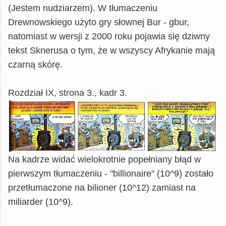
(Jestem nudziarzem). W tłumaczeniu
Drewnowskiego użyto gry słownej Bur - gbur,
natomiast w wersji z 2000 roku pojawia się dziwny
tekst Sknerusa o tym, że w wszyscy Afrykanie mają
czarną skórę.
Rozdział IX, strona 3., kadr 3.
Na kadrze widać wielokrotnie popełniany błąd w
pierwszym tłumaczeniu - "billionaire" (10^9) zostało
przetłumaczone na bilioner (10^12) zamiast na
miliarder (10^9).