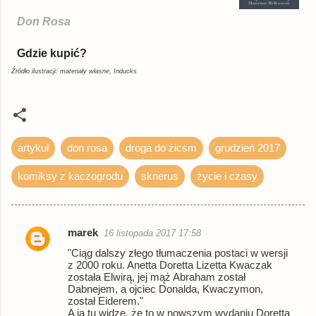
Źródło ilustracji: materiały własne, Inducks
artykuł
don rosa
droga do żicsm
grudzień 2017
komiksy z kaczogrodu
sknerus
życie i czasy
marek
16 listopada 2017 17:58
K
"Ciąg dalszy złego tłumaczenia postaci w wersji
o
z 2000 roku. Anetta Doretta Lizetta Kwaczak
została Elwirą, jej mąż Abraham został
m
Dabnejem, a ojciec Donalda, Kwaczymon,
e
został Eiderem."
A ja tu widzę, że to w nowszym wydaniu Doretta