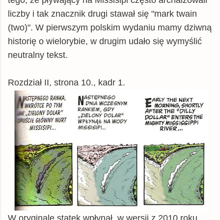
tego, że pływający na Missisipi często archaizowali
liczby i tak znacznik drugi stawał się "mark twain
(two)". W pierwszym polskim wydaniu mamy dziwną
historię o wielorybie, w drugim udało się wymyślić
neutralny tekst.
Rozdział II, strona 10., kadr 1.
W oryginale statek wpłynął, w wersji z 2010 roku