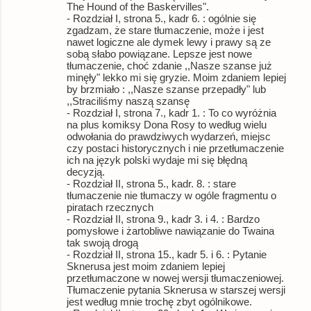
The Hound of the Baskervilles".
- Rozdział I, strona 5., kadr 6. : ogólnie się
zgadzam, że stare tłumaczenie, może i jest
nawet logiczne ale dymek lewy i prawy są ze
sobą słabo powiązane. Lepsze jest nowe
tłumaczenie, choć zdanie ,,Nasze szanse już
minęły" lekko mi się gryzie. Moim zdaniem lepiej
by brzmiało : ,,Nasze szanse przepadły" lub
,,Straciliśmy naszą szansę
- Rozdział I, strona 7., kadr 1. : To co wyróżnia
na plus komiksy Dona Rosy to według wielu
odwołania do prawdziwych wydarzeń, miejsc
czy postaci historycznych i nie przetłumaczenie
ich na język polski wydaje mi się błędną
decyzją.
- Rozdział II, strona 5., kadr. 8. : stare
tłumaczenie nie tłumaczy w ogóle fragmentu o
piratach rzecznych
- Rozdział II, strona 9., kadr 3. i 4. : Bardzo
pomysłowe i żartobliwe nawiązanie do Twaina
tak swoją drogą
- Rozdział II, strona 15., kadr 5. i 6. : Pytanie
Sknerusa jest moim zdaniem lepiej
przetłumaczone w nowej wersji tłumaczeniowej.
Tłumaczenie pytania Sknerusa w starszej wersji
jest według mnie trochę zbyt ogólnikowe.