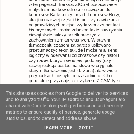
w tenpagerach Barksa. ŻICSM posiada wiele
małych smaczków odnośnie nawiązań do
komiksów Barksa czy innych komiksów Rosy,
aluzji do dalszej części historii czy nawiązania
do prawdziwych miejsc, wydarzeń czy postaci
historycznych i moim zdaniem takie nawiązania
niewątpliwie należy przetłumaczyć z
zachowaniem zmian własnych. W starym
tłumaczeniu czasem za bardzo usiłowano
przetłumaczyć tekst tak, że i może miał sens
logiczny w oderwaniu od obrazków czy historii
czy nawet których sens jest podobny (czy
raczej reakcja postaci na słowa w oryginale i
starym tłumaczeniu jest zbliżona) ale w wielu
przypadkach nie było to uzasadnione. Choć
generalnie przyznaję, że czytałem ŻICSM tylko
w starym tłumaczeniu to o ile się zgadzam w
większości z tym co napisałeś to generalnie
This site uses cookies from Google to deliver its services
komiks w tym tłumaczeniu czytało mi się nieźle,
and to analyze traffic. Your IP address and user-agent are
choć czytałem to nie będąc świadomym tych
shared with Google along with performance and security
błędów, co pokazuję, że pod względem języka
polskiego nie jest tak fatalnie. Gorzej trochę z
metrics to ensure quality of service, generate usage
wiernym odwzorowaniem myśli postaci.
statistics, and to detect and address abuse.
Kaczogród
16 listopada 2017 22:29
LEARN MORE
GOT IT