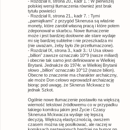
- Rozdział II, strona 20., kadr 1. : W pierwszej
polskiej wersji tłumaczenia również jest brak
tytułu powieści
- Rozdział II, strona 21., kadr 7. : Tymi
,,pamiątkami" z przygód Sknerusa są właśnie
monety, które zarobił własną pracą i które potem
zdeponował w skarbcu. Nowe tłumaczenie
może i jest bardziej dosłowne ale stare wydaje
mi się bardziej subtelne i nie przeszkadza mi
(nie uważam, żeby było źle przetłumaczone).
- Rozdział IX, strona 3., kadr 3.: U Usa słowo
,,billion" zawsze oznaczało 10^9 (nasze miliard)
i obecnie tak samo jest definiowane w Wielkiej
Brytanii. Jednakże do 1974r. w Wielkiej Brytanii
słowo ,,billion" oznaczało 10^12 (nasze bilion).
Obecne to znaczenie ma charakter archaiczny,
ale może Don celowo wprowadził archaizację
biorąc pod uwagę, że Sknerus Mckwacz to
jednak Szkot.
Ogólnie nowe tłumaczenie postawiło na większą
wierność tekstowi źródłowemu co w przypadku
takiego komiksu jakim jest Życie i Czasy
Sknerusa Mckwacza wydaje się lepszą
decyzją. Większą elastycznością, owszem
czasem można się posiłkować, ale raczej w
komiksach nastawionych bardziej na humor np.