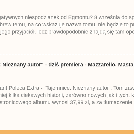
egatywnych niespodzianek od Egmontu? 8 września do spr
brew temu, na co wskazuje nazwa tomu, nie będzie to 
ego przyjaciół, lecz prawdopodobnie znajdą się tam opo
ztowała 37,99 zł. W środku znajdą się historie z tomów 2
mczech parę miesięcy temu.
 Nieznany autor" - dziś premiera - Mazzarello, Mast
gant Poleca Extra - Tajemnice: Nieznany autor . Tom za
ej kilka ciekawych historii, zarówno nowych jak i tych, 
tronicowego albumu wynosi 37,99 zł, a za tłumaczenie
acja jest przedrukiem trzeciego wydania niemieckiego L
ce pominięto dwa wcześniejsze tomy.