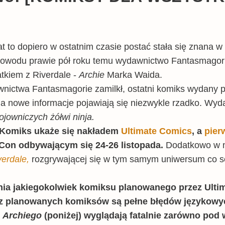
 to dopiero w ostatnim czasie postać stała się znana w 
powodu prawie pół roku temu wydawnictwo Fantasmagorie
atkiem z Riverdale -
Archie
Marka Waida.
wnictwa Fantasmagorie zamilkł, ostatni komiks wydany 
a nowe informacje pojawiają się niezwykle rzadko. Wyd
jowniczych żółwi ninja.
Komiks ukaże się nakładem
Ultimate Comics
, a
pier
Con odbywającym się 24-26 listopada.
Dodatkowo w na
verdale,
rozgrywającej się w tym samym uniwersum co se
a jakiegokolwiek komiksu planowanego przez Ulti
 z planowanych komiksów są pełne błędów językowy
u
Archiego
(poniżej) wyglądają fatalnie zarówno pod