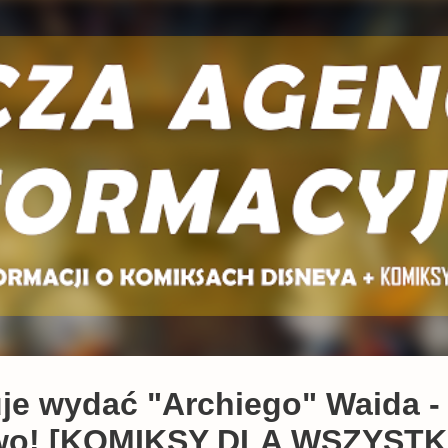
Przejdź do głównej zawartości
je wydać "Archiego" Waida - 
ictwo! [KOMIKSY DLA WSZYSTK