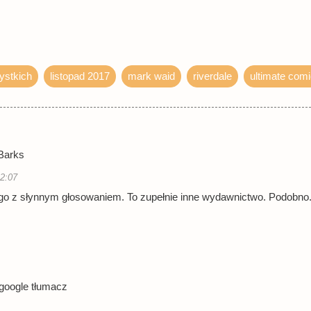
ystkich
listopad 2017
mark waid
riverdale
ultimate com
 Barks
12:07
go z słynnym głosowaniem. To zupełnie inne wydawnictwo. Podobno
 google tłumacz