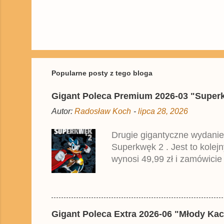
P
r
z
e
ś
Popularne posty z tego bloga
l
i
Gigant Poleca Premium 2026-03 "Superkwę
j
k
Autor:
Radosław Koch
-
lipca 28, 2026
o
m
e
Drugie gigantyczne wydanie
n
Superkwęk 2 . Jest to kolej
t
a
wynosi 49,99 zł i zamówicie
r
przedrukiem drugiego tomu n
z
2025 roku.
Gigant Poleca Extra 2026-06 "Młody Kac