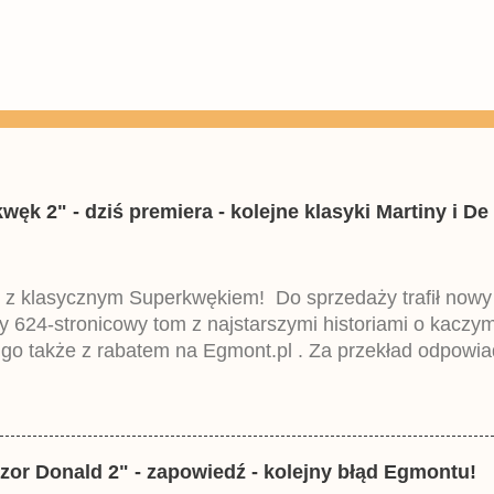
k 2" - dziś premiera - kolejne klasyki Martiny i De 
 z klasycznym Superkwękiem! Do sprzedaży trafił now
ny 624-stronicowy tom z najstarszymi historiami o kacz
 go także z rabatem na Egmont.pl . Za przekład odpowia
iemieckiego Lustiges Taschenbuch Phantomias Collection
zor Donald 2" - zapowiedź - kolejny błąd Egmontu!