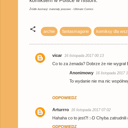
komiksem w Polsce w historii.
Źródło ilustracji: materiały prasowe - Ultimate Comics
archie
fantasmagorie
komiksy dla wsz
vicar
16 listopada 2017 00:13
K
Co to za żenada? Dobrze że nie wygrał
o
Anonimowy
16 listopada 2017 
m
To wydanie nie ma nic wspólne
e
n
ODPOWIEDZ
t
a
Arturrro
16 listopada 2017 07:02
r
Hahaha co to jest?! :-D Chyba zatrudnili
z
ODPOWIEDZ