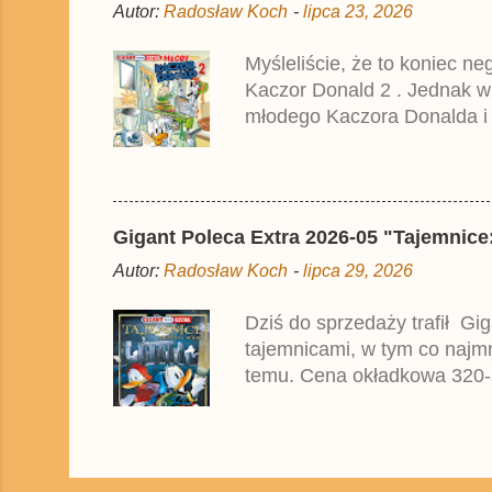
Autor:
Radosław Koch
-
lipca 23, 2026
Myśleliście, że to koniec n
Kaczor Donald 2 . Jednak w
młodego Kaczora Donalda i j
liczyła ok. 360 stron i kos
które zostały wydane w Nie
Gigant Poleca Extra 2026-05 "Tajemnice:
Autor:
Radosław Koch
-
lipca 29, 2026
Dziś do sprzedaży trafił Gi
tajemnicami, w tym co najmni
temu. Cena okładkowa 320-s
m.in. na Egmont.pl . Publik
nieznanych powodów w Pols