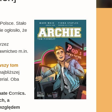
Polsce. Stało
 ogłosiło, że
przez
awnictwo m.in.
wszy tom
jbliższej
rial. Oba
mate C
om
ics.
ch, a
 względem