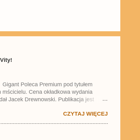
Vity!
y Gigant Poleca Premium pod tytułem
ym mścicielu. Cena okładkowa wydania
dał Jacek Drewnowski. Publikacja jest
 , który trafił do sprzedaży pod koniec
CZYTAJ WIĘCEJ