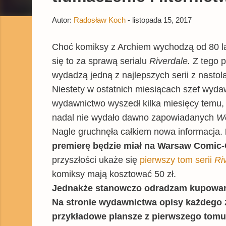
Autor:
Radosław Koch
-
listopada 15, 2017
Choć komiksy z Archiem wychodzą od 80 lat
się to za sprawą serialu
Riverdale.
Z tego 
wydadzą jedną z najlepszych serii z nastol
Niestety w ostatnich miesiącach szef wyda
wydawnictwo wyszedł kilka miesięcy temu, 
nadal nie wydało dawno zapowiadanych
Wo
Nagle gruchnęła całkiem nowa informacja.
premierę będzie miał na Warsaw Comic-
przyszłości ukaże się
pierwszy tom serii
Ri
komiksy mają kosztować 50 zł.
Jednakże stanowczo odradzam kupowani
Na stronie wydawnictwa opisy każdego
przykładowe plansze z pierwszego tom