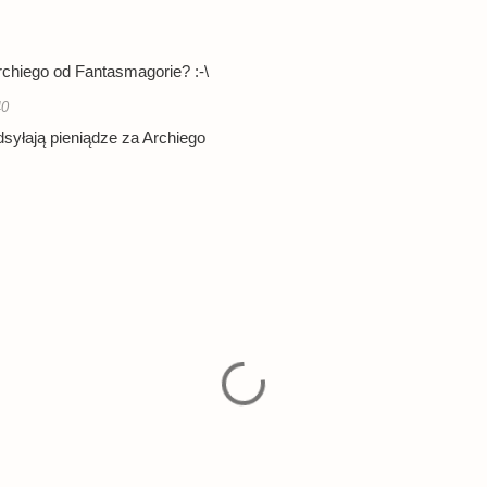
Archiego od Fantasmagorie? :-\
40
dsyłają pieniądze za Archiego