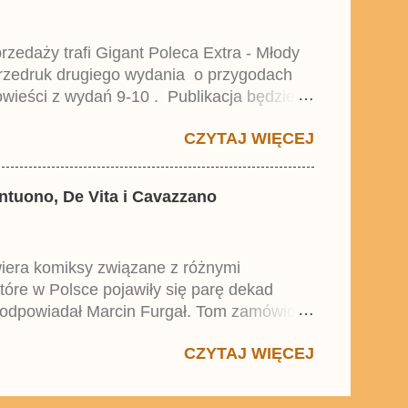
zedaży trafi Gigant Poleca Extra - Młody
przedruk drugiego wydania o przygodach
wieści z wydań 9-10 . Publikacja będzie
0. i 21. Lustiges Taschenbuch Young Comics,
CZYTAJ WIĘCEJ
antuono, De Vita i Cavazzano
wiera komiksy związane z różnymi
które w Polsce pojawiły się parę dekad
 odpowiadał Marcin Furgał. Tom zamówicie
ustiges Taschenbuch Mystery . Z
CZYTAJ WIĘCEJ