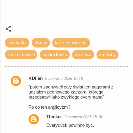
carl barks
disney
kacze opowieści
kaczor donald
mądra kurka
rocznica
urodziny
KDFan
9 czerwca 2026 12:15
K
"potem zachwycił cały świat ten-pagerami z
o
udziałem pechowego kaczora, którego
przedstawił jako zwykłego everymana"
m
e
Po co ten anglicyzm?
n
Thinker
9 czerwca 2026 15:16
t
Everyduck powinno być.
a