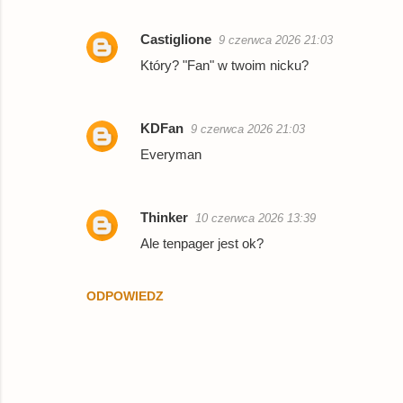
r
Castiglione
9 czerwca 2026 21:03
z
Który? "Fan" w twoim nicku?
e
KDFan
9 czerwca 2026 21:03
Everyman
Thinker
10 czerwca 2026 13:39
Ale tenpager jest ok?
ODPOWIEDZ