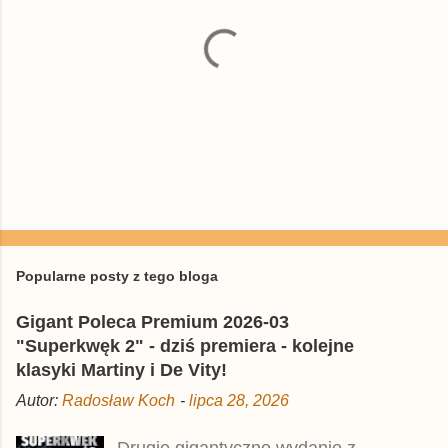
P
r
z
e
Popularne posty z tego bloga
ś
l
Gigant Poleca Premium 2026-03
i
j
"Superkwęk 2" - dziś premiera - kolejne
k
klasyki Martiny i De Vity!
o
m
Autor:
Radosław Koch
-
lipca 28, 2026
e
n
t
Drugie gigantyczne wydanie z