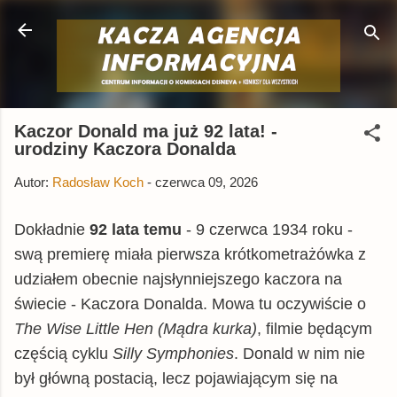
Przejdź do głównej zawartości
Kaczor Donald ma już 92 lata! -
urodziny Kaczora Donalda
Autor:
Radosław Koch
-
czerwca 09, 2026
Dokładnie
92 lata temu
- 9 czerwca 1934 roku -
swą premierę miała pierwsza krótkometrażówka z
udziałem obecnie najsłynniejszego kaczora na
świecie - Kaczora Donalda. Mowa tu oczywiście o
The Wise Little Hen (Mądra kurka)
, filmie
będącym
częścią cyklu
Silly Symphonies
. Donald w nim nie
był główną postacią, lecz pojawiającym się na