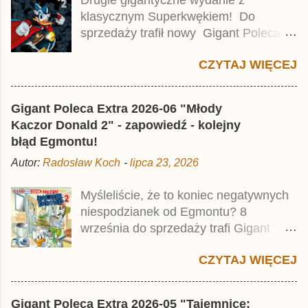
a
klasycznym Superkwękiem! Do
r
z
sprzedaży trafił nowy Gigant Poleca
Premium pod tytułem Superkwęk 2 .
CZYTAJ WIĘCEJ
Jest to kolejny 624-stronicowy tom z
najstarszymi historiami o kaczym
mścicielu. Cena okładkowa wydania
Gigant Poleca Extra 2026-06 "Młody
wynosi 49,99 zł i zamówicie go także z
Kaczor Donald 2" - zapowiedź - kolejny
rabatem na Egmont.pl . Za przekład
błąd Egmontu!
odpowiadał Jacek Drewnowski.
Autor:
Radosław Koch
-
lipca 23, 2026
Publikacja jest przedrukiem drugiego
tomu niemieckiego Lustiges
Myśleliście, że to koniec negatywnych
Taschenbuch Phantomias Collection ,
niespodzianek od Egmontu? 8
który trafił do sprzedaży pod koniec
września do sprzedaży trafi Gigant
2025 roku.
Poleca Extra - Młody Kaczor Donald 2 .
CZYTAJ WIĘCEJ
Jednak wbrew temu, na co wskazuje
nazwa tomu, nie będzie to przedruk
drugiego wydania o przygodach
Gigant Poleca Extra 2026-05 "Tajemnice: