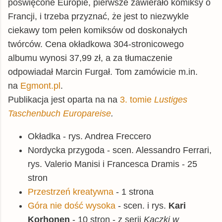
poświęcone Europie, pierwsze zawierało komiksy o
Francji, i trzeba przyznać, że jest to niezwykle
ciekawy tom pełen komiksów od doskonałych
twórców. Cena okładkowa 304-stronicowego
albumu wynosi 37,99 zł, a za tłumaczenie
odpowiadał Marcin Furgał. Tom zamówicie m.in.
na
Egmont.pl
.
Publikacja jest oparta na na
3. tomie
Lustiges
Taschenbuch Europareise
.
Okładka - rys. Andrea Freccero
Nordycka przygoda - scen. Alessandro Ferrari,
rys. Valerio Manisi i Francesca Dramis - 25
stron
Przestrzeń kreatywna
- 1 strona
Góra nie dość wysoka
- scen. i rys.
Kari
Korhonen
- 10 stron - z serii
Kaczki w