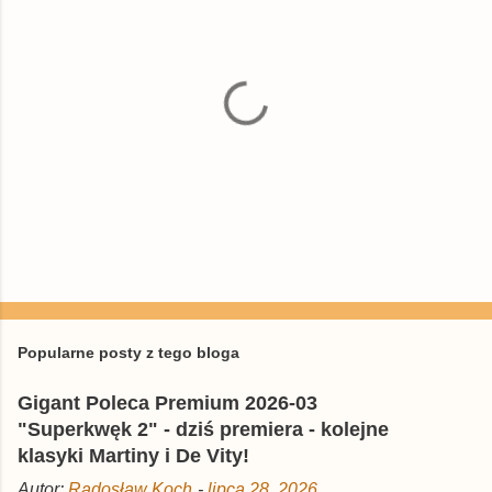
P
r
z
e
Popularne posty z tego bloga
ś
l
Gigant Poleca Premium 2026-03
i
j
"Superkwęk 2" - dziś premiera - kolejne
k
klasyki Martiny i De Vity!
o
m
Autor:
Radosław Koch
-
lipca 28, 2026