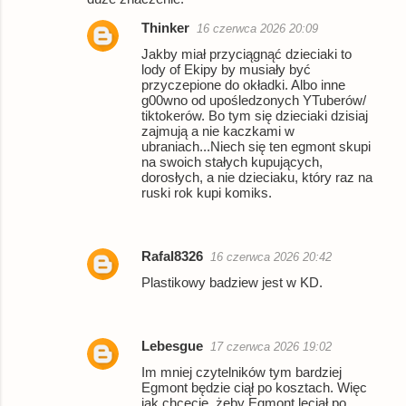
Thinker
16 czerwca 2026 20:09
Jakby miał przyciągnąć dzieciaki to
lody of Ekipy by musiały być
przyczepione do okładki. Albo inne
g00wno od upośledzonych YTuberów/
tiktokerów. Bo tym się dzieciaki dzisiaj
zajmują a nie kaczkami w
ubraniach...Niech się ten egmont skupi
na swoich stałych kupujących,
dorosłych, a nie dzieciaku, który raz na
ruski rok kupi komiks.
Rafal8326
16 czerwca 2026 20:42
Plastikowy badziew jest w KD.
Lebesgue
17 czerwca 2026 19:02
Im mniej czytelników tym bardziej
Egmont będzie ciął po kosztach. Więc
jak chcecie, żeby Egmont leciał po