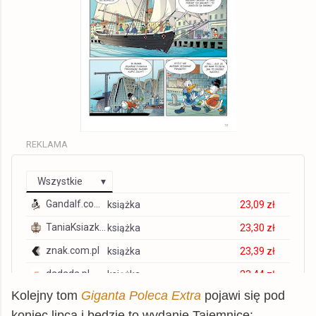
REKLAMA
Wszystkie
Gandalf.com.pl
książka
23,09 zł
TaniaKsiazka.pl
książka
23,30 zł
znak.com.pl
książka
23,39 zł
dadada.pl
książka
23,44 zł
Kolejny tom
Giganta Poleca Extra
pojawi się pod
Matras.pl
książka
23,90 zł
koniec lipca i będzie to wydanie Tajemnice: