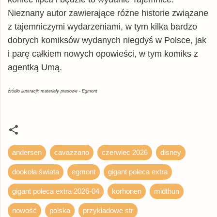
Allegro
książka
23,99 zł
Nieznany autor zawierające różne historie związane
tantis.pl
książka
24,39 zł
z tajemniczymi wydarzeniami, w tym kilka bardzo
swiatksiazki.pl
książka
25,64 zł
dobrych komiksów wydanych niegdyś w Polsce, jak
czytam.pl
książka
26,12 zł
i parę całkiem nowych opowieści, w tym komiks z
agentką Umą.
matfel.pl
książka
26,29 zł
inbook.pl
książka
26,34 zł
źródło ilustracji: materiały prasowe - Egmont
gildia.pl
książka
26,59 zł
chodnikliteracki.pl
książka
26,89 zł
booktime.pl
książka
28,72 zł
Woblink.com
książka
32,29 zł
andersen
cavazzano
czerwiec 2026
disney
Empik
książka
37,99 zł
dookoła świata
egmont
gigant poleca extra
© BUY.BOX
gigant poleca extra 2026-04
korhonen
midthun
nowość
polska
przykładowe str