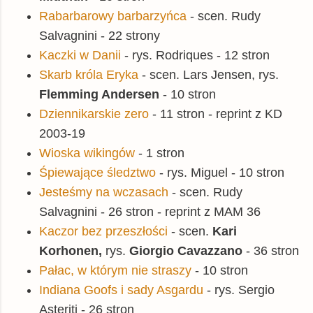
Rabarbarowy barbarzyńca
- scen. Rudy
Salvagnini - 22 strony
Kaczki w Danii
- rys. Rodriques - 12 stron
Skarb króla Eryka
- scen. Lars Jensen, rys.
Flemming Andersen
- 10 stron
Dziennikarskie zero
- 11 stron - reprint z KD
2003-19
Wioska wikingów
- 1 stron
Śpiewające śledztwo
- rys. Miguel - 10 stron
Jesteśmy na wczasach
- scen. Rudy
Salvagnini - 26 stron - reprint z MAM 36
Kaczor bez przeszłości
- scen.
Kari
Korhonen,
rys.
Giorgio Cavazzano
- 36 stron
Pałac, w którym nie straszy
- 10 stron
Indiana Goofs i sady Asgardu
- rys. Sergio
Asteriti - 26 stron