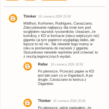
Thinker
16 czerwca 2026 15:50
K
Midthun, Korhonen, Rodrigues, Cavazzano.
o
Zdecydowanie najlepszy dla mnie tom pod
względem nazwisk rysowników. Uważam, że
m
komiksy z KD w formacie (nieco większym niż)
e
giganta i ja tym papierze wyglądają słabo, ale
lepsze to niż nic. Tak niewiele tego mamy w
n
roku w porównaniu do nazwisk z giganta.
Stosunkowo niewiele reprintów jeśli zrównać to
t
z resztą tegorocznych wydań.
a
Rafax
16 czerwca 2026 18:52
r
Po pierwsze. Przecież papier w KD
z
jest taki sam co w Gigantach. A po
drugie. Cavazzano to twórca z
e
Gigantów.
Thinker
16 czerwca 2026 20:06
Po pierwsze, gdzie napisałem, że