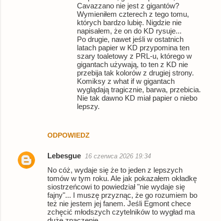
Cavazzano nie jest z gigantów?
Wymieniłem czterech z tego tomu,
których bardzo lubię. Nigdzie nie
napisałem, że on do KD rysuje...
Po drugie, nawet jeśli w ostatnich
latach papier w KD przypomina ten
szary toaletowy z PRL-u, którego w
gigantach używają, to ten z KD nie
przebija tak kolorów z drugiej strony.
Komiksy z what if w gigantach
wyglądają tragicznie, barwa, przebicia.
Nie tak dawno KD miał papier o niebo
lepszy.
ODPOWIEDZ
Lebesgue
16 czerwca 2026 19:34
No cóż, wydaje się że to jeden z lepszych
tomów w tym roku. Ale jak pokazałem okładkę
siostrzeńcowi to powiedział "nie wydaje się
fajny"... I muszę przyznąc, że go rozumiem bo
też nie jestem jej fanem. Jeśli Egmont chece
zchęcić młodszych czytelników to wygład ma
duże znaczenie.