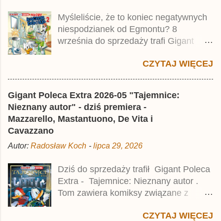
tomu niemieckiego Lustiges
Myśleliście, że to koniec negatywnych
Taschenbuch Phantomias Collection ,
niespodzianek od Egmontu? 8
który trafił do sprzedaży pod koniec
września do sprzedaży trafi Gigant
2025 roku.
Poleca Extra - Młody Kaczor Donald 2 .
CZYTAJ WIĘCEJ
Jednak wbrew temu, na co wskazuje
nazwa tomu, nie będzie to przedruk
drugiego wydania o przygodach
Gigant Poleca Extra 2026-05 "Tajemnice:
młodego Kaczora Donalda i jego
Nieznany autor" - dziś premiera -
przyjaciół, lecz prawdopodobnie znajdą
Mazzarello, Mastantuono, De Vita i
się tam opowieści z wydań 9-10 .
Cavazzano
Publikacja będzie liczyła ok. 360 stron i
Autor:
Radosław Koch
-
lipca 29, 2026
kosztowała 37,99 zł. W środku znajdą
się historie z tomów 20. i 21. Lustiges
Dziś do sprzedaży trafił Gigant Poleca
Taschenbuch Young Comics, które
Extra - Tajemnice: Nieznany autor .
zostały wydane w Niemczech parę
Tom zawiera komiksy związane z
miesięcy temu.
różnymi tajemnicami, w tym co
CZYTAJ WIĘCEJ
najmniej kilka ciekawych historii,