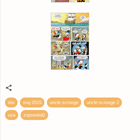
idw
maj 2015
uncle scrooge
uncle scrooge 2
usa
zapowiedź
K
o