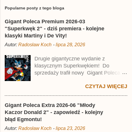
Popularne posty z tego bloga
Gigant Poleca Premium 2026-03
"Superkwęk 2" - dziś premiera - kolejne
klasyki Martiny i De Vity!
Autor:
Radosław Koch
-
lipca 28, 2026
Drugie gigantyczne wydanie z
klasycznym Superkwękiem! Do
sprzedaży trafił nowy Gigant Poleca
Premium pod tytułem Superkwęk 2 .
CZYTAJ WIĘCEJ
Jest to kolejny 624-stronicowy tom z
najstarszymi historiami o kaczym
mścicielu. Cena okładkowa wydania
Gigant Poleca Extra 2026-06 "Młody
wynosi 49,99 zł i zamówicie go także z
Kaczor Donald 2" - zapowiedź - kolejny
rabatem na Egmont.pl . Za przekład
błąd Egmontu!
odpowiadał Jacek Drewnowski.
Autor:
Radosław Koch
-
lipca 23, 2026
Publikacja jest przedrukiem drugiego