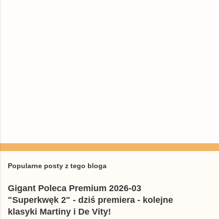
P
r
z
e
Popularne posty z tego bloga
ś
l
Gigant Poleca Premium 2026-03
i
j
"Superkwęk 2" - dziś premiera - kolejne
k
klasyki Martiny i De Vity!
o