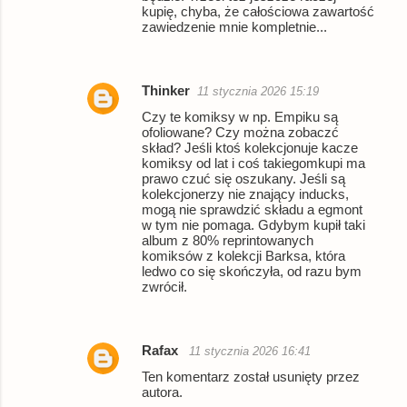
kupię, chyba, że całościowa zawartość
zawiedzenie mnie kompletnie...
Thinker
11 stycznia 2026 15:19
Czy te komiksy w np. Empiku są
ofoliowane? Czy można zobaczć
skład? Jeśli ktoś kolekcjonuje kacze
komiksy od lat i coś takiegomkupi ma
prawo czuć się oszukany. Jeśli są
kolekcjonerzy nie znający inducks,
mogą nie sprawdzić składu a egmont
w tym nie pomaga. Gdybym kupił taki
album z 80% reprintowanych
komiksów z kolekcji Barksa, która
ledwo co się skończyła, od razu bym
zwrócił.
Rafax
11 stycznia 2026 16:41
Ten komentarz został usunięty przez
autora.