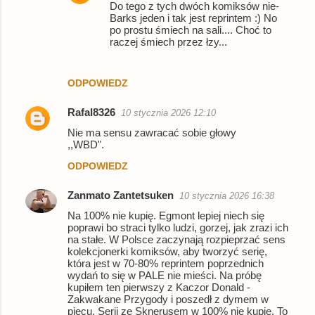
Do tego z tych dwóch komiksów nie-
Barks jeden i tak jest reprintem :) No
po prostu śmiech na sali.... Choć to
raczej śmiech przez łzy...
ODPOWIEDZ
Rafal8326
10 stycznia 2026 12:10
Nie ma sensu zawracać sobie głowy
,,WBD".
ODPOWIEDZ
Zanmato Zantetsuken
10 stycznia 2026 16:38
Na 100% nie kupię. Egmont lepiej niech się
poprawi bo straci tylko ludzi, gorzej, jak zrazi ich
na stałe. W Polsce zaczynają rozpieprzać sens
kolekcjonerki komiksów, aby tworzyć serię,
która jest w 70-80% reprintem poprzednich
wydań to się w PALE nie mieści. Na próbę
kupiłem ten pierwszy z Kaczor Donald -
Zakwakane Przygody i poszedł z dymem w
piecu. Serii ze Sknerusem w 100% nie kupię. To