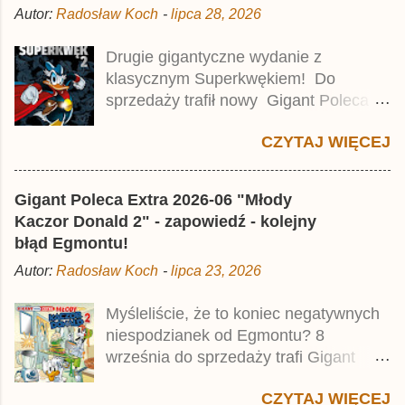
m
Autor:
Radosław Koch
-
lipca 28, 2026
e
n
t
Drugie gigantyczne wydanie z
a
klasycznym Superkwękiem! Do
r
z
sprzedaży trafił nowy Gigant Poleca
Premium pod tytułem Superkwęk 2 .
CZYTAJ WIĘCEJ
Jest to kolejny 624-stronicowy tom z
najstarszymi historiami o kaczym
mścicielu. Cena okładkowa wydania
Gigant Poleca Extra 2026-06 "Młody
wynosi 49,99 zł i zamówicie go także z
Kaczor Donald 2" - zapowiedź - kolejny
rabatem na Egmont.pl . Za przekład
błąd Egmontu!
odpowiadał Jacek Drewnowski.
Autor:
Radosław Koch
-
lipca 23, 2026
Publikacja jest przedrukiem drugiego
tomu niemieckiego Lustiges
Myśleliście, że to koniec negatywnych
Taschenbuch Phantomias Collection ,
niespodzianek od Egmontu? 8
który trafił do sprzedaży pod koniec
września do sprzedaży trafi Gigant
2025 roku.
Poleca Extra - Młody Kaczor Donald 2 .
CZYTAJ WIĘCEJ
Jednak wbrew temu, na co wskazuje