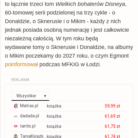
to łącznie trzeci tom
Wielkich bohaterów Disneya
,
60-tomowej serii podzielonej na trzy cykle - o
Donaldzie, o Sknerusie i o Mikim - każdy z nich
jednak posiada osobną numerację i jest całkowicie
niezależną całością. W tym roku będą
wydawane tomy o Sknerusie i Donaldzie, na albumy
o Mikim poczekamy do 2027 roku, o czym Egmont
poinformował
podczas MFKIG w Łodzi.
REKLAMA
Wszystkie
Matras.pl
książka
59,99 zł
dadada.pl
książka
61,69 zł
tantis.pl
książka
61,73 zł
TaniaKsiazka.pl
książka
61,74 zł