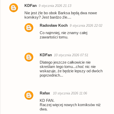
e
KDFan
9 stycznia 2026 21:13
n
Nie jest źle bo obok Barksa będą dwa nowe
komiksy? Jest bardzo źle....
t
a
Radosław Koch
9 stycznia 2026 22:02
r
Co najmniej, nie znamy całej
zawartości tomu.
z
e
KDFan
10 stycznia 2026 07:51
Dlatego jeszcze całkowicie nie
skreślam tego tomu...choć nic nie
wskazuje, że będzie lepszy od dwóch
poprzednich...
Rafax
10 stycznia 2026 11:06
KD FAN.
Raczej więcej nowych komiksów niż
dwa.