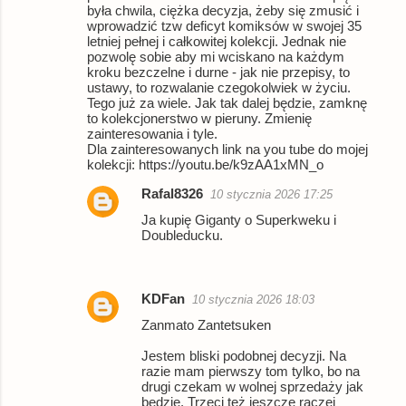
była chwila, ciężka decyzja, żeby się zmusić i
wprowadzić tzw deficyt komiksów w swojej 35
letniej pełnej i całkowitej kolekcji. Jednak nie
pozwolę sobie aby mi wciskano na każdym
kroku bezczelne i durne - jak nie przepisy, to
ustawy, to rozwalanie czegokolwiek w życiu.
Tego już za wiele. Jak tak dalej będzie, zamknę
to kolekcjonerstwo w pieruny. Zmienię
zainteresowania i tyle.
Dla zainteresowanych link na you tube do mojej
kolekcji: https://youtu.be/k9zAA1xMN_o
Rafal8326
10 stycznia 2026 17:25
Ja kupię Giganty o Superkweku i
Doubleducku.
KDFan
10 stycznia 2026 18:03
Zanmato Zantetsuken
Jestem bliski podobnej decyzji. Na
razie mam pierwszy tom tylko, bo na
drugi czekam w wolnej sprzedaży jak
będzie. Trzeci też jeszcze raczej