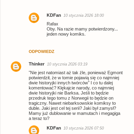
KDFan
10 stycznia 2026 18:00
Rafax
Oby. Na razie mamy potwierdzony...
jeden nowy komiks.
ODPOWIEDZ
Thinker
10 stycznia 2026 03:19
"Nie jest natomiast aż tak źle, ponieważ Egmont
potwierdził, że w tomie pojawią się co najmniej
dwie historyjki innych twórców" I co tu dalej
komentować? Klękajcie narody, co najmniej
dwie historyjki nie Barksa. Jeśli to będzie
przedruk tego tomu z Norwegii to będzie on
tragiczny. Nawet niebarksowskie komiksy to
duble. Jaki jest cel tej serii? Jaki był zamysł?
Mamy już dublowanie w mamutach i megagiga
a teraz to?
KDFan
10 stycznia 2026 07:50