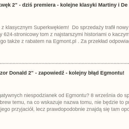
k 2" - dziś premiera - kolejne klasyki Martiny i De 
 z klasycznym Superkwękiem! Do sprzedaży trafił now
ny 624-stronicowy tom z najstarszymi historiami o kacz
 go także z rabatem na Egmont.pl . Za przekład odpowia
iemieckiego Lustiges Taschenbuch Phantomias Collection
zor Donald 2" - zapowiedź - kolejny błąd Egmontu!
egatywnych niespodzianek od Egmontu? 8 września do spr
brew temu, na co wskazuje nazwa tomu, nie będzie to 
ego przyjaciół, lecz prawdopodobnie znajdą się tam opo
ztowała 37,99 zł. W środku znajdą się historie z tomów 2
mczech parę miesięcy temu.