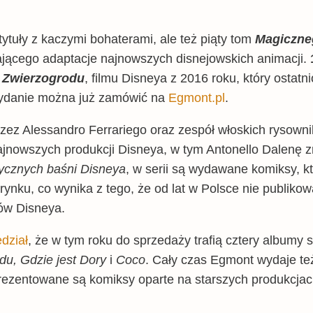
tytuły z kaczymi bohaterami, ale też piąty tom
Magiczne
rającego adaptacje najnowszych disnejowskich animacji.
a
Zwierzogrodu
, filmu Disneya z 2016 roku, który ostatni
 Wydanie można już zamówić na
Egmont.pl
.
rzez Alessandro Ferrariego oraz zespół włoskich rysown
najnowszych produkcji Disneya, w tym Antonello Dalenę 
ycznych baśni Disneya
, w serii są wydawane komiksy, k
 rynku, co wynika z tego, że od lat w Polsce nie publiko
mów Disneya.
dział
, że w tym roku do sprzedaży trafią cztery albumy se
du, Gdzie jest Dory
i
Coco
. Cały czas Egmont wydaje te
prezentowane są komiksy oparte na starszych produkcjac