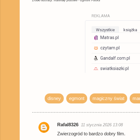
Źródło ilustracji: materiały prasowe - Egmont Polska
REKLAMA
Wszystkie
Książka
Matras.pl
czytam.pl
Gandalf.com.pl
swiatksiazki.pl
Allegro
TaniaKsiazka.pl
disney
egmont
magiczny świat
mar
gildia.pl
chodnikliteracki.pl
znak.com.pl
Rafal8326
11 stycznia 2026 13:08
K
matfel.pl
Zwierzogród to bardzo dobry film.
o