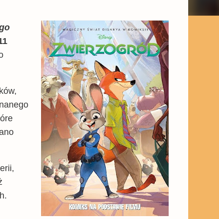
go
11
o
ików,
znanego
tóre
wano
rii,
ż
h.