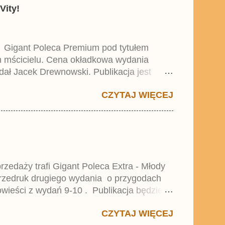
Vity!
y Gigant Poleca Premium pod tytułem
ym mścicielu. Cena okładkowa wydania
dał Jacek Drewnowski. Publikacja jest
 , który trafił do sprzedaży pod koniec
CZYTAJ WIĘCEJ
zedaży trafi Gigant Poleca Extra - Młody
przedruk drugiego wydania o przygodach
wieści z wydań 9-10 . Publikacja będzie
0. i 21. Lustiges Taschenbuch Young Comics,
CZYTAJ WIĘCEJ