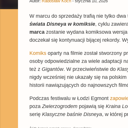
Autor:
Radosław Koch
-
stycznia 10, 2026
W marcu do sprzedaży trafią nie tylko dwa 
świata Disneya w komiksie
, cyklu zawie
marca
zostanie wydana komiksowa wersj
doczekał się kontynuacji bijącej rekordy.
Komiks
oparty na filmie został stworzony p
osoby odpowiedzialne za wiele adaptacji 
też z
Gigantów
. W przeciwieństwie do
Klas
nigdy wcześniej nie ukazały się na polskim
historii nawiązujących do najnowszych fil
Podczas festiwalu w Łodzi Egmont
zapowie
poza
Zwierzogrodem
pojawią się
Kraina Lo
serię
Klasyczne baśnie Disneya
, w której 