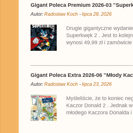
i
Gigant Poleca Premium 2026-03 "Superkwę
j
k
Autor:
Radosław Koch
-
lipca 28, 2026
o
m
e
Drugie gigantyczne wydanie
n
Superkwęk 2 . Jest to kolej
t
a
wynosi 49,99 zł i zamówicie
r
przedrukiem drugiego tomu n
z
2025 roku.
Gigant Poleca Extra 2026-06 "Młody Kac
Autor:
Radosław Koch
-
lipca 23, 2026
Myśleliście, że to koniec n
Kaczor Donald 2 . Jednak w
młodego Kaczora Donalda i j
liczyła ok. 360 stron i kos
które zostały wydane w Nie