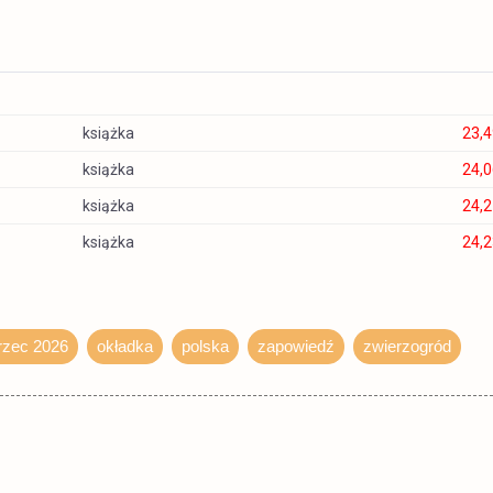
książka
23,4
książka
24,0
książka
24,2
książka
24,2
książka
24,2
książka
24,3
zec 2026
okładka
polska
zapowiedź
zwierzogród
książka
24,4
książka
25,4
książka
25,9
książka
26,7