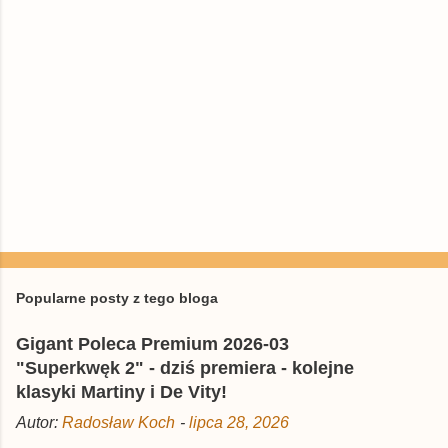
P
r
z
e
Popularne posty z tego bloga
ś
l
Gigant Poleca Premium 2026-03
i
j
"Superkwęk 2" - dziś premiera - kolejne
k
klasyki Martiny i De Vity!
o
m
Autor:
Radosław Koch
-
lipca 28, 2026
e