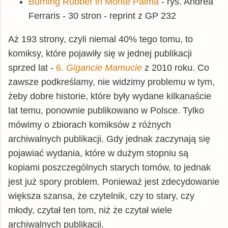
Burning Rubber in Monte Palma
- rys. Andrea
Ferraris - 30 stron - reprint z GP 232
Aż 193 strony, czyli niemal 40% tego tomu, to
komiksy, które pojawiły się w jednej publikacji
sprzed lat -
6.
Gigancie Mamucie
z 2010 roku. Co
zawsze podkreślamy, nie widzimy problemu w tym,
żeby dobre historie, które były wydane kilkanaście
lat temu, ponownie publikowano w Polsce. Tylko
mówimy o zbiorach komiksów z różnych
archiwalnych publikacji. Gdy jednak zaczynają się
pojawiać wydania, które w dużym stopniu są
kopiami poszczególnych starych tomów, to jednak
jest już spory problem. Ponieważ jest zdecydowanie
większa szansa, że czytelnik, czy to stary, czy
młody, czytał ten tom, niż że czytał wiele
archiwalnych publikacji.