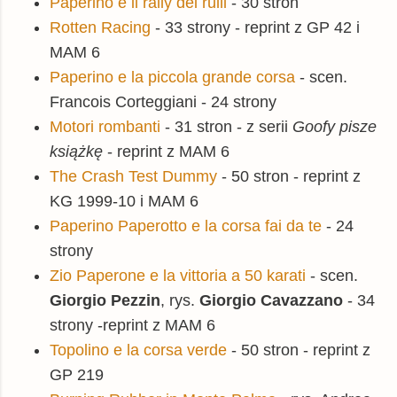
Paperino e il rally dei rulli
- 30 stron
Rotten Racing
- 33 strony - reprint z GP 42 i
MAM 6
Paperino e la piccola grande corsa
- scen.
Francois Corteggiani - 24 strony
Motori rombanti
- 31 stron - z serii
Goofy pisze
książkę
- reprint z MAM 6
The Crash Test Dummy
- 50 stron - reprint z
KG 1999-10 i MAM 6
Paperino Paperotto e la corsa fai da te
- 24
strony
Zio Paperone e la vittoria a 50 karati
- scen.
Giorgio Pezzin
, rys.
Giorgio Cavazzano
- 34
strony -reprint z MAM 6
Topolino e la corsa verde
- 50 stron - reprint z
GP 219