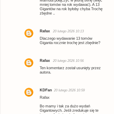
Mamuta połączyć w jedną serię (więc
mniej tomów na rok wydawać). A 13
a
Gigantów na rok byłoby chyba Trochę
r
zbędne ..
z
e
Rafax
20 lutego 2026 10:13
Dlaczego wydawanie 13 tomów
Giganta rocznie trochę jest zbędnie?
Rafax
20 lutego 2026 10:56
Ten komentarz został usunięty przez
autora.
KDFan
20 lutego 2026 10:59
Rafax
Bo mamy i tak za dużo wydań
Gigantowych. Jeśli zredukuje się te