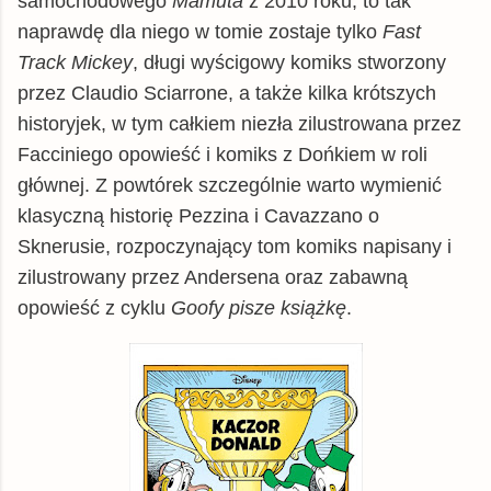
samochodowego
Mamuta
z 2010 roku, to tak
naprawdę dla niego w tomie zostaje tylko
Fast
Track Mickey
, długi wyścigowy komiks stworzony
przez Claudio Sciarrone, a także kilka krótszych
historyjek, w tym całkiem niezła zilustrowana przez
Facciniego opowieść i komiks z Dońkiem w roli
głównej. Z powtórek szczególnie warto wymienić
klasyczną historię Pezzina i Cavazzano o
Sknerusie, rozpoczynający tom komiks napisany i
zilustrowany przez Andersena oraz zabawną
opowieść z cyklu
Goofy pisze książkę
.