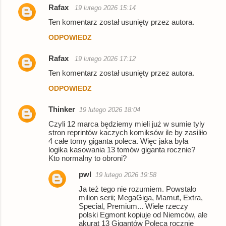
Rafax
19 lutego 2026 15:14
Ten komentarz został usunięty przez autora.
ODPOWIEDZ
Rafax
19 lutego 2026 17:12
Ten komentarz został usunięty przez autora.
ODPOWIEDZ
Thinker
19 lutego 2026 18:04
Czyli 12 marca będziemy mieli już w sumie tyly
stron reprintów kaczych komiksów ile by zasiliło
4 całe tomy giganta poleca. Więc jaka była
logika kasowania 13 tomów giganta rocznie?
Kto normalny to obroni?
pwl
19 lutego 2026 19:58
Ja też tego nie rozumiem. Powstało
milion serii; MegaGiga, Mamut, Extra,
Special, Premium... Wiele rzeczy
polski Egmont kopiuje od Niemców, ale
akurat 13 Gigantów Poleca rocznie