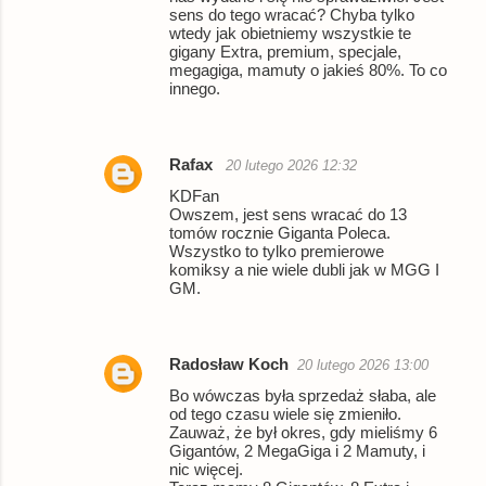
sens do tego wracać? Chyba tylko
wtedy jak obietniemy wszystkie te
gigany Extra, premium, specjale,
megagiga, mamuty o jakieś 80%. To co
innego.
Rafax
20 lutego 2026 12:32
KDFan
Owszem, jest sens wracać do 13
tomów rocznie Giganta Poleca.
Wszystko to tylko premierowe
komiksy a nie wiele dubli jak w MGG I
GM.
Radosław Koch
20 lutego 2026 13:00
Bo wówczas była sprzedaż słaba, ale
od tego czasu wiele się zmieniło.
Zauważ, że był okres, gdy mieliśmy 6
Gigantów, 2 MegaGiga i 2 Mamuty, i
nic więcej.