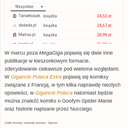
Wszystkie
TaniaKsiazka.pl
książka
24,52 zł
dadada.pl
książka
24,67 zł
Matras.pl
książka
24,99 zł
tantis.pl
książka
26,98 zł
W marcu poza
MegaGiga
pojawią się dwie inne
swiatksiazki.pl
książka
26,99 zł
publikacje w kieszonkowym formacie,
chodnikliteracki.pl
książka
26,99 zł
zdecydowanie ciekawsze pod wieloma względami.
Allegro
książka
27,34 zł
W
Gigancie Poleca Extra
pojawią się komiksy
czytam.pl
książka
27,50 zł
związane z Francją, w tym kilka naprawdę niezłych
znak.com.pl
książka
27,51 zł
opowieści, w
Gigancie Poleca
natomiast będzie
można znaleźć komiks o Goofym-Spider-Manie
matfel.pl
książka
27,60 zł
oraz historie napisane przez Nucciego.
inbook.pl
książka
27,74 zł
gildia.pl
książka
27,99 zł
źródło ilustracji: materiały prasowe - Egmont