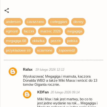
booktime.pl
książka
30,22 zł
Woblink.com
książka
33,99 zł
Empik
książka
39,99 zł
andersen
cavazzano
corteggiani
disney
© BUY.BOX
egmont
faccini
marzec 2026
megagiga
megagiga 68
okładka
pezzin
polska
przykładowe str
sciarrione
zapowiedź
Rafax
19 lutego 2026 12:12
K
Wyskazować Megagiga i mamuta, kaczora
o
Donalda WBD a także Miki Maxa i wrócić do 13
tomów Giganta rocznie.
m
e
KDFan
20 lutego 2026 09:14
n
Miki Max i tak jest martwy, bo co to
jest jedno wydanie na rok... Megagiga i
t