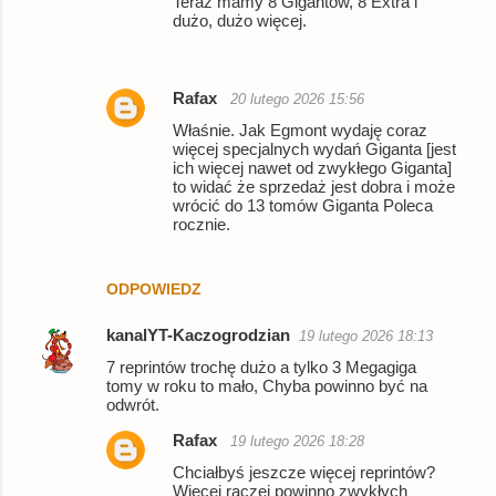
Teraz mamy 8 Gigantów, 8 Extra i
dużo, dużo więcej.
Rafax
20 lutego 2026 15:56
Właśnie. Jak Egmont wydaję coraz
więcej specjalnych wydań Giganta [jest
ich więcej nawet od zwykłego Giganta]
to widać że sprzedaż jest dobra i może
wrócić do 13 tomów Giganta Poleca
rocznie.
ODPOWIEDZ
kanalYT-Kaczogrodzian
19 lutego 2026 18:13
7 reprintów trochę dużo a tylko 3 Megagiga
tomy w roku to mało, Chyba powinno być na
odwrót.
Rafax
19 lutego 2026 18:28
Chciałbyś jeszcze więcej reprintów?
Więcej raczej powinno zwykłych