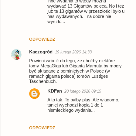
inne wydania to wtedy można
wydawać 13 Gigantów poleca. No i też
już te 13 gigantów w przeszłości było u
nas wydawanych. I na dobre nie
wyszło...
ODPOWIEDZ
Kaczogród
19 lutego 2026 14:33
Powinni wrócić do tego, że choćby niektóre
tomy MegaGiga lub Giganta Mamuta by mogły
być składane z pominiętych w Polsce (w
ramach giganta poleca) tomów Lustiges
Taschenbuch.
KDFan
20 lutego 2026 09:15
A to tak. To byłby plus. Ale wiadomo,
taniej wychodzi kopia 1 do 1
niemieckiego wydania...
ODPOWIEDZ