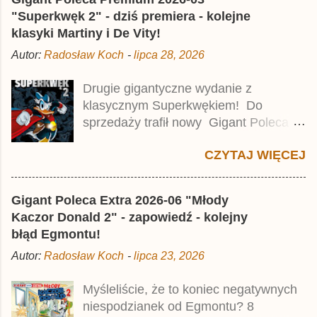
i
j
"Superkwęk 2" - dziś premiera - kolejne
k
klasyki Martiny i De Vity!
o
m
Autor:
Radosław Koch
-
lipca 28, 2026
e
n
t
Drugie gigantyczne wydanie z
a
klasycznym Superkwękiem! Do
r
z
sprzedaży trafił nowy Gigant Poleca
Premium pod tytułem Superkwęk 2 .
CZYTAJ WIĘCEJ
Jest to kolejny 624-stronicowy tom z
najstarszymi historiami o kaczym
mścicielu. Cena okładkowa wydania
Gigant Poleca Extra 2026-06 "Młody
wynosi 49,99 zł i zamówicie go także z
Kaczor Donald 2" - zapowiedź - kolejny
rabatem na Egmont.pl . Za przekład
błąd Egmontu!
odpowiadał Jacek Drewnowski.
Autor:
Radosław Koch
-
lipca 23, 2026
Publikacja jest przedrukiem drugiego
tomu niemieckiego Lustiges
Myśleliście, że to koniec negatywnych
Taschenbuch Phantomias Collection ,
niespodzianek od Egmontu? 8
który trafił do sprzedaży pod koniec