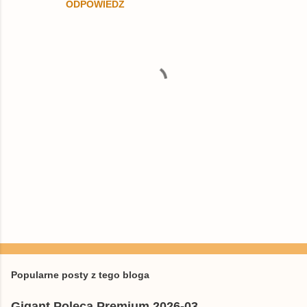
ODPOWIEDZ
P
r
z
e
Popularne posty z tego bloga
ś
l
Gigant Poleca Premium 2026-03