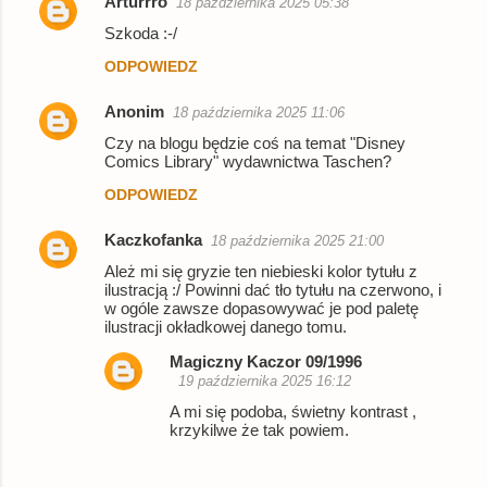
Arturrro
18 października 2025 05:38
K
Szkoda :-/
o
ODPOWIEDZ
m
e
Anonim
18 października 2025 11:06
n
Czy na blogu będzie coś na temat "Disney
Comics Library" wydawnictwa Taschen?
t
ODPOWIEDZ
a
r
Kaczkofanka
18 października 2025 21:00
z
Ależ mi się gryzie ten niebieski kolor tytułu z
e
ilustracją :/ Powinni dać tło tytułu na czerwono, i
w ogóle zawsze dopasowywać je pod paletę
ilustracji okładkowej danego tomu.
Magiczny Kaczor 09/1996
19 października 2025 16:12
A mi się podoba, świetny kontrast ,
krzykilwe że tak powiem.