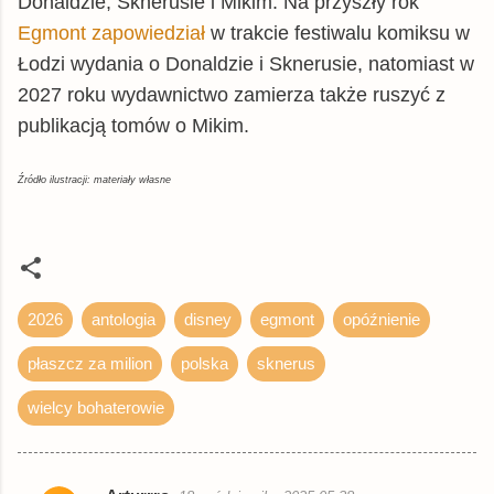
Donaldzie, Sknerusie i Mikim. Na przyszły rok
Egmont zapowiedział
w trakcie festiwalu komiksu w
Łodzi wydania o Donaldzie i Sknerusie, natomiast w
2027 roku wydawnictwo zamierza także ruszyć z
publikacją tomów o Mikim.
Źródło ilustracji: materiały własne
2026
antologia
disney
egmont
opóźnienie
płaszcz za milion
polska
sknerus
wielcy bohaterowie