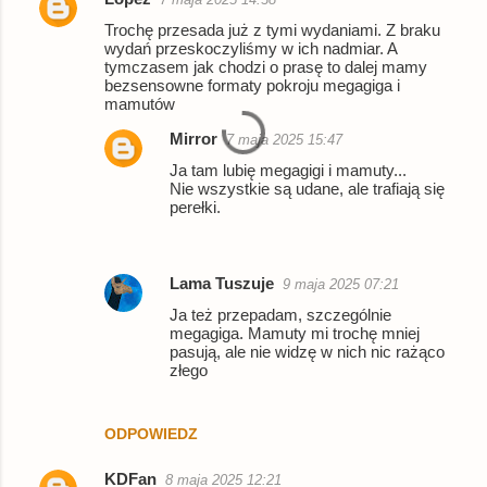
Trochę przesada już z tymi wydaniami. Z braku
wydań przeskoczyliśmy w ich nadmiar. A
tymczasem jak chodzi o prasę to dalej mamy
bezsensowne formaty pokroju megagiga i
mamutów
Mirror
7 maja 2025 15:47
Ja tam lubię megagigi i mamuty...
Nie wszystkie są udane, ale trafiają się
perełki.
Lama Tuszuje
9 maja 2025 07:21
Ja też przepadam, szczególnie
megagiga. Mamuty mi trochę mniej
pasują, ale nie widzę w nich nic rażąco
złego
ODPOWIEDZ
KDFan
8 maja 2025 12:21