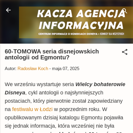
Przejdź do głównej zawartości
60-TOMOWA seria disnejowskich
antologii od Egmontu?
Autor:
Radosław Koch
-
maja 07, 2025
We wrześniu wystartuje seria
Wielcy bohaterowie
Disneya
, cykl antologii o najsłynniejszych
postaciach, który pierwotnie został zapowiedziany
na
festiwalu w Łodzi
w poprzednim roku. W
opublikowanym dzisiaj katalogu Egmontu pojawiła
się jednak informacja, która wcześniej nie była