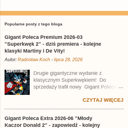
P
r
z
e
Popularne posty z tego bloga
ś
l
Gigant Poleca Premium 2026-03
i
j
"Superkwęk 2" - dziś premiera - kolejne
k
klasyki Martiny i De Vity!
o
m
Autor:
Radosław Koch
-
lipca 28, 2026
e
n
t
Drugie gigantyczne wydanie z
a
klasycznym Superkwękiem! Do
r
z
sprzedaży trafił nowy Gigant Poleca
Premium pod tytułem Superkwęk 2 .
CZYTAJ WIĘCEJ
Jest to kolejny 624-stronicowy tom z
najstarszymi historiami o kaczym
mścicielu. Cena okładkowa wydania
Gigant Poleca Extra 2026-06 "Młody
wynosi 49,99 zł i zamówicie go także z
Kaczor Donald 2" - zapowiedź - kolejny
rabatem na Egmont.pl . Za przekład