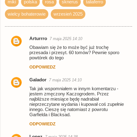
miki
polska
rosa
sknerus
taliaferro
wielcy bohaterowie
wrzesień 2025
Arturrro
7 maja 2025 14:10
K
Obawiam się że to może być już trochę
o
przesada i przesyt. 60 tomów? Pewnie sporo
powtórek do tego
m
ODPOWIEDZ
e
n
Galador
7 maja 2025 14:10
t
Tak jak wspomniałem w innym komentarzu -
a
jestem zmęczony Kaczogrodem. Przez
najbliższe miesiące będę nadrabiał
r
nieprzeczytane wydania i kupował coś zupełnie
innego. Cieszę się natomiast z powrotu
z
Garfielda i Blacksad.
e
ODPOWIEDZ
Lopez
7 maja 2025 14:38