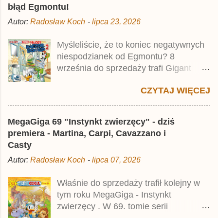
błąd Egmontu!
odpowiadał Jacek Drewnowski.
Autor:
Radosław Koch
-
lipca 23, 2026
Publikacja jest przedrukiem drugiego
tomu niemieckiego Lustiges
Myśleliście, że to koniec negatywnych
Taschenbuch Phantomias Collection ,
niespodzianek od Egmontu? 8
który trafił do sprzedaży pod koniec
września do sprzedaży trafi Gigant
2025 roku.
Poleca Extra - Młody Kaczor Donald 2 .
CZYTAJ WIĘCEJ
Jednak wbrew temu, na co wskazuje
nazwa tomu, nie będzie to przedruk
drugiego wydania o przygodach
MegaGiga 69 "Instynkt zwierzęcy" - dziś
młodego Kaczora Donalda i jego
premiera - Martina, Carpi, Cavazzano i
przyjaciół, lecz prawdopodobnie znajdą
Casty
się tam opowieści z wydań 9-10 .
Autor:
Radosław Koch
-
lipca 07, 2026
Publikacja będzie liczyła ok. 360 stron i
kosztowała 37,99 zł. W środku znajdą
Właśnie do sprzedaży trafił kolejny w
się historie z tomów 20. i 21. Lustiges
tym roku MegaGiga - Instynkt
Taschenbuch Young Comics, które
zwierzęcy . W 69. tomie serii
zostały wydane w Niemczech parę
znajdziecie wiele komiksów