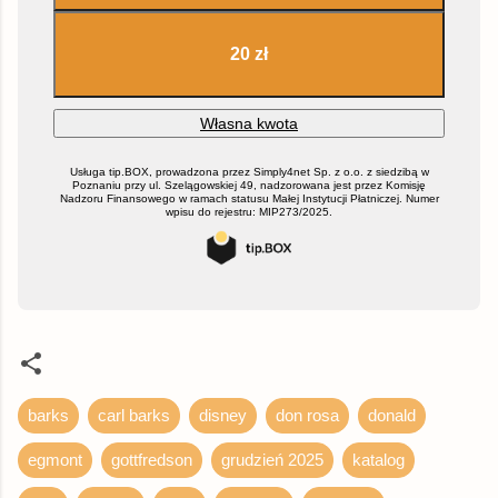
barks
carl barks
disney
don rosa
donald
egmont
gottfredson
grudzień 2025
katalog