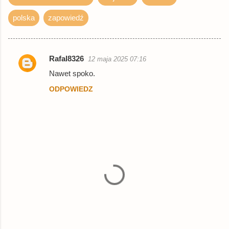
polska
zapowiedź
Rafal8326
12 maja 2025 07:16
K
Nawet spoko.
o
ODPOWIEDZ
m
e
n
t
a
r
z
e