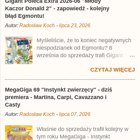
Gigant Poleca Extra 2026-06 "Młody
wynosi 49,99 zł i zamówicie go także z
Kaczor Donald 2" - zapowiedź - kolejny
rabatem na Egmont.pl . Za przekład
błąd Egmontu!
odpowiadał Jacek Drewnowski.
Autor:
Radosław Koch
-
lipca 23, 2026
Publikacja jest przedrukiem drugiego
tomu niemieckiego Lustiges
Myśleliście, że to koniec negatywnych
Taschenbuch Phantomias Collection ,
niespodzianek od Egmontu? 8
który trafił do sprzedaży pod koniec
września do sprzedaży trafi Gigant
2025 roku.
Poleca Extra - Młody Kaczor Donald 2 .
CZYTAJ WIĘCEJ
Jednak wbrew temu, na co wskazuje
nazwa tomu, nie będzie to przedruk
drugiego wydania o przygodach
MegaGiga 69 "Instynkt zwierzęcy" - dziś
młodego Kaczora Donalda i jego
premiera - Martina, Carpi, Cavazzano i
przyjaciół, lecz prawdopodobnie znajdą
Casty
się tam opowieści z wydań 9-10 .
Autor:
Radosław Koch
-
lipca 07, 2026
Publikacja będzie liczyła ok. 360 stron i
kosztowała 37,99 zł. W środku znajdą
Właśnie do sprzedaży trafił kolejny w
się historie z tomów 20. i 21. Lustiges
tym roku MegaGiga - Instynkt
Taschenbuch Young Comics, które