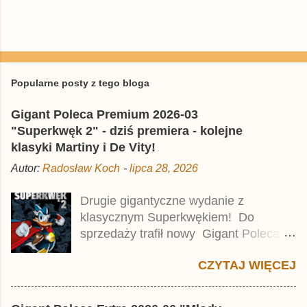
P
r
z
e
Popularne posty z tego bloga
ś
l
Gigant Poleca Premium 2026-03
i
j
"Superkwęk 2" - dziś premiera - kolejne
k
klasyki Martiny i De Vity!
o
m
Autor:
Radosław Koch
-
lipca 28, 2026
e
n
t
Drugie gigantyczne wydanie z
a
klasycznym Superkwękiem! Do
r
z
sprzedaży trafił nowy Gigant Poleca
Premium pod tytułem Superkwęk 2 .
CZYTAJ WIĘCEJ
Jest to kolejny 624-stronicowy tom z
najstarszymi historiami o kaczym
mścicielu. Cena okładkowa wydania