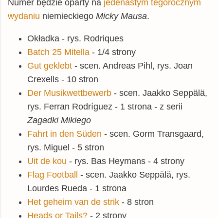
Numer będzie oparty na
jedenastym tegorocznym
wydaniu
niemieckiego
Micky Mausa
.
Okładka - rys. Rodriques
Batch 25 Mitella
- 1/4 strony
Gut geklebt
- scen. Andreas Pihl, rys. Joan
Crexells - 10 stron
Der Musikwettbewerb
- scen. Jaakko Seppälä,
rys. Ferran Rodríguez - 1 strona - z serii
Zagadki Mikiego
Fahrt in den Süden
- scen. Gorm Transgaard,
rys. Miguel - 5 stron
Uit de kou
- rys. Bas Heymans - 4 strony
Flag Football
- scen. Jaakko Seppälä, rys.
Lourdes Rueda - 1 strona
Het geheim van de strik
- 8 stron
Heads or Tails?
- 2 strony