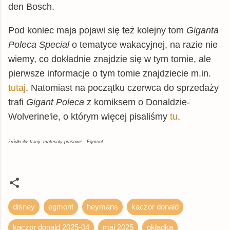
den Bosch.
Pod koniec maja pojawi się też kolejny tom
Giganta
Poleca Special
o tematyce wakacyjnej, na razie nie
wiemy, co dokładnie znajdzie się w tym tomie, ale
pierwsze informacje o tym tomie znajdziecie m.in.
tutaj
. Natomiast na początku czerwca do sprzedaży
trafi
Gigant Poleca
z komiksem o Donaldzie-
Wolverine'ie, o którym więcej pisaliśmy
tu
.
źródło ilustracji: materiały prasowe - Egmont
disney
egmont
heymans
kaczor donald
kaczor donald 2025-04
maj 2025
okładka