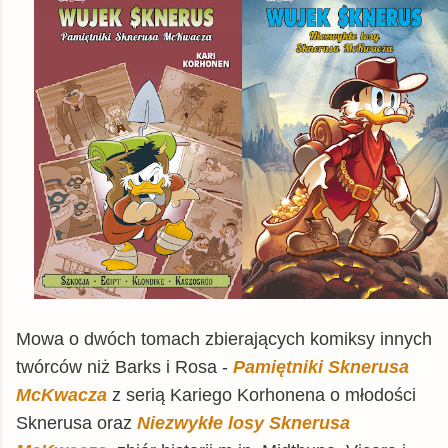
Mowa o dwóch tomach zbierających komiksy innych
twórców niż Barks i Rosa -
Pamiętniki Sknerusa
McKwacza
z serią Kariego Korhonena o młodości
Sknerusa oraz
Niezwykłe losy Sknerusa