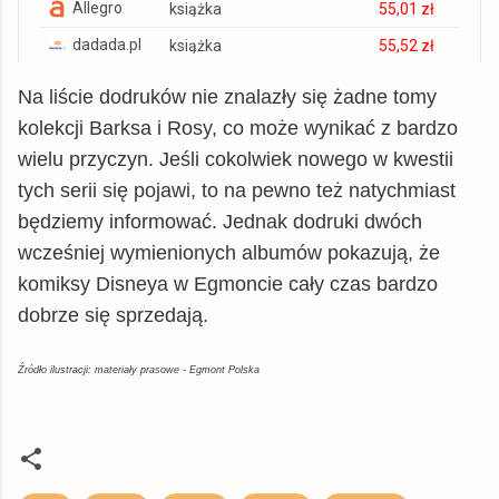
Allegro
książka
55,01 zł
swiatksiazki.pl
książka
48,11 zł
dadada.pl
książka
55,52 zł
czytam.pl
książka
48,12 zł
TaniaKsiazka.pl
książka
55,70 zł
Na liście dodruków nie znalazły się żadne tomy
Allegro
książka
48,49 zł
Gandalf.com.pl
książka
55,75 zł
kolekcji Barksa i Rosy, co może wynikać z bardzo
gildia.pl
książka
48,99 zł
tantis.pl
książka
57,59 zł
wielu przyczyn. Jeśli cokolwiek nowego w kwestii
Empik
książka
49,99 zł
tych serii się pojawi, to na pewno też natychmiast
matfel.pl
książka
60,29 zł
Matras.pl
książka
50,36 zł
będziemy informować. Jednak dodruki dwóch
swiatksiazki.pl
książka
61,86 zł
chodnikliteracki.pl
książka
51,99 zł
wcześniej wymienionych albumów pokazują, że
czytam.pl
książka
61,87 zł
komiksy Disneya w Egmoncie cały czas bardzo
znak.com.pl
książka
52,29 zł
gildia.pl
książka
62,99 zł
dobrze się sprzedają.
Woblink.com
książka
59,49 zł
Matras.pl
książka
64,75 zł
inbook.pl
książka
62,88 zł
Źródło ilustracji: materiały prasowe - Egmont Polska
chodnikliteracki.pl
książka
66,88 zł
booktime.pl
książka
67,60 zł
znak.com.pl
książka
66,88 zł
© BUY.BOX
inbook.pl
książka
71,27 zł
Woblink.com
książka
76,49 zł