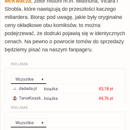
McKwacza
, zbiór historii m.in. Midthuna, Vicara i
Strobla, które nawiązują do przeszłości kaczego
miliardera. Biorąc pod uwagę, jakie były oryginalne
ceny okładkowe obu komiksów, to można
podejrzewać, że dodruki pojawią się w identycznych
cenach. Na pewno o powrocie tomów do sprzedaży
będziemy pisać na naszym fanpage'u.
REKLAMA
Wszystkie
dadada.pl
książka
43,18 zł
TaniaKsiazka.pl
książka
44,76 zł
REKLAMA
Gandalf.com.pl
książka
44,76 zł
tantis.pl
książka
44,79 zł
Wszystkie
matfel.pl
książka
47,21 zł