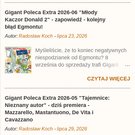
najstarszymi historiami o kaczym
mścicielu. Cena okładkowa wydania
Gigant Poleca Extra 2026-06 "Młody
wynosi 49,99 zł i zamówicie go także z
Kaczor Donald 2" - zapowiedź - kolejny
rabatem na Egmont.pl . Za przekład
błąd Egmontu!
odpowiadał Jacek Drewnowski.
Autor:
Radosław Koch
-
lipca 23, 2026
Publikacja jest przedrukiem drugiego
tomu niemieckiego Lustiges
Myśleliście, że to koniec negatywnych
Taschenbuch Phantomias Collection ,
niespodzianek od Egmontu? 8
który trafił do sprzedaży pod koniec
września do sprzedaży trafi Gigant
2025 roku.
Poleca Extra - Młody Kaczor Donald 2 .
CZYTAJ WIĘCEJ
Jednak wbrew temu, na co wskazuje
nazwa tomu, nie będzie to przedruk
drugiego wydania o przygodach
Gigant Poleca Extra 2026-05 "Tajemnice:
młodego Kaczora Donalda i jego
Nieznany autor" - dziś premiera -
przyjaciół, lecz prawdopodobnie znajdą
Mazzarello, Mastantuono, De Vita i
się tam opowieści z wydań 9-10 .
Cavazzano
Publikacja będzie liczyła ok. 360 stron i
Autor:
Radosław Koch
-
lipca 29, 2026
kosztowała 37,99 zł. W środku znajdą