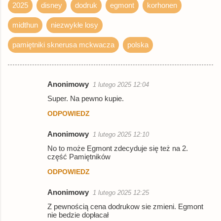
2025
disney
dodruk
egmont
korhonen
Empik
książka
86,90 zł
midthun
niezwykłe losy
booktime.pl
książka
86,90 zł
© BUY.BOX
pamiętniki sknerusa mckwacza
polska
Anonimowy
1 lutego 2025 12:04
K
Super. Na pewno kupie.
o
ODPOWIEDZ
m
e
Anonimowy
1 lutego 2025 12:10
n
No to może Egmont zdecyduje się też na 2.
część Pamiętników
t
ODPOWIEDZ
a
r
Anonimowy
1 lutego 2025 12:25
z
Z pewnością cena dodrukow sie zmieni. Egmont
e
nie bedzie dopłacał