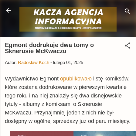
Przejdź do głównej zawartości
Egmont dodrukuje dwa tomy o
Sknerusie McKwaczu
Autor:
Radosław Koch
-
lutego 01, 2025
Wydawnictwo Egmont
opublikowało
listę komiksów,
które zostaną dodrukowane w pierwszym kwartale
tego roku i na niej znalazły się dwa disnejowskie
tytuły - albumy z komiksami o Sknerusie
McKwaczu. Przynajmniej jeden z nich nie był
dostępny w ogólnej sprzedaży już od paru miesięcy.