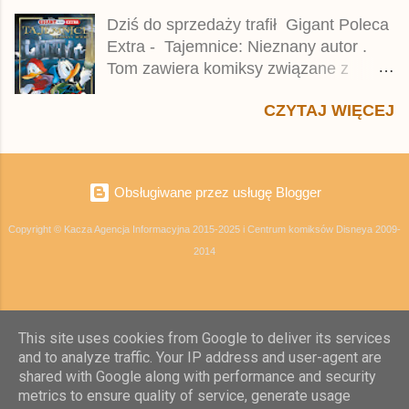
się historie z tomów 20. i 21. Lustiges
Dziś do sprzedaży trafił Gigant Poleca
Taschenbuch Young Comics, które
Extra - Tajemnice: Nieznany autor .
zostały wydane w Niemczech parę
Tom zawiera komiksy związane z
miesięcy temu.
różnymi tajemnicami, w tym co
CZYTAJ WIĘCEJ
najmniej kilka ciekawych historii,
zarówno nowych jak i tych, które w
Polsce pojawiły się parę dekad temu.
Cena okładkowa 320-stronicowego
Obsługiwane przez usługę Blogger
albumu wynosi 37,99 zł, a za
tłumaczenie odpowiadał Marcin Furgał.
Copyright © Kacza Agencja Informacyjna 2015-2025 i Centrum komiksów Disneya 2009-
Tom zamówicie m.in. na Egmont.pl .
2014
Publikacja jest przedrukiem trzeciego
wydania niemieckiego Lustiges
Taschenbuch Mystery . Z nieznanych
powodów w Polsce pominięto dwa
This site uses cookies from Google to deliver its services
wcześniejsze tomy.
and to analyze traffic. Your IP address and user-agent are
shared with Google along with performance and security
metrics to ensure quality of service, generate usage