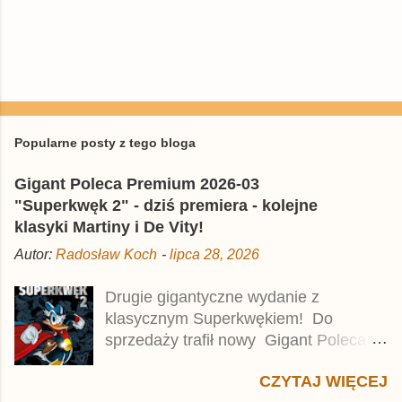
P
r
z
e
Popularne posty z tego bloga
ś
l
Gigant Poleca Premium 2026-03
i
j
"Superkwęk 2" - dziś premiera - kolejne
k
klasyki Martiny i De Vity!
o
m
Autor:
Radosław Koch
-
lipca 28, 2026
e
n
t
Drugie gigantyczne wydanie z
a
klasycznym Superkwękiem! Do
r
z
sprzedaży trafił nowy Gigant Poleca
Premium pod tytułem Superkwęk 2 .
CZYTAJ WIĘCEJ
Jest to kolejny 624-stronicowy tom z