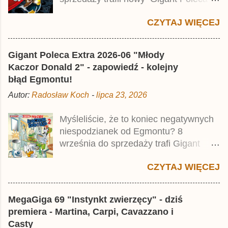
Premium pod tytułem Superkwęk 2 .
CZYTAJ WIĘCEJ
Jest to kolejny 624-stronicowy tom z
najstarszymi historiami o kaczym
mścicielu. Cena okładkowa wydania
Gigant Poleca Extra 2026-06 "Młody
wynosi 49,99 zł i zamówicie go także z
Kaczor Donald 2" - zapowiedź - kolejny
rabatem na Egmont.pl . Za przekład
błąd Egmontu!
odpowiadał Jacek Drewnowski.
Autor:
Radosław Koch
-
lipca 23, 2026
Publikacja jest przedrukiem drugiego
tomu niemieckiego Lustiges
Myśleliście, że to koniec negatywnych
Taschenbuch Phantomias Collection ,
niespodzianek od Egmontu? 8
który trafił do sprzedaży pod koniec
września do sprzedaży trafi Gigant
2025 roku.
Poleca Extra - Młody Kaczor Donald 2 .
CZYTAJ WIĘCEJ
Jednak wbrew temu, na co wskazuje
nazwa tomu, nie będzie to przedruk
drugiego wydania o przygodach
MegaGiga 69 "Instynkt zwierzęcy" - dziś
młodego Kaczora Donalda i jego
premiera - Martina, Carpi, Cavazzano i
przyjaciół, lecz prawdopodobnie znajdą
Casty