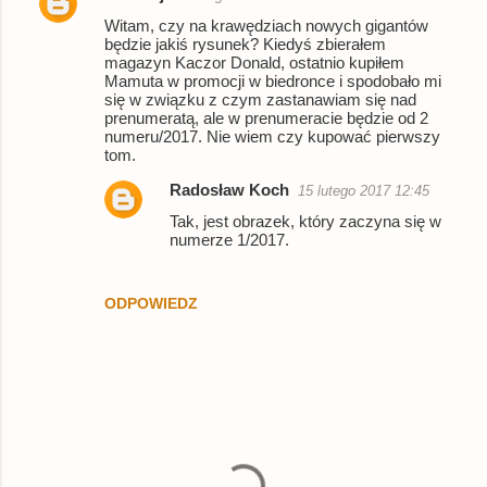
K
Witam, czy na krawędziach nowych gigantów
o
będzie jakiś rysunek? Kiedyś zbierałem
magazyn Kaczor Donald, ostatnio kupiłem
m
Mamuta w promocji w biedronce i spodobało mi
e
się w związku z czym zastanawiam się nad
prenumeratą, ale w prenumeracie będzie od 2
n
numeru/2017. Nie wiem czy kupować pierwszy
tom.
t
a
Radosław Koch
15 lutego 2017 12:45
r
Tak, jest obrazek, który zaczyna się w
numerze 1/2017.
z
e
ODPOWIEDZ