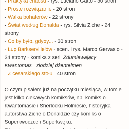
-
Praktyka chaosu
- rys. Luciano Gatto - 30 stron
-
Proste rozwiązanie
- 20 stron
-
Walka bohaterów
- 22 strony
-
Świat według Donalda
- rys. Silvia Ziche - 24
strony
-
Co by było, gdyby...
- 30 stron
-
Łup Barkserville'ów
- scen. i rys. Marco Gervasio -
24 strony - komiks z serii
Zdumiewający
Kwantomas - złodziej dżentelmen
-
Z cesarskiego stołu
- 40 stron
O czym pisałem już na początku miesiąca, w tomie
jest kilka ciekawych komiksów, np. komiks o
Kwantomasie i Sherlocku Holmesie, historyjka
autorstwa Ziche o Donaldzie czy komiks o
Superkwoczce i Superkwęku.