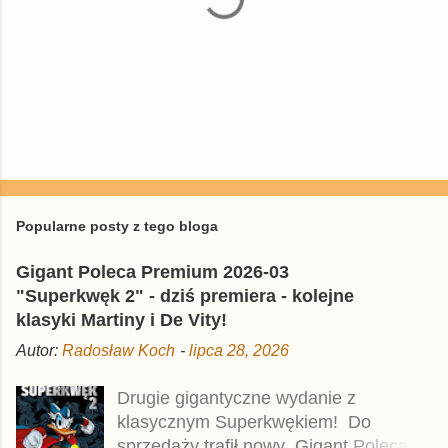
P
r
z
e
Popularne posty z tego bloga
ś
l
Gigant Poleca Premium 2026-03
i
j
"Superkwęk 2" - dziś premiera - kolejne
k
klasyki Martiny i De Vity!
o
m
Autor:
Radosław Koch
-
lipca 28, 2026
e
n
t
Drugie gigantyczne wydanie z
a
klasycznym Superkwękiem! Do
r
z
sprzedaży trafił nowy Gigant Poleca