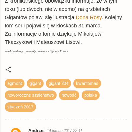
Z kronikarskiego obowiązku informuje, że w tym
roku (lub dwóch, nie wiadomo) na grzbietach
Gigantów pojawi się ilustracja
Dona Rosy
. Kolejny
tom serii pojawi się w kioskach 31 marca.
Za informacje o tomie dziękuje Mikołajowi
Tkaczykowi i Mateuszowi Lisowi.
źródło ilustracji: materiały prasowe - Egmont Polska
egmont
gigant
gigant 204
kwantomas
noworoczne szaleństwo
nowość
polska
styczeń 2017
Andrzej
14 lutego 2017 22:11