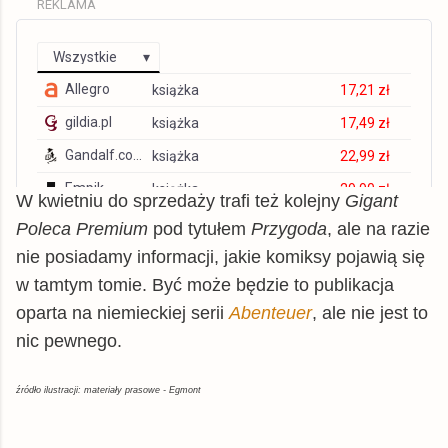
REKLAMA
Wszystkie
Allegro
książka
17,21 zł
gildia.pl
książka
17,49 zł
Gandalf.com.pl
książka
22,99 zł
Empik
książka
29,90 zł
W kwietniu do sprzedaży trafi też kolejny
Gigant
© BUY.BOX
Poleca Premium
pod tytułem
Przygoda
, ale na razie
nie posiadamy informacji, jakie komiksy pojawią się
w tamtym tomie. Być może będzie to publikacja
oparta na niemieckiej serii
Abenteuer
, ale nie jest to
nic pewnego.
źródło ilustracji: materiały prasowe - Egmont