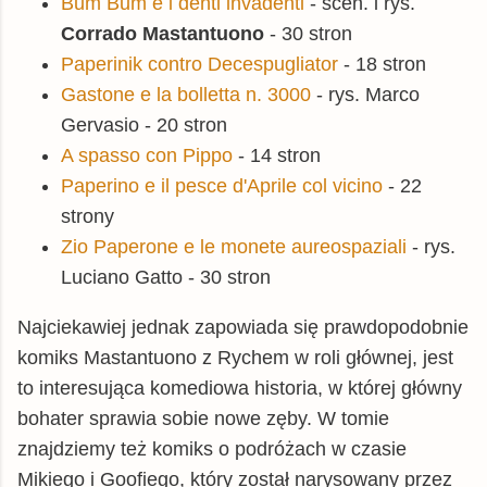
Bum Bum e i denti invadenti
- scen. i rys.
Corrado Mastantuono
- 30 stron
Paperinik contro Decespugliator
- 18 stron
Gastone e la bolletta n. 3000
- rys. Marco
Gervasio - 20 stron
A spasso con Pippo
- 14 stron
Paperino e il pesce d'Aprile col vicino
- 22
strony
Zio Paperone e le monete aureospaziali
- rys.
Luciano Gatto - 30 stron
Najciekawiej jednak zapowiada się prawdopodobnie
komiks Mastantuono z Rychem w roli głównej, jest
to interesująca komediowa historia, w której główny
bohater sprawia sobie nowe zęby. W tomie
znajdziemy też komiks o podróżach w czasie
Mikiego i Goofiego, który został narysowany przez