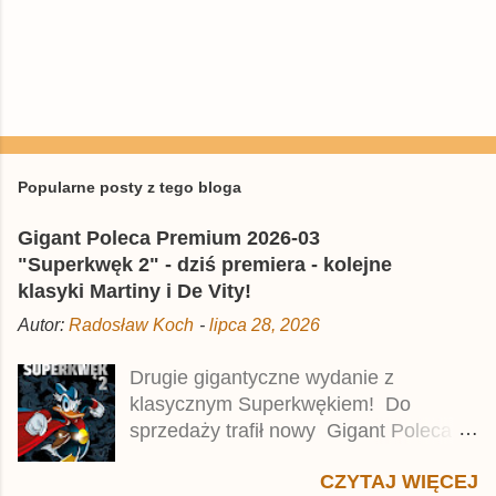
P
r
z
e
Popularne posty z tego bloga
ś
l
Gigant Poleca Premium 2026-03
i
j
"Superkwęk 2" - dziś premiera - kolejne
k
klasyki Martiny i De Vity!
o
m
Autor:
Radosław Koch
-
lipca 28, 2026
e
n
t
Drugie gigantyczne wydanie z
a
klasycznym Superkwękiem! Do
r
z
sprzedaży trafił nowy Gigant Poleca
Premium pod tytułem Superkwęk 2 .
CZYTAJ WIĘCEJ
Jest to kolejny 624-stronicowy tom z