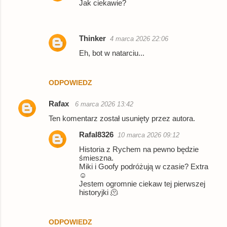
Jak ciekawie?
z
e
Thinker
4 marca 2026 22:06
Eh, bot w natarciu...
ODPOWIEDZ
Rafax
6 marca 2026 13:42
Ten komentarz został usunięty przez autora.
Rafal8326
10 marca 2026 09:12
Historia z Rychem na pewno będzie
śmieszna.
Miki i Goofy podróżują w czasie? Extra
☺️
Jestem ogromnie ciekaw tej pierwszej
historyjki 🫠
ODPOWIEDZ