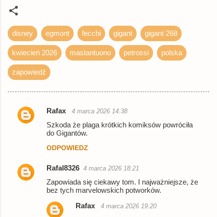
disney
egmont
fecchi
gigant
gigant 268
kwiecień 2026
mastantuono
petrossi
polska
zapowiedź
Rafax
4 marca 2026 14:38
K
Szkoda że plaga krótkich komiksów powróciła
o
do Gigantów.
m
ODPOWIEDZ
e
Rafal8326
4 marca 2026 18:21
n
Zapowiada się ciekawy tom. I najważniejsze, że
t
bez tych marvelowskich potworków.
a
Rafax
4 marca 2026 19:20
r