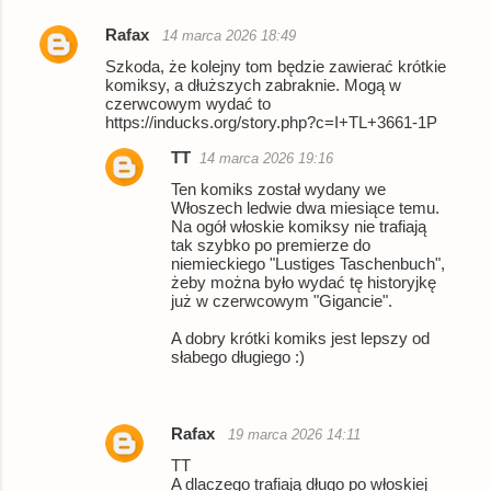
Rafax
14 marca 2026 18:49
Szkoda, że kolejny tom będzie zawierać krótkie
komiksy, a dłuższych zabraknie. Mogą w
czerwcowym wydać to
https://inducks.org/story.php?c=I+TL+3661-1P
TT
14 marca 2026 19:16
Ten komiks został wydany we
Włoszech ledwie dwa miesiące temu.
Na ogół włoskie komiksy nie trafiają
tak szybko po premierze do
niemieckiego "Lustiges Taschenbuch",
żeby można było wydać tę historyjkę
już w czerwcowym "Gigancie".
A dobry krótki komiks jest lepszy od
słabego długiego :)
Rafax
19 marca 2026 14:11
TT
A dlaczego trafiają długo po włoskiej