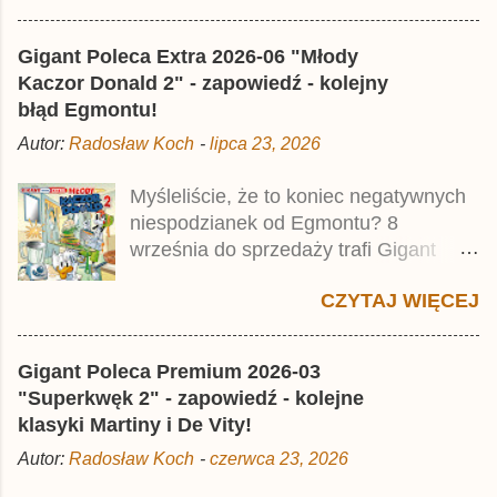
najstarszymi historiami o kaczym
mścicielu. Cena okładkowa wydania
Gigant Poleca Extra 2026-06 "Młody
wynosi 49,99 zł i zamówicie go także z
Kaczor Donald 2" - zapowiedź - kolejny
rabatem na Egmont.pl . Za przekład
błąd Egmontu!
odpowiadał Jacek Drewnowski.
Autor:
Radosław Koch
-
lipca 23, 2026
Publikacja jest przedrukiem drugiego
tomu niemieckiego Lustiges
Myśleliście, że to koniec negatywnych
Taschenbuch Phantomias Collection ,
niespodzianek od Egmontu? 8
który trafił do sprzedaży pod koniec
września do sprzedaży trafi Gigant
2025 roku.
Poleca Extra - Młody Kaczor Donald 2 .
CZYTAJ WIĘCEJ
Jednak wbrew temu, na co wskazuje
nazwa tomu, nie będzie to przedruk
drugiego wydania o przygodach
Gigant Poleca Premium 2026-03
młodego Kaczora Donalda i jego
"Superkwęk 2" - zapowiedź - kolejne
przyjaciół, lecz prawdopodobnie znajdą
klasyki Martiny i De Vity!
się tam opowieści z wydań 9-10 .
Autor:
Radosław Koch
-
czerwca 23, 2026
Publikacja będzie liczyła ok. 360 stron i
kosztowała 37,99 zł. W środku znajdą