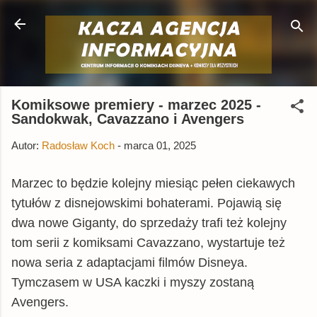
Przejdź do głównej zawartości
Komiksowe premiery - marzec 2025 -
Sandokwak, Cavazzano i Avengers
Autor:
Radosław Koch
-
marca 01, 2025
Marzec to będzie kolejny miesiąc pełen ciekawych
tytułów z disnejowskimi bohaterami. Pojawią się
dwa nowe Giganty, do sprzedaży trafi też kolejny
tom serii z komiksami Cavazzano, wystartuje też
nowa seria z adaptacjami filmów Disneya.
Tymczasem w USA kaczki i myszy zostaną
Avengers.