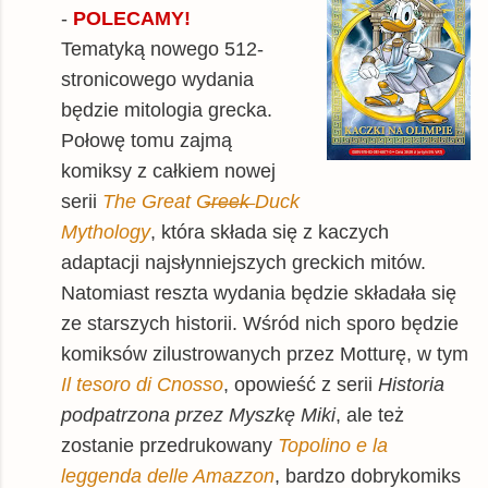
-
POLECAMY!
Tematyką nowego 512-
stronicowego wydania
będzie mitologia grecka.
Połowę tomu zajmą
komiksy z całkiem nowej
serii
The Great G̶r̶e̶e̶k̶ Duck
Mythology
, która składa się z kaczych
adaptacji najsłynniejszych greckich mitów.
Natomiast reszta wydania będzie składała się
ze starszych historii. Wśród nich sporo będzie
komiksów zilustrowanych przez Motturę, w tym
Il tesoro di Cnosso
, opowieść z serii
Historia
podpatrzona przez Myszkę Miki
, ale też
zostanie przedrukowany
Topolino e la
leggenda delle Amazzon
, bardzo dobrykomiks