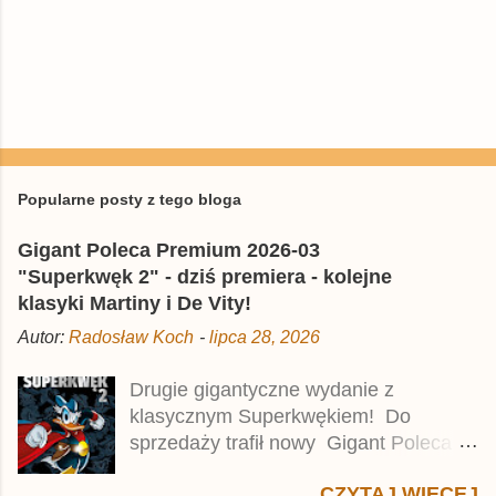
Popularne posty z tego bloga
Gigant Poleca Premium 2026-03
"Superkwęk 2" - dziś premiera - kolejne
klasyki Martiny i De Vity!
Autor:
Radosław Koch
-
lipca 28, 2026
Drugie gigantyczne wydanie z
klasycznym Superkwękiem! Do
sprzedaży trafił nowy Gigant Poleca
Premium pod tytułem Superkwęk 2 .
CZYTAJ WIĘCEJ
Jest to kolejny 624-stronicowy tom z