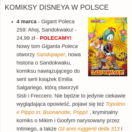
KOMIKSY DISNEYA W POLSCE
4 marca
- Gigant Poleca
259: Ahoj, Sandokwaku! -
24,99 zł -
POLECAMY!
Nowy tom
Giganta Poleca
otworzy
Sandopaper
, nowa
historia o Sandokwaku,
komiksu nawiązującego do
serii serii książek Emilia
Salgariego, którą stworzyli
Sisti i Freccero. Nie będzie to jedynie ciekawie
wyglądająca opowieść, pojawi się też
Topolino
e Pippo in: Buonanotte, Poppi!
, kryminalny
komiks o Mikim i Goofym narysowany przez
Intiniego, a także
Gli anni ruggenti della 313
i