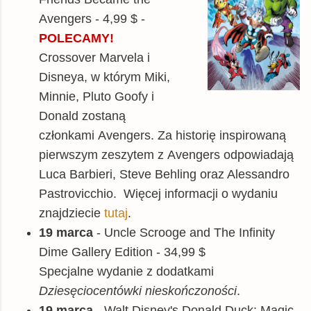
Avengers - 4,99 $ -
POLECAMY!
Crossover Marvela i
Disneya, w którym Miki,
Minnie, Pluto Goofy i
Donald zostaną
członkami Avengers. Za historię inspirowaną
pierwszym zeszytem z
Avengers odpowiadają
Luca Barbieri, Steve Behling oraz Alessandro
Pastrovicchio
. Więcej informacji o wydaniu
znajdziecie
tutaj
.
19 marca
- Uncle Scrooge and The Infinity
Dime Gallery Edition - 34,99 $
Specjalne wydanie z dodatkami
Dziesęciocentówki nieskończoności
.
19 marca
- Walt Disney's Donald Duck: Magic