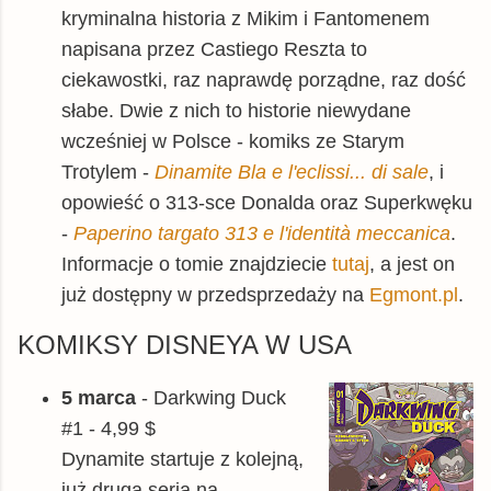
kryminalna historia z Mikim i Fantomenem
napisana przez Castiego Reszta to
ciekawostki, raz naprawdę porządne, raz dość
słabe. Dwie z nich to historie niewydane
wcześniej w Polsce - komiks ze Starym
Trotylem -
Dinamite Bla e l'eclissi... di sale
, i
opowieść o 313-sce Donalda oraz Superkwęku
-
Paperino targato 313 e l'identità meccanica
.
Informacje o tomie znajdziecie
tutaj
, a jest on
już dostępny w przedsprzedaży na
Egmont.pl
.
KOMIKSY DISNEYA W USA
5 marca
- Darkwing Duck
#1 - 4,99 $
Dynamite startuje z kolejną,
już drugą serią na