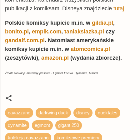
publikacji z komiksami Disneya znajdziecie
tutaj
.
Polskie komiksy kupicie m.in. w
gildia.pl
,
bonito.pl
,
empik.com
,
taniaksiazka.pl
czy
gandalf.com.pl
. Natomiast amerykańskie
komiksy kupicie m.in. w
atomcomics.pl
(zeszytówki),
amazon.pl
(wydania zbiorcze).
Źródło ilustracji: materiały prasowe - Egmont Polska, Dynamite, Marvel
cavazzano
darkwing duck
disney
ducktales
dynamite
egmont
gigant 259
kolekcja cavazzano
komiksowe premiery