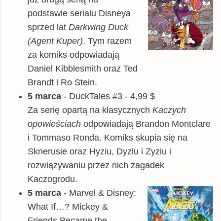
podstawie serialu Disneya
sprzed lat
Darkwing Duck
(Agent Kuper)
. Tym razem
za komiks odpowiadają
Daniel Kibblesmith oraz Ted
Brandt i Ro Stein.
5 marca
-
DuckTales #3 - 4,99 $
Za serię opartą na klasycznych
Kaczych
opowieściach
odpowiadają Brandon Montclare
i Tommaso Ronda. Komiks skupia się na
Sknerusie oraz Hyziu, Dyziu i Zyziu i
rozwiązywaniu przez nich zagadek
Kaczogrodu.
5 marca
- Marvel & Disney:
What If…? Mickey &
Friends Became the