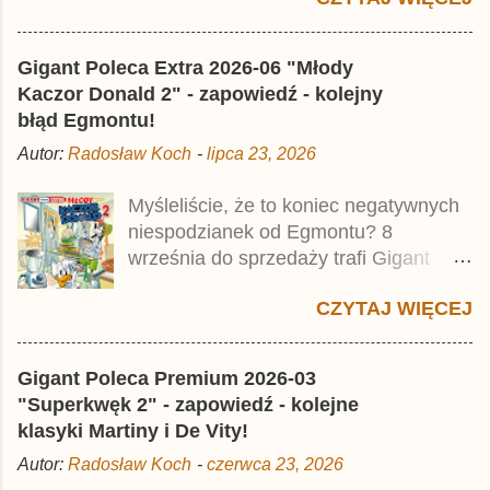
najstarszymi historiami o kaczym
mścicielu. Cena okładkowa wydania
Gigant Poleca Extra 2026-06 "Młody
wynosi 49,99 zł i zamówicie go także z
Kaczor Donald 2" - zapowiedź - kolejny
rabatem na Egmont.pl . Za przekład
błąd Egmontu!
odpowiadał Jacek Drewnowski.
Autor:
Radosław Koch
-
lipca 23, 2026
Publikacja jest przedrukiem drugiego
tomu niemieckiego Lustiges
Myśleliście, że to koniec negatywnych
Taschenbuch Phantomias Collection ,
niespodzianek od Egmontu? 8
który trafił do sprzedaży pod koniec
września do sprzedaży trafi Gigant
2025 roku.
Poleca Extra - Młody Kaczor Donald 2 .
CZYTAJ WIĘCEJ
Jednak wbrew temu, na co wskazuje
nazwa tomu, nie będzie to przedruk
drugiego wydania o przygodach
Gigant Poleca Premium 2026-03
młodego Kaczora Donalda i jego
"Superkwęk 2" - zapowiedź - kolejne
przyjaciół, lecz prawdopodobnie znajdą
klasyki Martiny i De Vity!
się tam opowieści z wydań 9-10 .
Autor:
Radosław Koch
-
czerwca 23, 2026
Publikacja będzie liczyła ok. 360 stron i