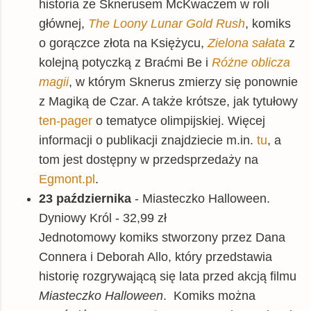
historia ze Sknerusem McKwaczem w roli
głównej,
The Loony Lunar Gold Rush
, komiks
o gorączce złota na Księżycu,
Zielona sałata
z
kolejną potyczką z Braćmi Be i
Różne oblicza
magii
, w którym Sknerus zmierzy się ponownie
z Magiką de Czar. A także krótsze, jak tytułowy
ten-pager
o tematyce olimpijskiej. Więcej
informacji o publikacji znajdziecie m.in.
tu
, a
tom jest dostępny w przedsprzedaży na
Egmont.pl
.
23 października
- Miasteczko Halloween.
Dyniowy Król - 32,99 zł
Jednotomowy komiks stworzony przez Dana
Connera i Deborah Allo, który przedstawia
historię rozgrywającą się lata przed akcją filmu
Miasteczko Halloween
. Komiks można