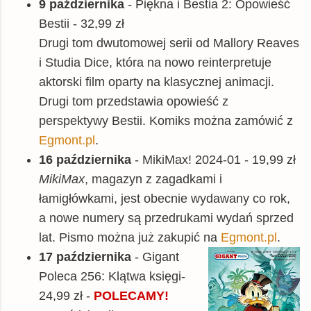
9 października
- Piękna i Bestia 2: Opowieść
Bestii - 32,99 zł
Drugi tom dwutomowej serii od Mallory Reaves
i Studia Dice, która na nowo reinterpretuje
aktorski film oparty na klasycznej animacji.
Drugi tom przedstawia opowieść z
perspektywy Bestii. Komiks można zamówić z
Egmont.pl
.
16 października
- MikiMax! 2024-01 - 19,99 zł
MikiMax
, magazyn z zagadkami i
łamigłówkami, jest obecnie wydawany co rok,
a nowe numery są przedrukami wydań sprzed
lat. Pismo można już zakupić na
Egmont.pl
.
17 października
- Gigant
Poleca 256: Klątwa księgi-
24,99 zł -
POLECAMY!