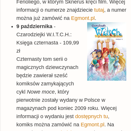
Ferioliego, w którym Sknerus kręci film. Więcej
informacji o numerze znajdziecie
tutaj
, a numer
można już zamówić na
Egmont.pl
.
9 października
-
Czarodziejki W.I.T.C.H.:
Księga czternasta - 109,99
zł
Czternasty tom serii o
magicznych dziewczynach
będzie zawierał sześć
komiksów zamykających
cykl
Nowe moce
, który
pierwotnie zostały wydany w Polsce w
magazynach pod koniec 2009 roku. Więcej
informacji o wydaniu jest
dostępnych tu
,
komiks można zamówić na
Egmont.pl
. Na