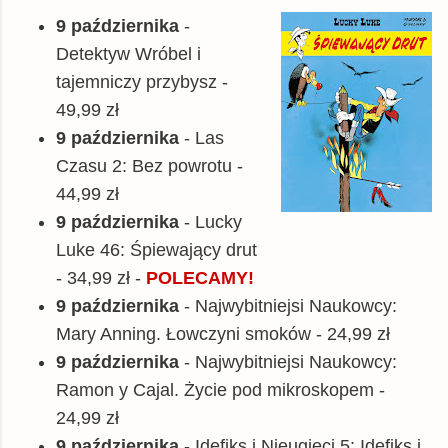
9 października
-
Detektyw Wróbel i
tajemniczy przybysz -
49,99 zł
9 października
- Las
Czasu 2: Bez powrotu -
44,99 zł
9 października
- Lucky
Luke 46: Śpiewający drut
- 34,99 zł -
POLECAMY!
9 października
- Najwybitniejsi Naukowcy:
Mary Anning. Łowczyni smoków - 24,99 zł
9 października
- Najwybitniejsi Naukowcy:
Ramon y Cajal. Życie pod mikroskopem -
24,99 zł
9 października
- Idefiks i Nieugięci 5: Idefiks i