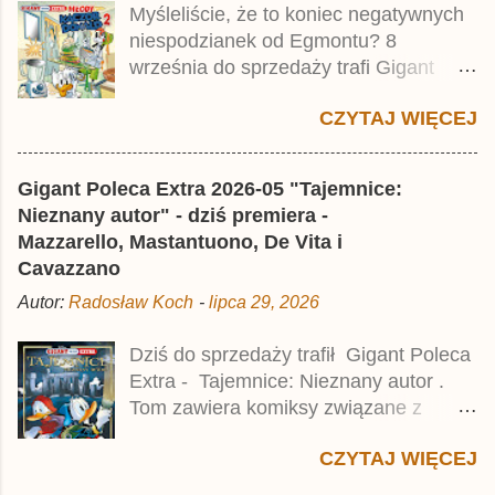
Myśleliście, że to koniec negatywnych
Taschenbuch Phantomias Collection ,
niespodzianek od Egmontu? 8
który trafił do sprzedaży pod koniec
września do sprzedaży trafi Gigant
2025 roku.
Poleca Extra - Młody Kaczor Donald 2 .
CZYTAJ WIĘCEJ
Jednak wbrew temu, na co wskazuje
nazwa tomu, nie będzie to przedruk
drugiego wydania o przygodach
Gigant Poleca Extra 2026-05 "Tajemnice:
młodego Kaczora Donalda i jego
Nieznany autor" - dziś premiera -
przyjaciół, lecz prawdopodobnie znajdą
Mazzarello, Mastantuono, De Vita i
się tam opowieści z wydań 9-10 .
Cavazzano
Publikacja będzie liczyła ok. 360 stron i
Autor:
Radosław Koch
-
lipca 29, 2026
kosztowała 37,99 zł. W środku znajdą
się historie z tomów 20. i 21. Lustiges
Dziś do sprzedaży trafił Gigant Poleca
Taschenbuch Young Comics, które
Extra - Tajemnice: Nieznany autor .
zostały wydane w Niemczech parę
Tom zawiera komiksy związane z
miesięcy temu.
różnymi tajemnicami, w tym co
CZYTAJ WIĘCEJ
najmniej kilka ciekawych historii,
zarówno nowych jak i tych, które w