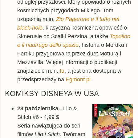
odległej przyszłości, który opowiada o różnych
kosmicznych przygodach Mikiego. Tom
uzupełnią m.in.
Zio Paperone e il tuffo nel
black-hole
, klasyczna kosmiczna opowieść o
Sknerusie od Scali i Pezzina, a także
Topolino
e il naufrago dello spazio
, historia o Mordku i
Ferdku przygotowana przez duet Motturą i
Mezzavilla. Więcej informacji o publikacji
znajdziecie m.in.
tu
, a jest ona dostępna w
przedsprzedaży na
Egmont.pl
.
KOMIKSY DISNEYA W USA
23 października
- Lilo &
Stitch #6 - 4,99 $
Seria nawiązująca do serii
filmów
Lilo i Stich
. Twórcami