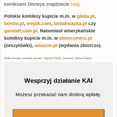
komiksami Disneya znajdziecie
tutaj
.
Polskie komiksy kupicie m.in. w
gildia.pl
,
bonito.pl
,
empik.com
,
taniaksiazka.pl
czy
gandalf.com.pl
. Natomiast amerykańskie
komiksy kupicie m.in. w
atomcomics.pl
(zeszytówki),
amazon.pl
(wydania zbiorcze).
Źródło ilustracji: materiały prasowe - Egmont Polska,, Dynamite, Kultura Gniewu