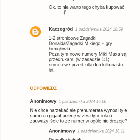
a
Ok, to nie warto tego chyba kupować
r
z
Kaczogród
1 października 2024 18:59
e
1-2 stronicowe Zagadki
Donalda/Zagadki Mikiego + gry i
łamigłówki.
Poza tym nowe numery Miki Maxa są
przedrukami (w zasadzie 1:1)
numerów sprzed kilku lub kilkunastu
lat.
ODPOWIEDZ
Anonimowy
1 października 2024 16:08
Nie chce narzekać ale prenumerata wynosi tyle
samo co gigant polecę w zeszłym roku i
zauważyliście to że numer w ogòle nie drożeje?
Anonimowy
1 października 2024 16:11
Pomyłka jednak