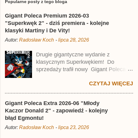
e
Popularne posty z tego bloga
ś
l
Gigant Poleca Premium 2026-03
i
j
"Superkwęk 2" - dziś premiera - kolejne
k
klasyki Martiny i De Vity!
o
m
Autor:
Radosław Koch
-
lipca 28, 2026
e
n
t
Drugie gigantyczne wydanie z
a
klasycznym Superkwękiem! Do
r
z
sprzedaży trafił nowy Gigant Poleca
Premium pod tytułem Superkwęk 2 .
CZYTAJ WIĘCEJ
Jest to kolejny 624-stronicowy tom z
najstarszymi historiami o kaczym
mścicielu. Cena okładkowa wydania
Gigant Poleca Extra 2026-06 "Młody
wynosi 49,99 zł i zamówicie go także z
Kaczor Donald 2" - zapowiedź - kolejny
rabatem na Egmont.pl . Za przekład
błąd Egmontu!
odpowiadał Jacek Drewnowski.
Autor:
Radosław Koch
-
lipca 23, 2026
Publikacja jest przedrukiem drugiego
tomu niemieckiego Lustiges