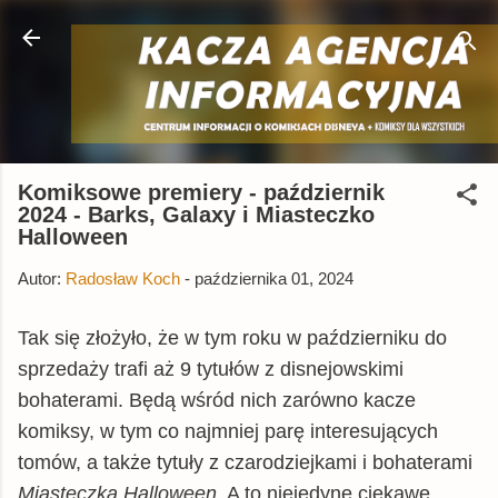
Przejdź do głównej zawartości
Komiksowe premiery - październik
2024 - Barks, Galaxy i Miasteczko
Halloween
Autor:
Radosław Koch
-
października 01, 2024
Tak się złożyło, że w tym roku w październiku do
sprzedaży trafi aż 9 tytułów z disnejowskimi
bohaterami. Będą wśród nich zarówno kacze
komiksy, w tym co najmniej parę interesujących
tomów, a także tytuły z czarodziejkami i bohaterami
Miasteczka Halloween
. A to niejedyne ciekawe