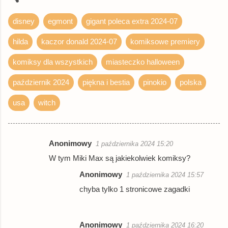
disney
egmont
gigant poleca extra 2024-07
hilda
kaczor donald 2024-07
komiksowe premiery
komiksy dla wszystkich
miasteczko halloween
październik 2024
piękna i bestia
pinokio
polska
usa
witch
Anonimowy
1 października 2024 15:20
K
W tym Miki Max są jakiekolwiek komiksy?
o
Anonimowy
1 października 2024 15:57
m
chyba tylko 1 stronicowe zagadki
e
n
t
Anonimowy
1 października 2024 16:20