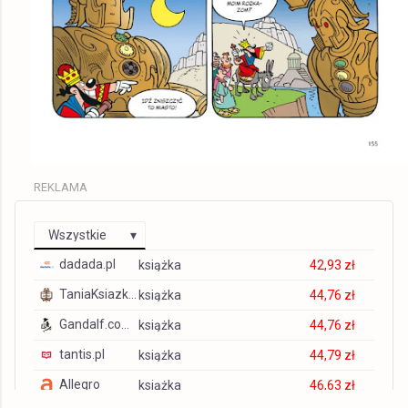
REKLAMA
Wszystkie
dadada.pl
książka
42,93 zł
TaniaKsiazka.pl
książka
44,76 zł
Gandalf.com.pl
książka
44,76 zł
tantis.pl
książka
44,79 zł
Allegro
książka
46,63 zł