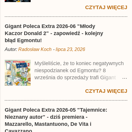
Premium pod tytułem Superkwęk 2 .
CZYTAJ WIĘCEJ
Jest to kolejny 624-stronicowy tom z
najstarszymi historiami o kaczym
mścicielu. Cena okładkowa wydania
Gigant Poleca Extra 2026-06 "Młody
wynosi 49,99 zł i zamówicie go także z
Kaczor Donald 2" - zapowiedź - kolejny
rabatem na Egmont.pl . Za przekład
błąd Egmontu!
odpowiadał Jacek Drewnowski.
Autor:
Radosław Koch
-
lipca 23, 2026
Publikacja jest przedrukiem drugiego
tomu niemieckiego Lustiges
Myśleliście, że to koniec negatywnych
Taschenbuch Phantomias Collection ,
niespodzianek od Egmontu? 8
który trafił do sprzedaży pod koniec
września do sprzedaży trafi Gigant
2025 roku.
Poleca Extra - Młody Kaczor Donald 2 .
CZYTAJ WIĘCEJ
Jednak wbrew temu, na co wskazuje
nazwa tomu, nie będzie to przedruk
drugiego wydania o przygodach
Gigant Poleca Extra 2026-05 "Tajemnice:
młodego Kaczora Donalda i jego
Nieznany autor" - dziś premiera -
przyjaciół, lecz prawdopodobnie znajdą
Mazzarello, Mastantuono, De Vita i
się tam opowieści z wydań 9-10 .
Cavazzano