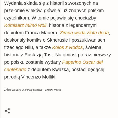
matfel.pl
książka
47,21 zł
Wydania składa się z historii stworzonych na
przełomie wieków, głównie już znanych polskim
swiatksiazki.pl
książka
48,11 zł
czytelnikom. W tomie pojawią się chociażby
czytam.pl
książka
48,12 zł
Komisarz mimo woli
, historia z legendarnym
gildia.pl
książka
48,99 zł
debiutem Franca Mauera,
Zimna woda złota doda
,
inbook.pl
książka
50,32 zł
doskonały komiks o Sknerusie i poszukiwaniach
Matras.pl
książka
50,36 zł
trzeciego Nilu, a także
Kolos z Rodos
, świetna
Empik
historia z Eustazją Tost. Natomiast po raz pierwszy
książka
51,99 zł
po polsku zostanie wydany
Paperino Oscar del
chodnikliteracki.pl
książka
51,99 zł
centenario
z debiutem Kwazka, postaci będącej
znak.com.pl
książka
52,29 zł
parodią Vincenzo Molliki.
booktime.pl
książka
54,09 zł
Woblink.com
książka
59,49 zł
Źródło ilustracji: materiały prasowe - Egmont Polska
© BUY.BOX