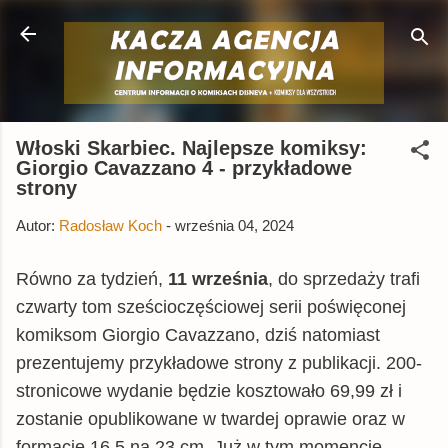
Przejdź do głównej zawartości
Włoski Skarbiec. Najlepsze komiksy:
Giorgio Cavazzano 4 - przykładowe
strony
Autor:
Radosław Koch
-
września 04, 2024
Równo za tydzień,
11 września
, do sprzedaży trafi
czwarty tom sześcioczęściowej serii poświęconej
komiksom Giorgio Cavazzano, dziś natomiast
prezentujemy przykładowe strony z publikacji. 200-
stronicowe wydanie
będzie kosztowało 69,99 zł i
zostanie opublikowane w twardej oprawie oraz w
formacie 16,5 na 23 cm. Już w tym momencie