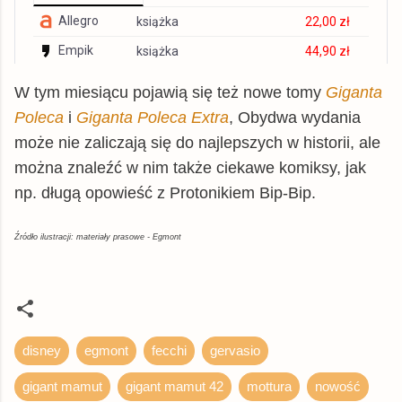
Allegro
książka
22,00 zł
Empik
książka
44,90 zł
© BUY.BOX
W tym miesiącu pojawią się też nowe tomy
Giganta
Poleca
i
Giganta Poleca Extra
, Obydwa wydania
może nie zaliczają się do najlepszych w historii, ale
można znaleźć w nim także ciekawe komiksy, jak
np. długą opowieść z Protonikiem Bip-Bip.
Źródło ilustracji: materiały prasowe - Egmont
disney
egmont
fecchi
gervasio
gigant mamut
gigant mamut 42
mottura
nowość