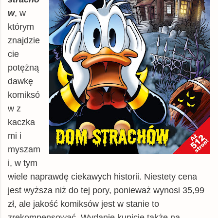
w
, w
którym
znajdzie
cie
potężną
dawkę
komiksó
w z
kaczka
mi i
myszam
i, w tym
wiele naprawdę ciekawych historii. Niestety cena
jest wyższa niż do tej pory, ponieważ wynosi 35,99
zł, ale jakość komiksów jest w stanie to
zrekompensować. Wydanie kupicie także na