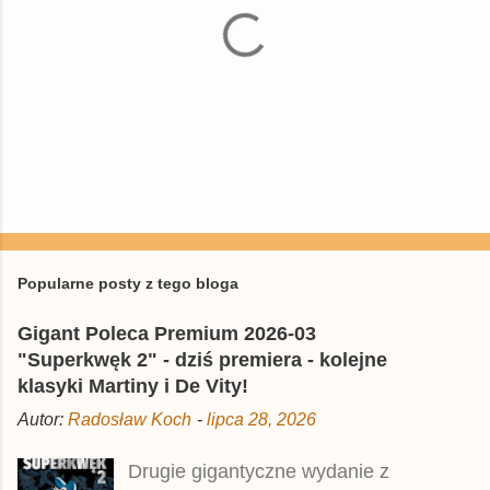
P
r
z
e
Popularne posty z tego bloga
ś
l
Gigant Poleca Premium 2026-03
i
j
"Superkwęk 2" - dziś premiera - kolejne
k
klasyki Martiny i De Vity!
o
m
Autor:
Radosław Koch
-
lipca 28, 2026
e
n
t
Drugie gigantyczne wydanie z
a