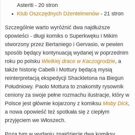
Asteriti - 20 stron
Klub Oszczędnych Dżentelmenów
- 21 stron
Szczególnie warto wyróżnić dwa najdłuższe
opowieści - długi komiks o Superkwęku i Mikim
stworzony przez Bertaniego i Gervasio, w pewien
sposób będący kontynuacją wydanej w poprzednim
roku po polsku
Wielkiej drace w Kaczogrodzie
, a
także historię Cabelli i Mottury będącą mysią
reinterpretacją ekspedycji Shackletona na Biegun
Południowy. Paolo Mottura to znakomity rysownik
ceniony za swoje pełne rozmachu ilustracje, który w
Polsce jest głównie kojarzony z komiksu
Moby Dick
,
a nowa opowieść też spotkała się z ciepłym
przyjęciem we Włoszech.
Poza tym w wydaniu znajdziecie dwa komiksy