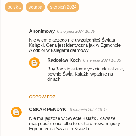
polska
scarpa
sierpień 2024
Anonimowy
6 sierpnia 2024 16:35
K
Nie wiem dlaczego nie uwzględniłeś Świata
o
Książki. Cena jest identyczna jak w Egmoncie.
A odbiór w księgarni darmowy.
m
e
Radosław Koch
6 sierpnia 2024 16:35
n
BuyBox się automatycznie aktualizuje,
pewnie Świat Książki wpadnie na
t
dniach
a
r
ODPOWIEDZ
z
OSKAR PENDYK
6 sierpnia 2024 16:44
e
Nie ma jeszcze w Swiecie Ksiażki. Zawsze
mają opożnienia, albo to cicha umowa między
Egmontem a Swiatem Ksiązki.