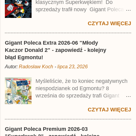
klasycznym Superkwękiem! Do
r
z
sprzedaży trafił nowy Gigant Poleca
Premium pod tytułem Superkwęk 2 .
CZYTAJ WIĘCEJ
Jest to kolejny 624-stronicowy tom z
najstarszymi historiami o kaczym
mścicielu. Cena okładkowa wydania
Gigant Poleca Extra 2026-06 "Młody
wynosi 49,99 zł i zamówicie go także z
Kaczor Donald 2" - zapowiedź - kolejny
rabatem na Egmont.pl . Za przekład
błąd Egmontu!
odpowiadał Jacek Drewnowski.
Autor:
Radosław Koch
-
lipca 23, 2026
Publikacja jest przedrukiem drugiego
tomu niemieckiego Lustiges
Myśleliście, że to koniec negatywnych
Taschenbuch Phantomias Collection ,
niespodzianek od Egmontu? 8
który trafił do sprzedaży pod koniec
września do sprzedaży trafi Gigant
2025 roku.
Poleca Extra - Młody Kaczor Donald 2 .
CZYTAJ WIĘCEJ
Jednak wbrew temu, na co wskazuje
nazwa tomu, nie będzie to przedruk
drugiego wydania o przygodach
Gigant Poleca Premium 2026-03
młodego Kaczora Donalda i jego