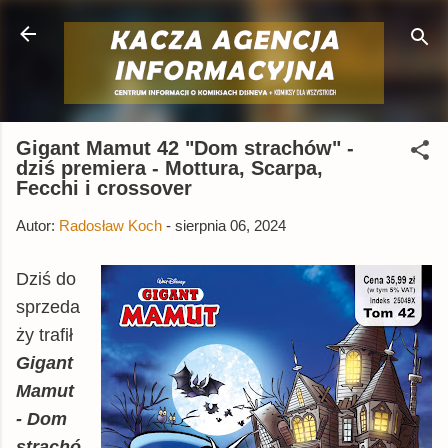
Przejdź do głównej zawartości
Gigant Mamut 42 "Dom strachów" -
dziś premiera - Mottura, Scarpa,
Fecchi i crossover
Autor:
Radosław Koch
-
sierpnia 06, 2024
Dziś do
sprzeda
ży trafił
Gigant
Mamut
- Dom
strachó