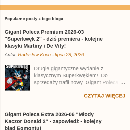
P
r
z
e
Popularne posty z tego bloga
ś
l
Gigant Poleca Premium 2026-03
i
j
"Superkwęk 2" - dziś premiera - kolejne
k
klasyki Martiny i De Vity!
o
m
Autor:
Radosław Koch
-
lipca 28, 2026
e
n
t
Drugie gigantyczne wydanie z
a
klasycznym Superkwękiem! Do
r
z
sprzedaży trafił nowy Gigant Poleca
Premium pod tytułem Superkwęk 2 .
CZYTAJ WIĘCEJ
Jest to kolejny 624-stronicowy tom z
najstarszymi historiami o kaczym
mścicielu. Cena okładkowa wydania
Gigant Poleca Extra 2026-06 "Młody
wynosi 49,99 zł i zamówicie go także z
Kaczor Donald 2" - zapowiedź - kolejny
rabatem na Egmont.pl . Za przekład
błąd Egmontu!