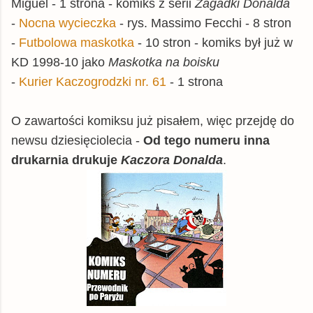
Miguel - 1 strona - komiks z serii
Zagadki Donalda
-
Nocna wycieczka
- rys. Massimo Fecchi - 8 stron
-
Futbolowa maskotka
- 10 stron - komiks był już w
KD 1998-10 jako
Maskotka na boisku
-
Kurier Kaczogrodzki nr. 61
- 1 strona
O zawartości komiksu już pisałem, więc przejdę do
newsu dziesięciolecia -
Od tego numeru inna
drukarnia drukuje
Kaczora Donalda
.