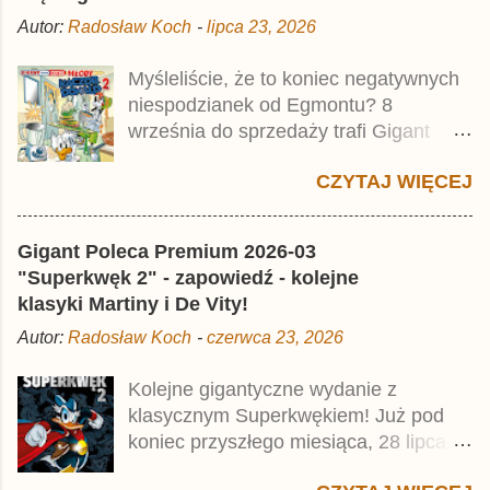
odpowiadał Jacek Drewnowski.
Autor:
Radosław Koch
-
lipca 23, 2026
Publikacja jest przedrukiem drugiego
tomu niemieckiego Lustiges
Myśleliście, że to koniec negatywnych
Taschenbuch Phantomias Collection ,
niespodzianek od Egmontu? 8
który trafił do sprzedaży pod koniec
września do sprzedaży trafi Gigant
2025 roku.
Poleca Extra - Młody Kaczor Donald 2 .
CZYTAJ WIĘCEJ
Jednak wbrew temu, na co wskazuje
nazwa tomu, nie będzie to przedruk
drugiego wydania o przygodach
Gigant Poleca Premium 2026-03
młodego Kaczora Donalda i jego
"Superkwęk 2" - zapowiedź - kolejne
przyjaciół, lecz prawdopodobnie znajdą
klasyki Martiny i De Vity!
się tam opowieści z wydań 9-10 .
Autor:
Radosław Koch
-
czerwca 23, 2026
Publikacja będzie liczyła ok. 360 stron i
kosztowała 37,99 zł. W środku znajdą
Kolejne gigantyczne wydanie z
się historie z tomów 20. i 21. Lustiges
klasycznym Superkwękiem! Już pod
Taschenbuch Young Comics, które
koniec przyszłego miesiąca, 28 lipca ,
zostały wydane w Niemczech parę
do sprzedaży trafi kolejny Gigant
miesięcy temu.