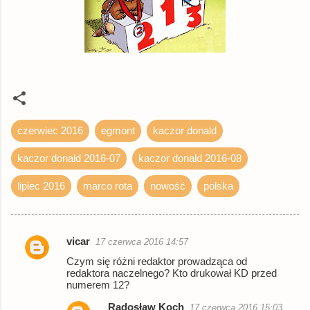
czerwiec 2016
egmont
kaczor donald
kaczor donald 2016-07
kaczor donald 2016-08
lipiec 2016
marco rota
nowość
polska
vicar
17 czerwca 2016 14:57
K
Czym się różni redaktor prowadząca od
o
redaktora naczelnego? Kto drukował KD przed
numerem 12?
m
e
Radosław Koch
17 czerwca 2016 15:03