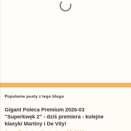
r
z
e
Popularne posty z tego bloga
Gigant Poleca Premium 2026-03
"Superkwęk 2" - dziś premiera - kolejne
klasyki Martiny i De Vity!