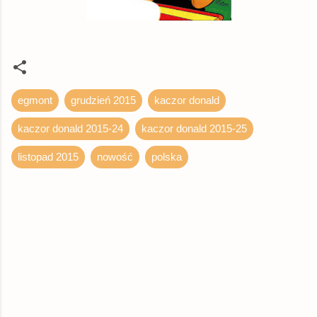
egmont
grudzień 2015
kaczor donald
kaczor donald 2015-24
kaczor donald 2015-25
listopad 2015
nowość
polska
K
o
m
e
n
t
a