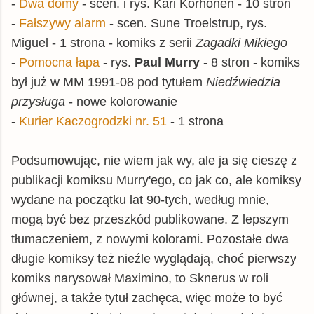
-
Dwa domy
- scen. i rys. Kari Korhonen - 10 stron
-
Fałszywy alarm
- scen. Sune Troelstrup, rys.
Miguel - 1 strona - komiks z serii
Zagadki Mikiego
-
Pomocna łapa
- rys.
Paul Murry
- 8 stron - komiks
był już w MM 1991-08 pod tytułem
Niedźwiedzia
przysługa
- nowe kolorowanie
-
Kurier Kaczogrodzki nr. 51
- 1 strona
Podsumowując, nie wiem jak wy, ale ja się cieszę z
publikacji komiksu Murry'ego, co jak co, ale komiksy
wydane na początku lat 90-tych, według mnie,
mogą być bez przeszkód publikowane. Z lepszym
tłumaczeniem, z nowymi kolorami. Pozostałe dwa
długie komiksy też nieźle wyglądają, choć pierwszy
komiks narysował Maximino, to Sknerus w roli
głównej, a także tytuł zachęca, więc może to być