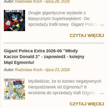
Autor:
Radosław Koch
-
lipca 28, 2026
Drugie gigantyczne wydanie z
klasycznym Superkwękiem! Do
sprzedaży trafił nowy Gigant Poleca
Premium pod tytułem Superkwęk 2 .
CZYTAJ WIĘCEJ
Jest to kolejny 624-stronicowy tom z
najstarszymi historiami o kaczym
mścicielu. Cena okładkowa wydania
Gigant Poleca Extra 2026-06 "Młody
wynosi 49,99 zł i zamówicie go także z
Kaczor Donald 2" - zapowiedź - kolejny
rabatem na Egmont.pl . Za przekład
błąd Egmontu!
odpowiadał Jacek Drewnowski.
Autor:
Radosław Koch
-
lipca 23, 2026
Publikacja jest przedrukiem drugiego
tomu niemieckiego Lustiges
Myśleliście, że to koniec negatywnych
Taschenbuch Phantomias Collection ,
niespodzianek od Egmontu? 8
który trafił do sprzedaży pod koniec
września do sprzedaży trafi Gigant
2025 roku.
Poleca Extra - Młody Kaczor Donald 2 .
CZYTAJ WIĘCEJ
Jednak wbrew temu, na co wskazuje