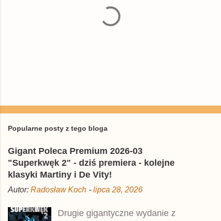
P
r
z
e
Popularne posty z tego bloga
ś
l
Gigant Poleca Premium 2026-03
i
j
"Superkwęk 2" - dziś premiera - kolejne
k
klasyki Martiny i De Vity!
o
m
Autor:
Radosław Koch
-
lipca 28, 2026
e
n
t
Drugie gigantyczne wydanie z
a