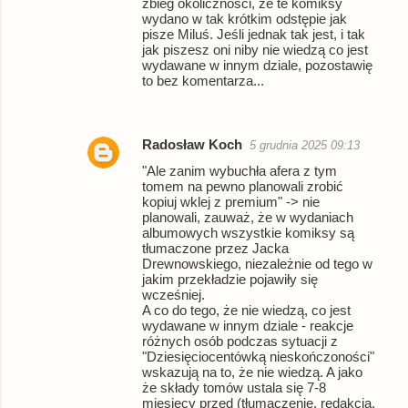
zbieg okoliczności, że te komiksy
wydano w tak krótkim odstępie jak
pisze Miluś. Jeśli jednak tak jest, i tak
jak piszesz oni niby nie wiedzą co jest
wydawane w innym dziale, pozostawię
to bez komentarza...
Radosław Koch
5 grudnia 2025 09:13
"Ale zanim wybuchła afera z tym
tomem na pewno planowali zrobić
kopiuj wklej z premium" -> nie
planowali, zauważ, że w wydaniach
albumowych wszystkie komiksy są
tłumaczone przez Jacka
Drewnowskiego, niezależnie od tego w
jakim przekładzie pojawiły się
wcześniej.
A co do tego, że nie wiedzą, co jest
wydawane w innym dziale - reakcje
różnych osób podczas sytuacji z
"Dziesięciocentówką nieskończoności"
wskazują na to, że nie wiedzą. A jako
że składy tomów ustala się 7-8
miesięcy przed (tłumaczenie, redakcja,