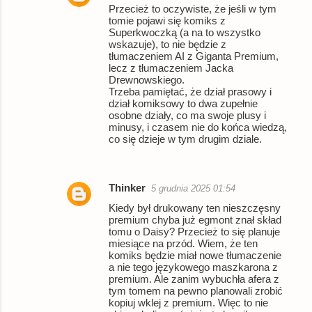
Przecież to oczywiste, że jeśli w tym
tomie pojawi się komiks z
Superkwoczką (a na to wszystko
wskazuje), to nie będzie z
tłumaczeniem AI z Giganta Premium,
lecz z tłumaczeniem Jacka
Drewnowskiego.
Trzeba pamiętać, że dział prasowy i
dział komiksowy to dwa zupełnie
osobne działy, co ma swoje plusy i
minusy, i czasem nie do końca wiedzą,
co się dzieje w tym drugim dziale.
Thinker
5 grudnia 2025 01:54
Kiedy był drukowany ten nieszczęsny
premium chyba już egmont znał skład
tomu o Daisy? Przecież to się planuje
miesiące na przód. Wiem, że ten
komiks będzie miał nowe tłumaczenie
a nie tego językowego maszkarona z
premium. Ale zanim wybuchła afera z
tym tomem na pewno planowali zrobić
kopiuj wklej z premium. Więc to nie