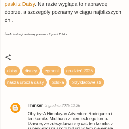
inbook.pl
książka
102,95 zł
paski z Daisy
. Na razie wygląda to naprawdę
Woblink.com
książka
110,49 zł
dobrze, a szczegóły poznamy w ciągu najbliższych
dni.
booktime.pl
książka
125,56 zł
© BUY.BOX
Źródło ilustracji: materiały prasowe - Egmont Polska
daisy
disney
egmont
grudzień 2025
nasza urocza daisy
polska
przykładowe str
Thinker
3 grudnia 2025 12:25
K
Oby był A Himalayan Adventure Rodrigueza i
o
ten komiks Midthuna z niemieckiego tomu.
Dziwne, że zdecydowali się dać ten komiks z
m
superkwoczką skoro był już w tym niewypale