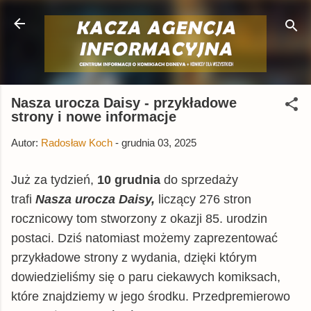
Przejdź do głównej zawartości
Nasza urocza Daisy - przykładowe
strony i nowe informacje
Autor:
Radosław Koch
-
grudnia 03, 2025
Już za tydzień,
10 grudnia
do sprzedaży
trafi
Nasza urocza Daisy,
liczący 276 stron
rocznicowy tom stworzony z okazji 85. urodzin
postaci. Dziś natomiast możemy zaprezentować
przykładowe strony z wydania, dzięki którym
dowiedzieliśmy się o paru ciekawych komiksach,
które znajdziemy w jego środku. Przedpremierowo