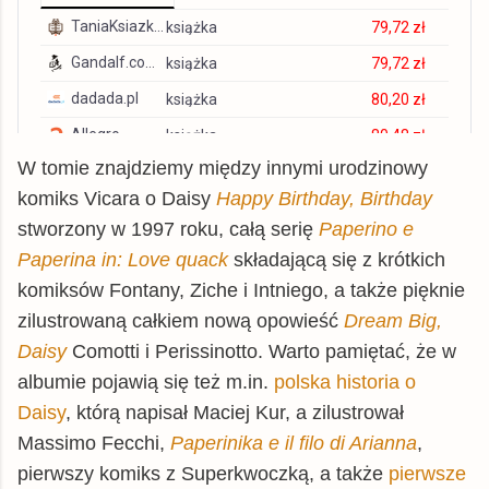
TaniaKsiazka.pl
książka
79,72 zł
Gandalf.com.pl
książka
79,72 zł
dadada.pl
książka
80,20 zł
Allegro
książka
80,48 zł
W tomie znajdziemy między innymi urodzinowy
gildia.pl
książka
80,59 zł
komiks Vicara o Daisy
Happy Birthday, Birthday
tantis.pl
książka
86,43 zł
stworzony w 1997 roku, całą serię
Paperino e
matfel.pl
książka
86,44 zł
Paperina in: Love quack
składającą się z krótkich
swiatksiazki.pl
książka
87,71 zł
komiksów Fontany, Ziche i Intniego, a także pięknie
czytam.pl
książka
89,37 zł
zilustrowaną całkiem nową opowieść
Dream Big,
Daisy
Comotti i Perissinotto. Warto pamiętać, że w
znak.com.pl
książka
91,33 zł
albumie pojawią się też m.in.
polska historia o
Matras.pl
książka
96,60 zł
Daisy
, którą napisał Maciej Kur, a zilustrował
chodnikliteracki.pl
książka
96,60 zł
Massimo Fecchi,
Paperinika e il filo di Arianna
,
Empik
książka
98,99 zł
pierwszy komiks z Superkwoczką, a także
pierwsze