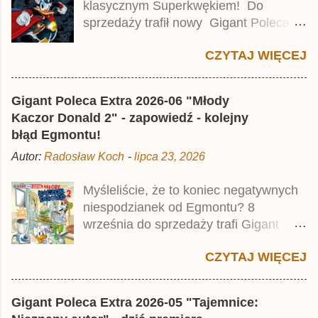
klasycznym Superkwękiem! Do
r
z
sprzedaży trafił nowy Gigant Poleca
Premium pod tytułem Superkwęk 2 .
CZYTAJ WIĘCEJ
Jest to kolejny 624-stronicowy tom z
najstarszymi historiami o kaczym
mścicielu. Cena okładkowa wydania
Gigant Poleca Extra 2026-06 "Młody
wynosi 49,99 zł i zamówicie go także z
Kaczor Donald 2" - zapowiedź - kolejny
rabatem na Egmont.pl . Za przekład
błąd Egmontu!
odpowiadał Jacek Drewnowski.
Autor:
Radosław Koch
-
lipca 23, 2026
Publikacja jest przedrukiem drugiego
tomu niemieckiego Lustiges
Myśleliście, że to koniec negatywnych
Taschenbuch Phantomias Collection ,
niespodzianek od Egmontu? 8
który trafił do sprzedaży pod koniec
września do sprzedaży trafi Gigant
2025 roku.
Poleca Extra - Młody Kaczor Donald 2 .
CZYTAJ WIĘCEJ
Jednak wbrew temu, na co wskazuje
nazwa tomu, nie będzie to przedruk
drugiego wydania o przygodach
Gigant Poleca Extra 2026-05 "Tajemnice:
młodego Kaczora Donalda i jego