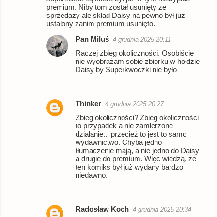
e
premium. Niby tom został usunięty ze
sprzedaży ale skład Daisy na pewno był juz
n
ustalony zanim premium usunięto.
t
Pan Miluś
4 grudnia 2025 20:11
a
Raczej zbieg okoliczności. Osobiście
r
nie wyobrażam sobie zbiorku w hołdzie
Daisy by Superkwoczki nie było
z
e
Thinker
4 grudnia 2025 20:27
Zbieg okoliczności? Zbieg okoliczności
to przypadek a nie zamierzone
działanie... przecież to jest to samo
wydawnictwo. Chyba jedno
tłumaczenie mają, a nie jedno do Daisy
a drugie do premium. Więc wiedzą, że
ten komiks był już wydany bardzo
niedawno.
Radosław Koch
4 grudnia 2025 20:34