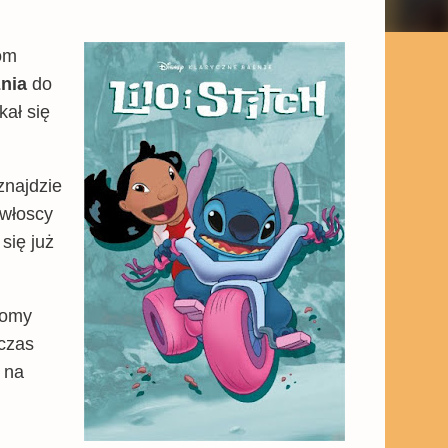
tom
znia
do
kał się
znajdzie
 włoscy
się już
tomy
 czas
 na