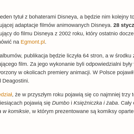
den tytuł z bohaterami Disneya, a będzie nim kolejny 
ntującej adaptacje filmów animowanych Disneya.
28 styc
jący do filmu Disneya z 2002 roku, który ostatnio docze
mówić na
Egmont.pl
.
lbumów, publikacja będzie liczyła 64 stron, a w środku 
jącego film. Za jego wykonanie byli odpowiedzialni były
orzony w okolicach premiery animacji. W Polsce pojawił 
 Deagostini.
dział
, że w przyszłym roku pojawią się co najmniej trzy 
iesiącach pojawią się
Dumbo
i
Księżniczka i żaba
. Cały
a w komiksie
, w którym prezentowane są komiksy oparte