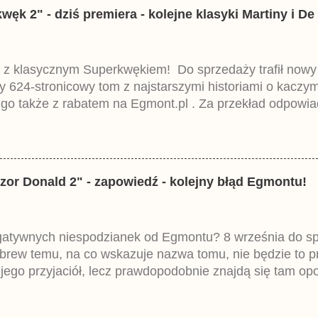
k 2" - dziś premiera - kolejne klasyki Martiny i De 
 z klasycznym Superkwękiem! Do sprzedaży trafił now
ny 624-stronicowy tom z najstarszymi historiami o kacz
 go także z rabatem na Egmont.pl . Za przekład odpowia
iemieckiego Lustiges Taschenbuch Phantomias Collection
zor Donald 2" - zapowiedź - kolejny błąd Egmontu!
egatywnych niespodzianek od Egmontu? 8 września do spr
brew temu, na co wskazuje nazwa tomu, nie będzie to 
ego przyjaciół, lecz prawdopodobnie znajdą się tam opo
ztowała 37,99 zł. W środku znajdą się historie z tomów 2
mczech parę miesięcy temu.