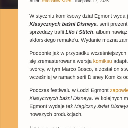
Autor:
Radosław Koch
-
listopada 17, 2025
W styczniu komiksowy dział Egmont wyda je
Klasycznych baśni Disneya
, serii preze
sprzedaży trafii
Lilo i Stitch
, album nawiązu
aktorskiego remake'u. Wydanie można za
Podobnie jak w przypadku wcześniejszych a
się zremasterowana wersja
komiksu
adaptu
twórcy, w tym Marco Bosco, a został on stw
wcześniej w ramach serii Disney Komiks od
Podczas festiwalu w Łodzi Egmont
zapowie
Klasycznych baśni Disneya
. W kolejnych m
Egmont wydaje też
Magiczny świat Disney
nowszych produkcjach.