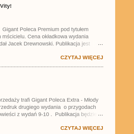
Vity!
y Gigant Poleca Premium pod tytułem
ym mścicielu. Cena okładkowa wydania
dał Jacek Drewnowski. Publikacja jest
 , który trafił do sprzedaży pod koniec
CZYTAJ WIĘCEJ
zedaży trafi Gigant Poleca Extra - Młody
przedruk drugiego wydania o przygodach
wieści z wydań 9-10 . Publikacja będzie
0. i 21. Lustiges Taschenbuch Young Comics,
CZYTAJ WIĘCEJ