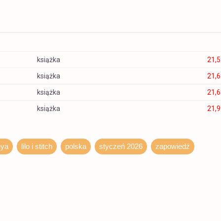
książka
21,5
książka
21,6
książka
21,6
książka
21,9
książka
22,5
książka
23,6
eya
lilo i stitch
polska
styczeń 2026
zapowiedź
książka
23,9
książka
24,0
książka
24,2
książka
24,3