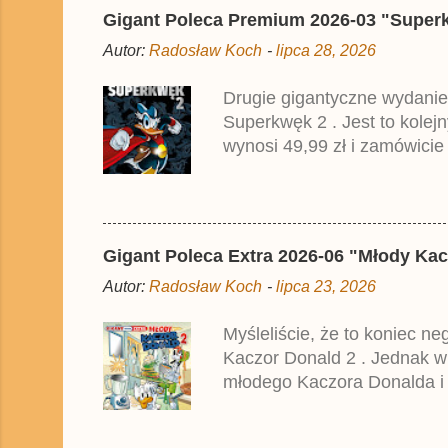
Gigant Poleca Premium 2026-03 "Superkwę
Autor:
Radosław Koch
-
lipca 28, 2026
Drugie gigantyczne wydanie
Superkwęk 2 . Jest to kolej
wynosi 49,99 zł i zamówicie
przedrukiem drugiego tomu n
2025 roku.
Gigant Poleca Extra 2026-06 "Młody Kac
Autor:
Radosław Koch
-
lipca 23, 2026
Myśleliście, że to koniec n
Kaczor Donald 2 . Jednak w
młodego Kaczora Donalda i j
liczyła ok. 360 stron i kos
które zostały wydane w Nie