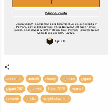
andersen
asteriti
disney
egmont
gigant
gigant 262
guerrini
lipiec 2025
marvel
nowość
polska
przykładowe str
K