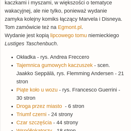
kaczkami i myszami, w większości o tematyce
wakacyjnej, ale nie tylko, ponieważ wydanie
zamyka kolejny komiks łączący Marvela i Disneya.
Tom zamówicie też na
Egmont.pl
.
Wydanie jest kopią
lipcowego tomu
niemieckiego
Lustiges Taschenbuch
.
Okładka - rys. Andrea Freccero
Tajemnica gumowych kaczuszek
- scen.
Jaakko Seppälä, rys. Flemming Andersen - 21
stron
Piąte koło u wozu
- rys. Francesco Guerrini -
30 stron
Droga przez miasto
- 6 stron
Triumf czerni
- 24 strony
Czar szczęścia
- 44 strony
Współlokatorzy
- 18 stron