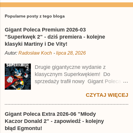
Popularne posty z tego bloga
Gigant Poleca Premium 2026-03
"Superkwęk 2" - dziś premiera - kolejne
klasyki Martiny i De Vity!
Autor:
Radosław Koch
-
lipca 28, 2026
Drugie gigantyczne wydanie z
klasycznym Superkwękiem! Do
sprzedaży trafił nowy Gigant Poleca
Premium pod tytułem Superkwęk 2 .
CZYTAJ WIĘCEJ
Jest to kolejny 624-stronicowy tom z
najstarszymi historiami o kaczym
mścicielu. Cena okładkowa wydania
Gigant Poleca Extra 2026-06 "Młody
wynosi 49,99 zł i zamówicie go także z
Kaczor Donald 2" - zapowiedź - kolejny
rabatem na Egmont.pl . Za przekład
błąd Egmontu!
odpowiadał Jacek Drewnowski.