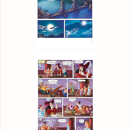
Allegro
książka
24,10 zł
inbook.pl
książka
24,27 zł
matfel.pl
książka
24,34 zł
gildia.pl
książka
24,49 zł
znak.com.pl
książka
24,70 zł
Empik
książka
25,99 zł
booktime.pl
książka
26,45 zł
Woblink.com
książka
29,74 zł
© BUY.BOX