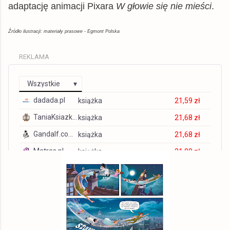
adaptację animacji Pixara
W głowie się nie mieści
.
Źródło ilustracji: materiały prasowe - Egmont Polska
REKLAMA
Wszystkie
dadada.pl
książka
21,59 zł
TaniaKsiazka.pl
książka
21,68 zł
Gandalf.com.pl
książka
21,68 zł
Matras.pl
książka
21,99 zł
tantis.pl
książka
22,59 zł
swiatksiazki.pl
książka
23,02 zł
chodnikliteracki.pl
książka
23,99 zł
czytam.pl
książka
24,06 zł