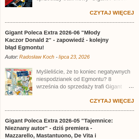
Premium pod tytułem Superkwęk 2 .
CZYTAJ WIĘCEJ
Jest to kolejny 624-stronicowy tom z
najstarszymi historiami o kaczym
mścicielu. Cena okładkowa wydania
Gigant Poleca Extra 2026-06 "Młody
wynosi 49,99 zł i zamówicie go także z
Kaczor Donald 2" - zapowiedź - kolejny
rabatem na Egmont.pl . Za przekład
błąd Egmontu!
odpowiadał Jacek Drewnowski.
Autor:
Radosław Koch
-
lipca 23, 2026
Publikacja jest przedrukiem drugiego
tomu niemieckiego Lustiges
Myśleliście, że to koniec negatywnych
Taschenbuch Phantomias Collection ,
niespodzianek od Egmontu? 8
który trafił do sprzedaży pod koniec
września do sprzedaży trafi Gigant
2025 roku.
Poleca Extra - Młody Kaczor Donald 2 .
CZYTAJ WIĘCEJ
Jednak wbrew temu, na co wskazuje
nazwa tomu, nie będzie to przedruk
drugiego wydania o przygodach
Gigant Poleca Extra 2026-05 "Tajemnice:
młodego Kaczora Donalda i jego
Nieznany autor" - dziś premiera -
przyjaciół, lecz prawdopodobnie znajdą
Mazzarello, Mastantuono, De Vita i
się tam opowieści z wydań 9-10 .