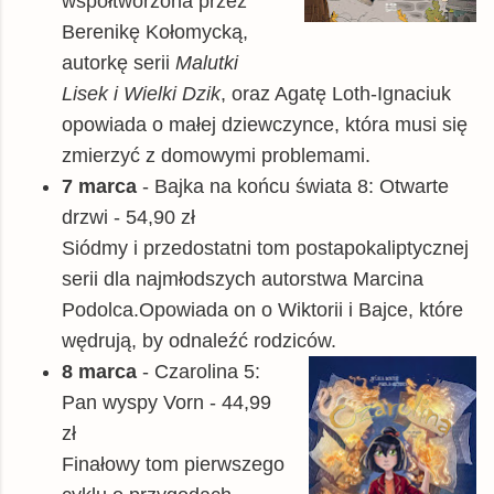
współtworzona przez
Berenikę Kołomycką,
autorkę serii
Malutki
Lisek i Wielki Dzik
, oraz Agatę Loth-Ignaciuk
opowiada o małej dziewczynce, która musi się
zmierzyć z domowymi problemami.
7 marca
- Bajka na końcu świata 8: Otwarte
drzwi - 54,90 zł
Siódmy i przedostatni tom postapokaliptycznej
serii dla najmłodszych autorstwa Marcina
Podolca.Opowiada on o Wiktorii i Bajce, które
wędrują, by odnaleźć rodziców.
8 marca
- Czarolina 5:
Pan wyspy Vorn - 44,99
zł
Finałowy tom pierwszego