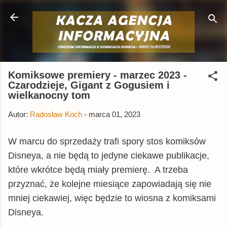
Przejdź do głównej zawartości
Komiksowe premiery - marzec 2023 -
Czarodzieje, Gigant z Gogusiem i
wielkanocny tom
Autor:
Radosław Koch
-
marca 01, 2023
W marcu do sprzedaży trafi spory stos komiksów
Disneya, a nie będą to jedyne ciekawe publikacje,
które wkrótce będą miały premierę. A trzeba
przyznać, że kolejne miesiące zapowiadają się nie
mniej ciekawiej, więc będzie to wiosna z komiksami
Disneya.