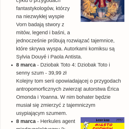
cyklu o przygodach
fantastykologów, którzy
na niezwykłej wyspie
Vorn badają stwory z
mitów, legend i baśni, a
jednocześnie próbują rozwiązać tajemnice,
które skrywa wyspa. Autorkami komiksu są
Sylvia Douyé i Paola Antista.
8 marca
- Dziobak Toto 4: Dziobak Toto i
senny szum - 39,99 zł
Kolejny tom serii opowiadającej o przygodach
antropomorficznych zwierząt autorstwa Érica
Omonda i Yoanna. W nim bohater będzie
musiał się zmierzyć z tajemniczym
usypiającym szumem.
8 marca
- Herkules agent