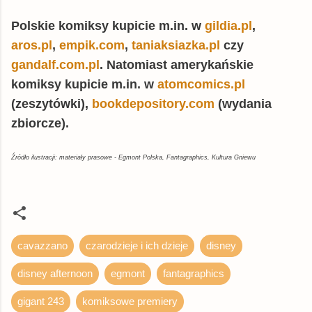
Polskie komiksy kupicie m.in. w
gildia.pl
,
aros.pl
,
empik.com
,
taniaksiazka.pl
czy
gandalf.com.pl
. Natomiast amerykańskie
komiksy kupicie m.in. w
atomcomics.pl
(zeszytówki),
bookdepository.com
(wydania
zbiorcze).
Źródło ilustracji: materiały prasowe - Egmont Polska, Fantagraphics, Kultura Gniewu
cavazzano
czarodzieje i ich dzieje
disney
disney afternoon
egmont
fantagraphics
gigant 243
komiksowe premiery