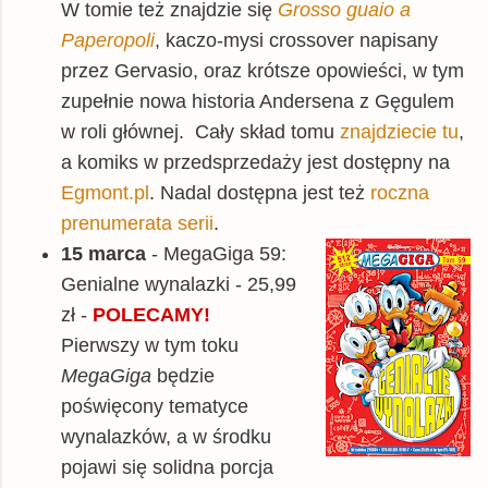
W tomie też znajdzie się
Grosso guaio a
Paperopoli
, kaczo-mysi crossover napisany
przez Gervasio, oraz krótsze opowieści, w tym
zupełnie nowa historia Andersena z Gęgulem
w roli głównej. Cały skład tomu
znajdziecie tu
,
a komiks w przedsprzedaży jest dostępny na
Egmont.pl
. Nadal dostępna jest też
roczna
prenumerata serii
.
15 marca
- MegaGiga 59:
Genialne wynalazki - 25,99
zł -
POLECAMY!
Pierwszy w tym toku
MegaGiga
będzie
poświęcony tematyce
wynalazków, a w środku
pojawi się solidna porcja