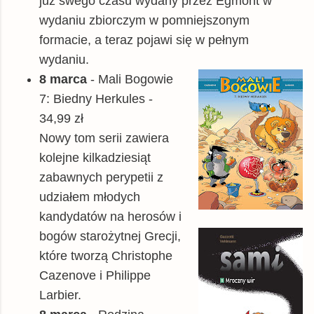
już swego czasu wydany przez Egmont w
wydaniu zbiorczym w pomniejszonym
formacie, a teraz pojawi się w pełnym
wydaniu.
8 marca
- Mali Bogowie
7: Biedny Herkules -
34,99 zł
Nowy tom serii zawiera
kolejne kilkadziesiąt
zabawnych perypetii z
udziałem młodych
kandydatów na herosów i
bogów starożytnej Grecji,
które tworzą Christophe
Cazenove i Philippe
Larbier.