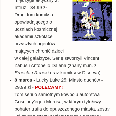
międzygalaktyczny 2:
Intruz - 34,99 zł
Drugi tom komiksu
opowiadającego o
uczniach kosmicznej
akademii szkolącej
przyszłych agentów
mających chronić dzieci
w całej galaktyce. Serię stworzyli Vincent
Zabus i Antonello Dalena (znany m.in. z
Ernesta i Rebeki
oraz komiksów Disneya).
8 marca
- Lucky Luke 25: Miasto duchów -
29,99 zł -
POLECAMY!
Tom serii o samotnym kowboju autorstwa
Goscinny'ego i Morrisa, w którym tytułowy
bohater trafia do opuszczonego miasta, został