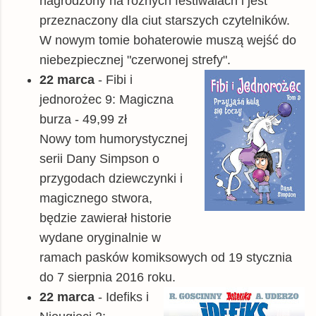
nagrodzony na różnych festiwalach i jest
przeznaczony dla ciut starszych czytelników.
W nowym tomie bohaterowie muszą wejść do
niebezpiecznej "czerwonej strefy".
22 marca
- Fibi i
jednorożec 9: Magiczna
burza - 49,99 zł
Nowy
tom humorystycznej
serii Dany Simpson o
przygodach dziewczynki i
magicznego stwora,
będzie zawierał historie
wydane oryginalnie w
ramach pasków komiksowych od 19 stycznia
do 7 sierpnia 2016 roku.
22 marca
- Idefiks i