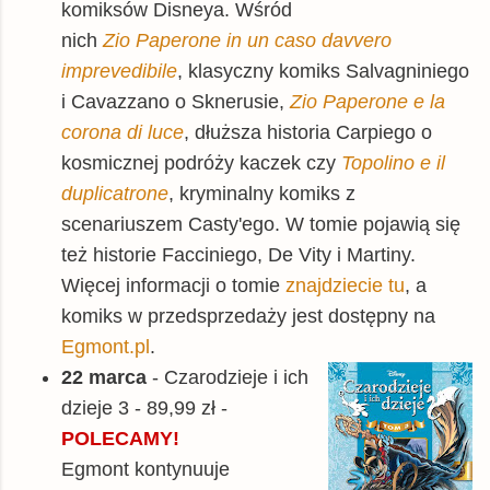
komiksów Disneya. Wśród
nich
Zio Paperone in un caso davvero
imprevedibile
, klasyczny komiks Salvagniniego
i Cavazzano o Sknerusie,
Zio Paperone e la
corona di luce
, dłuższa historia Carpiego o
kosmicznej podróży kaczek czy
Topolino e il
duplicatrone
, kryminalny komiks z
scenariuszem Casty'ego. W tomie pojawią się
też historie Facciniego, De Vity i Martiny.
Więcej informacji o tomie
znajdziecie tu
, a
komiks w przedsprzedaży jest dostępny na
Egmont.pl
.
22 marca
- Czarodzieje i ich
dzieje 3 - 89,99 zł -
POLECAMY!
Egmont kontynuuje