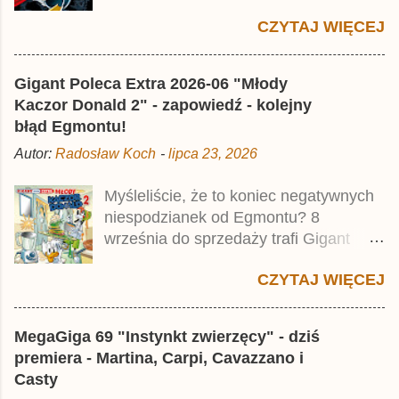
Premium pod tytułem Superkwęk 2 .
CZYTAJ WIĘCEJ
Jest to kolejny 624-stronicowy tom z
najstarszymi historiami o kaczym
mścicielu. Cena okładkowa wydania
Gigant Poleca Extra 2026-06 "Młody
wynosi 49,99 zł i zamówicie go także z
Kaczor Donald 2" - zapowiedź - kolejny
rabatem na Egmont.pl . Za przekład
błąd Egmontu!
odpowiadał Jacek Drewnowski.
Autor:
Radosław Koch
-
lipca 23, 2026
Publikacja jest przedrukiem drugiego
tomu niemieckiego Lustiges
Myśleliście, że to koniec negatywnych
Taschenbuch Phantomias Collection ,
niespodzianek od Egmontu? 8
który trafił do sprzedaży pod koniec
września do sprzedaży trafi Gigant
2025 roku.
Poleca Extra - Młody Kaczor Donald 2 .
CZYTAJ WIĘCEJ
Jednak wbrew temu, na co wskazuje
nazwa tomu, nie będzie to przedruk
drugiego wydania o przygodach
MegaGiga 69 "Instynkt zwierzęcy" - dziś
młodego Kaczora Donalda i jego
premiera - Martina, Carpi, Cavazzano i
przyjaciół, lecz prawdopodobnie znajdą
Casty
się tam opowieści z wydań 9-10 .