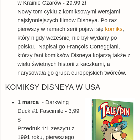
w Krainie Czarów - 29,99 zł
Nowy tom cyklu z komiksowymi wersjami
najsłynniejszych filmów Disneya. Po raz
pierwszy w ramach serii pojawi się
komiks
,
który nigdy wcześniej nie był wydany po
polsku. Napisał go François Corteggiani,
którzy fani komiksów Disneya kojarzą także z
wielu świetnych historii z kaczkami, a
narysowała go grupa europejskich twórców.
KOMIKSY DISNEYA W USA
1 marca
- Darkwing
Duck #1 Fascimile - 3,99
$
Przedruk 1:1 zeszytu z
1991 roku, pierwszego