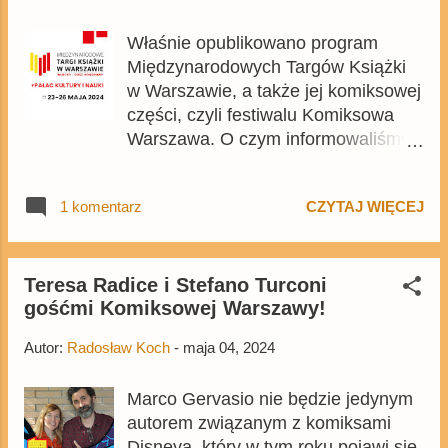
Gigantach - 573. i 574. Lustiges
Właśnie opublikowano program
Taschenbuch .
Międzynarodowych Targów Książki
w Warszawie, a także jej komiksowej
części, czyli festiwalu Komiksowa
Warszawa. O czym informowaliśmy
kilkanaście dni temu , gościem
wydarzenia będzie Marco Gervasio ,
1 komentarz
CZYTAJ WIĘCEJ
słynny włoski scenarzysta i rysownik
komiksów Disneya. Spotkania z
Gervasio odbędą się w piątek i w
sobotę, czyli 24 i 25 maja .
Teresa Radice i Stefano Turconi
gośćmi Komiksowej Warszawy!
Autor:
Radosław Koch
-
maja 04, 2024
Marco Gervasio nie będzie jedynym
autorem związanym z komiksami
Disneya, który w tym roku pojawi się