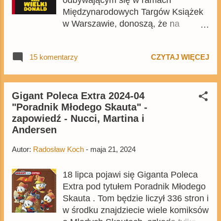
Międzynarodowych Targów Książek
w Warszawie, donoszą, że na
stoisku Egmontu jest dostępny
przedpremierowo tom Nasz wielki
15 komentarzy
CZYTAJ WIĘCEJ
Donald , a wydanie posiada
specjalnie barwione brzegi. Na
stoisku można też kupić kolejne
tomy Giganta i Giganta Extra , które
Gigant Poleca Extra 2024-04
"Poradnik Młodego Skauta" -
do sprzedaży trafią w przyszłym
zapowiedź - Nucci, Martina i
tygodniu.
Andersen
Autor:
Radosław Koch
-
maja 21, 2024
18 lipca pojawi się Giganta Poleca
Extra pod tytułem Poradnik Młodego
Skauta . Tom będzie liczył 336 stron i
w środku znajdziecie wiele komiksów