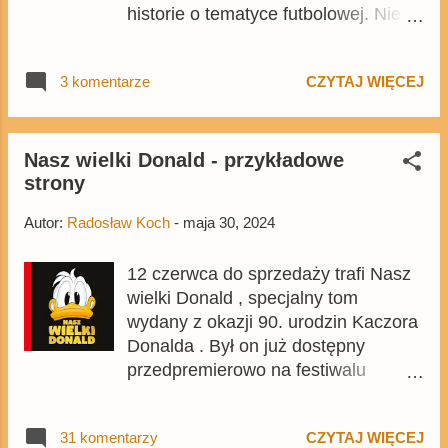
historie o tematyce futbolowej. Nie
brakuje też historii cenionych
twórców.. Tom kupicie też na
3 komentarze
CZYTAJ WIĘCEJ
Egmont.pl . Wydanie jest kopią
majowego wydania niemieckiego
Lustiges Taschenbuch .
Nasz wielki Donald - przykładowe
strony
Autor:
Radosław Koch
-
maja 30, 2024
12 czerwca do sprzedaży trafi Nasz
wielki Donald , specjalny tom
wydany z okazji 90. urodzin Kaczora
Donalda . Był on już dostępny
przedpremierowo na festiwalu
Komiksowa Warszawa, a parę
tygodni temu opublikowaliśmy tekst z
31 komentarzy
CZYTAJ WIĘCEJ
informacjami o tym, jakie komiksy