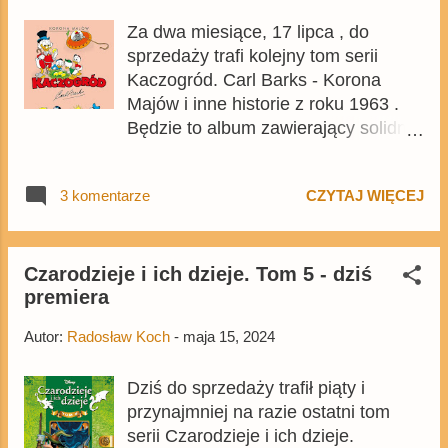
Za dwa miesiące, 17 lipca , do
sprzedaży trafi kolejny tom serii
Kaczogród. Carl Barks - Korona
Majów i inne historie z roku 1963 .
Będzie to album zawierający solidną
porcję komiksów ze środka lat 60.,
czyli najmniej znanego dla polskiego
3 komentarze
CZYTAJ WIĘCEJ
czytelnika okresu z kariery Barksa.
Cena 232-stronicowego tomu
wyniesie 89,99 zł i już go można
kupić w przedsprzedaży na
Czarodzieje i ich dzieje. Tom 5 - dziś
premiera
Egmont.pl .
Autor:
Radosław Koch
-
maja 15, 2024
Dziś do sprzedaży trafił piąty i
przynajmniej na razie ostatni tom
serii Czarodzieje i ich dzieje.