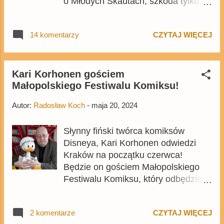
o Młodych Skautach, szkoda tylko,
że wybór historii jest dość
dyskusyjny. Wydanie będzie
14 komentarzy
CZYTAJ WIĘCEJ
kosztowało 29,99 zł , czyli 2 zł więcej
niż wcześniejsze tomy serii.
Publikacja będzie oparta na tomie
Lustiges Taschenbuch Enten-Edition
Kari Korhonen gościem
Małopolskiego Festiwalu Komiksu!
, niemieckiej serii poświęconej
komiksom z kaczkami.
Autor:
Radosław Koch
-
maja 20, 2024
Słynny fiński twórca komiksów
Disneya, Kari Korhonen odwiedzi
Kraków na początku czerwca!
Będzie on gościem Małopolskiego
Festiwalu Komiksu, który odbędzie
się w dniach 8-9 czerwca w
Wojewódzkiej Bibliotece Publicznej
2 komentarze
CZYTAJ WIĘCEJ
w Krakowie. Cały program