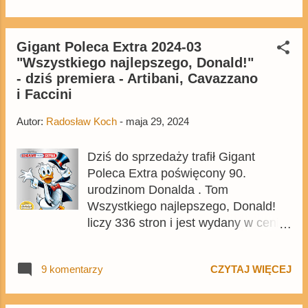
znajdą się w wydaniu. Natomiast
dziś, dzięki uprzejmości
wydawnictwa Egmont, publikujemy
Gigant Poleca Extra 2024-03
"Wszystkiego najlepszego, Donald!"
przykładowe plansze z wydania.
- dziś premiera - Artibani, Cavazzano
Album możecie już zamówić na
i Faccini
Egmont.pl .
Autor:
Radosław Koch
-
maja 29, 2024
Dziś do sprzedaży trafił Gigant
Poleca Extra poświęcony 90.
urodzinom Donalda . Tom
Wszystkiego najlepszego, Donald!
liczy 336 stron i jest wydany w cenie
okładkowej 27,99 zł. W środku
znajdziecie ogromną porcję
9 komentarzy
CZYTAJ WIĘCEJ
komiksów z Donaldem w roli
głównej, ale bywały dużo lepsze
urodzinowe tomy. Komiks jest też