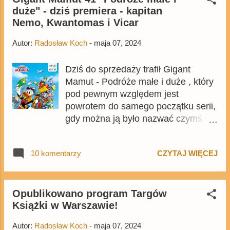
duże" - dziś premiera - kapitan
Micky Maus , choć ostatecznie może
Nemo, Kwantomas i Vicar
się ciut różnić.
Autor:
Radosław Koch
-
maja 07, 2024
Dziś do sprzedaży trafił Gigant
Mamut - Podróże małe i duże , który
pod pewnym względem jest
powrotem do samego początku serii,
gdy można ją było nazwać czymś w
rodzaju podwójnego Giganta .
Wydanie zawiera ponad 500 stron
10 komentarzy
CZYTAJ WIĘCEJ
komiksów z kaczkami i myszami, w
tym wcześniej pominięte historie o
kapitanie Nemo oraz Kwantomasie.
Kupicie je także na Egmont.pl z 30%
Opublikowano program Targów
Książki w Warszawie!
rabatem. Tom składa się z komiksów
oryginalnie wydanych w dwóch
Autor:
Radosław Koch
-
maja 07, 2024
pominiętych w zeszłym roku