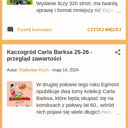
Wydanie liczy 320 stron, ma twardą
oprawę i format mniejszy niż Gigant
Poleca Extra . Cena okładkowa tomu
wynosi 89,99 zł, a z rabatem można
Prześlij komentarz
CZYTAJ WIĘCEJ
kupić go m.in. na Egmont.pl .
Przykładowe strony znajdziecie tu .
Kaczogród Carla Barksa 25-26 -
przegląd zawartości
Autor:
Radosław Koch
-
maja 14, 2024
W drugiej połowie tego roku Egmont
opublikuje dwa tomy kolekcji Carla
Barksa, które będą skupiać się na
komiksach z połowy lat 60., wśród
nich pojawi się wiele długich historii z
Sknerusem, w tym te, w których
kaczy miliarder walczy z Magiką de