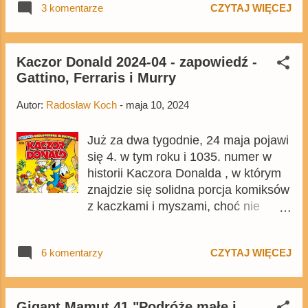
3 komentarze
CZYTAJ WIĘCEJ
Czar i Braćmi Be, a także kilka dotąd
niewydanych w Polsce ten-pagerów
z Donaldem. Ogólnie będzie to tomy
prezentujące okres, który dotąd nie
Kaczor Donald 2024-04 - zapowiedź -
Gattino, Ferraris i Murry
był za bardzo znany polskim
czytelnikom.
Autor:
Radosław Koch
-
maja 10, 2024
Już za dwa tygodnie, 24 maja pojawi
się 4. w tym roku i 1035. numer w
historii Kaczora Donalda , w którym
znajdzie się solidna porcja komiksów
z kaczkami i myszami, choć nie
będzie to wydanie poświęcone 90.
urodzinom Kaczora Donalda. Numer
6 komentarzy
CZYTAJ WIĘCEJ
możecie zamówić na Egmont.pl . Z
plansz udostępnionych przez
Egmont wynika, że numer będzie
oparty na jedenastym tegorocznym
Gigant Mamut 41 "Podróże małe i