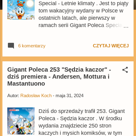
Special - Letnie klimaty . Jest to piąty
tom wakacyjny wydany w Polsce w
ostatnich latach, ale pierwszy w
ramach serii Gigant Poleca Special ,
do której w tym roku przeniesiono
tomy związane z świętami i porami
6 komentarzy
CZYTAJ WIĘCEJ
roku. Cena okładkowa
opublikowanego w formacie A5 256-
stronicowego wydania wynosi 24,99
zł, Tom jest oparty na niemieckim
Gigant Poleca 253 "Sędzia kaczor" -
dziś premiera - Andersen, Mottura i
Lustiges Taschenbuch Sonderband:
Mastantuono
Sommer z 2023 roku, ale
wprowadzono parę zmian, dotyczą
Autor:
Radosław Koch
-
maja 31, 2024
one głównie jednego, bardzo dobrze
ocenianego komiksu.
Dziś do sprzedaży trafił 253. Gigant
Poleca - Sędzia kaczor . W środku
wydania znajdziecie 250 stron
kaczych i mysich komiksów, w tym