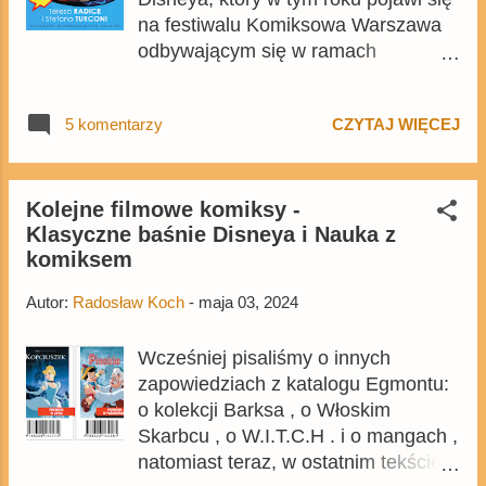
na festiwalu Komiksowa Warszawa
odbywającym się w ramach
Międzynarodowych Targów Książki
w Warszawie zaplanowanych na 23-
5 komentarzy
CZYTAJ WIĘCEJ
26 maja. Poza tym gośćmi festiwalu
będą Teresa Radice i Stefano
Turconi , twórcy znani z wielu serii,
zarówno disnejowskich jak i
Kolejne filmowe komiksy -
Klasyczne baśnie Disneya i Nauka z
niedisnejowskich, wydawanych w
komiksem
Polsce.
Autor:
Radosław Koch
-
maja 03, 2024
Wcześniej pisaliśmy o innych
zapowiedziach z katalogu Egmontu:
o kolekcji Barksa , o Włoskim
Skarbcu , o W.I.T.C.H . i o mangach ,
natomiast teraz, w ostatnim tekście