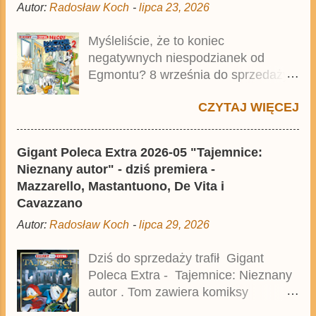
Autor:
Radosław Koch
-
lipca 23, 2026
Drewnowski. Publikacja jest
przedrukiem drugiego tomu
Myśleliście, że to koniec
niemieckiego Lustiges Taschenbuch
negatywnych niespodzianek od
Phantomias Collection , który trafił do
Egmontu? 8 września do sprzedaży
sprzedaży pod koniec 2025 roku.
trafi Gigant Poleca Extra - Młody
CZYTAJ WIĘCEJ
Kaczor Donald 2 . Jednak wbrew
temu, na co wskazuje nazwa tomu,
nie będzie to przedruk drugiego
Gigant Poleca Extra 2026-05 "Tajemnice:
wydania o przygodach młodego
Nieznany autor" - dziś premiera -
Kaczora Donalda i jego przyjaciół,
Mazzarello, Mastantuono, De Vita i
lecz prawdopodobnie znajdą się tam
Cavazzano
opowieści z wydań 9-10 . Publikacja
Autor:
Radosław Koch
-
lipca 29, 2026
będzie liczyła ok. 360 stron i
kosztowała 37,99 zł. W środku
Dziś do sprzedaży trafił Gigant
znajdą się historie z tomów 20. i 21.
Poleca Extra - Tajemnice: Nieznany
Lustiges Taschenbuch Young
autor . Tom zawiera komiksy
Comics, które zostały wydane w
związane z różnymi tajemnicami, w
Niemczech parę miesięcy temu.