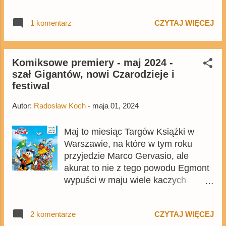
poświęconym tegorocznemu
katalogowi Klubu Świata Komiksu,
1 komentarz
CZYTAJ WIĘCEJ
przejdziemy do tytułów związanych z
filmowymi markami Disneya. W tym
wypadku także nie ma wielkich
zaskoczeń, a Egmont będzie
Komiksowe premiery - maj 2024 -
szał Gigantów, nowi Czarodzieje i
kontynuować Klasyczne baśnie
festiwal
Disneya , serię z adaptacjami filmów
kinowych, i Naukę z komiksem , cykl
Autor:
Radosław Koch
-
maja 01, 2024
z popularnonaukowymi komiksami.
Maj to miesiąc Targów Książki w
Warszawie, na które w tym roku
przyjedzie Marco Gervasio, ale
akurat to nie z tego powodu Egmont
wypuści w maju wiele kaczych
komiksów. Wygląda na to, że w
okresie przedwakacyjnym Giganty
2 komentarze
CZYTAJ WIĘCEJ
sprzedają się tak dobrze, że w maju