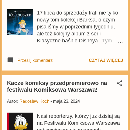
17 lipca do sprzedaży trafi nie tylko
nowy tom kolekcji Barksa, o czym
pisaliśmy w poprzednim tygodniu,
ale też kolejny album z serii
Klasyczne baśnie Disneya . Tym
razem w serii pojawi się adaptacja
klasycznego filmu Disneya z 1950
Prześlij komentarz
CZYTAJ WIĘCEJ
roku - Kopciuszek . Komiks można
też już zamówić z Egmont.pl .
Kacze komiksy przedpremierowo na
festiwalu Komiksowa Warszawa!
Autor:
Radosław Koch
-
maja 23, 2024
Nasi reporterzy, którzy już dzisiaj są
na Festiwalu Komiksowa Warszawa
odbywającym się w ramach