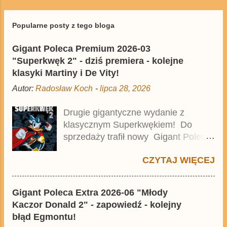
Popularne posty z tego bloga
Gigant Poleca Premium 2026-03
"Superkwęk 2" - dziś premiera - kolejne
klasyki Martiny i De Vity!
Autor:
Radosław Koch
-
lipca 28, 2026
Drugie gigantyczne wydanie z
klasycznym Superkwękiem! Do
sprzedaży trafił nowy Gigant Poleca
Premium pod tytułem Superkwęk 2 .
CZYTAJ WIĘCEJ
Jest to kolejny 624-stronicowy tom z
najstarszymi historiami o kaczym
mścicielu. Cena okładkowa wydania
Gigant Poleca Extra 2026-06 "Młody
wynosi 49,99 zł i zamówicie go także
Kaczor Donald 2" - zapowiedź - kolejny
z rabatem na Egmont.pl . Za
błąd Egmontu!
przekład odpowiadał Jacek