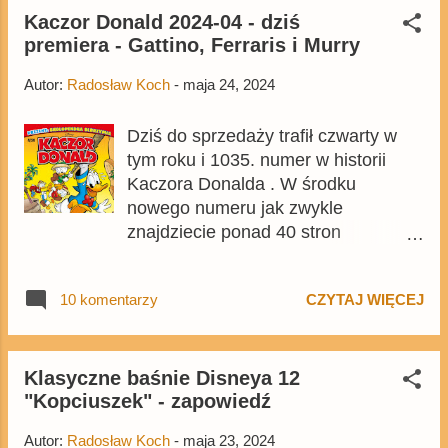
dostępny na Egmont.pl . Wydanie
Kaczor Donald 2024-04 - dziś
premiera - Gattino, Ferraris i Murry
jest oparte na najnowszym tomie
Lustiges Taschenbuch Enten-Edition
Autor:
Radosław Koch
-
maja 24, 2024
, niemieckiej serii poświęconej
komiksom z kaczkami.
Dziś do sprzedaży trafił czwarty w
tym roku i 1035. numer w historii
Kaczora Donalda . W środku
nowego numeru jak zwykle
znajdziecie ponad 40 stron
komiksów z kaczkami i myszami, w
tym dłuższą historię stworzoną przez
10 komentarzy
CZYTAJ WIĘCEJ
dwóch cenionych twórców z
Kaczorem Donaldem w roli głównej.
Numer jest oparty na dwudziestym
pierwszym tegorocznym norweskim
Klasyczne baśnie Disneya 12
"Kopciuszek" - zapowiedź
Donald Duck , Poza kioskami pismo
jest dostępne także: - na Empik.com
Autor:
Radosław Koch
-
maja 23, 2024
- na Egmont.pl