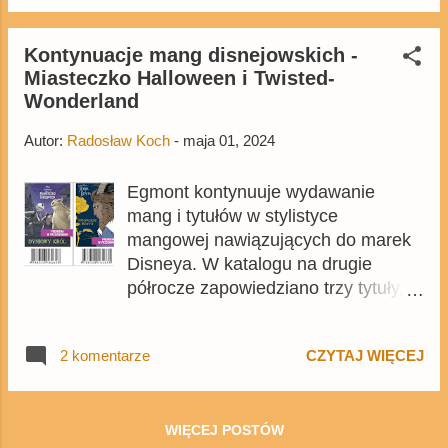
przez to wyjdą aż 4 tomy różnych
serii, a w każdych z nich pojawią się
ciekawe historie.
Kontynuacje mang disnejowskich -
Miasteczko Halloween i Twisted-
Wonderland
Autor:
Radosław Koch
-
maja 01, 2024
Egmont kontynuuje wydawanie
mang i tytułów w stylistyce
mangowej nawiązujących do marek
Disneya. W katalogu na drugie
półrocze zapowiedziano trzy tytuły, z
których każdy jest w pewnym stopniu
kontynuacją tego, co Egmont
2 komentarze
CZYTAJ WIĘCEJ
wydawał do tej pory, choć w dwóch
przypadkach po części możemy
mówić o nowościach.
WIĘCEJ POSTÓW