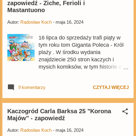
zapowiedź - Ziche, Ferioli i
zadawane pytanie - w których
Mastantuono
tomach można znaleźć komiksy
odwiedzających Polskę autorów?
Autor:
Radosław Koch
-
maja 16, 2024
16 lipca do sprzedaży trafi piąty w
tym roku tom Giganta Poleca - Król
plaży . W środku wydania
znajdziecie 250 stron kaczych i
mysich komiksów, w tym historie o
tematyce związanej z latem i
wakacjami. Nie zabraknie też
9 komentarzy
CZYTAJ WIĘCEJ
opowieści cenionych twórców, w tym
także takich, którzy zwykle nie
goszczą w Gigantach . Tom będzie
kopią czerwcowego wydania
Kaczogród Carla Barksa 25 "Korona
Majów" - zapowiedź
niemieckiego Lustiges Taschenbuch
.
Autor:
Radosław Koch
-
maja 16, 2024