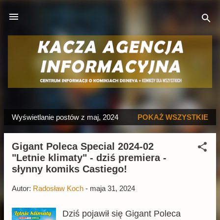
Przejdź do głównej zawartości
Wyświetlanie postów z maj, 2024
POKAŻ WSZYSTKIE
P
o
Gigant Poleca Special 2024-02
s
"Letnie klimaty" - dziś premiera -
t
słynny komiks Castiego!
y
Autor:
Radosław Koch
-
maja 31, 2024
Dziś pojawił się Gigant Poleca