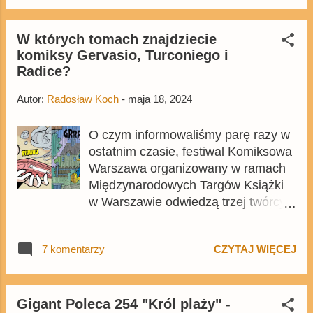
wydarzenia znajdziecie tutaj .
W których tomach znajdziecie
komiksy Gervasio, Turconiego i
Radice?
Autor:
Radosław Koch
-
maja 18, 2024
O czym informowaliśmy parę razy w
ostatnim czasie, festiwal Komiksowa
Warszawa organizowany w ramach
Międzynarodowych Targów Książki
w Warszawie odwiedzą trzej twórcy
związani z kaczymi i mysimi
komiksami - Marco Gervasio oraz
7 komentarzy
CZYTAJ WIĘCEJ
Stefano Turconi i Teresa Radice .
Szczegółowy program wydarzenia
znajdziecie tu , natomiast my
odpowiadamy na wielokrotnie
Gigant Poleca 254 "Król plaży" -