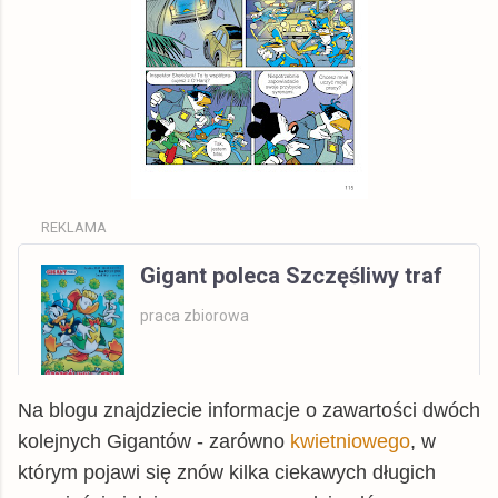
REKLAMA
Gigant poleca Szczęśliwy traf
praca zbiorowa
Na blogu znajdziecie informacje o zawartości dwóch
Wszystkie
kolejnych Gigantów - zarówno
kwietniowego
, w
którym pojawi się znów kilka ciekawych długich
Allegro
książka
21,00 zł