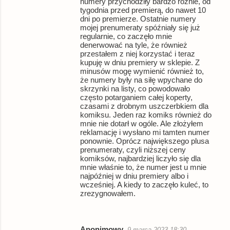
numery przychodziły bardzo różnie, od
tygodnia przed premierą, do nawet 10
dni po premierze. Ostatnie numery
mojej prenumeraty spóźniały się już
regularnie, co zaczęło mnie
denerwować na tyle, że również
przestałem z niej korzystać i teraz
kupuję w dniu premiery w sklepie. Z
minusów mogę wymienić również to,
że numery były na siłę wpychane do
skrzynki na listy, co powodowało
często potarganiem całej koperty,
czasami z drobnym uszczerbkiem dla
komiksu. Jeden raz komiks również do
mnie nie dotarł w ogóle. Ale złożyłem
reklamację i wysłano mi tamten numer
ponownie. Oprócz największego plusa
prenumeraty, czyli niższej ceny
komiksów, najbardziej liczyło się dla
mnie właśnie to, że numer jest u mnie
najpóźniej w dniu premiery albo i
wcześniej. A kiedy to zaczęło kuleć, to
zrezygnowałem.
Anonimowy
9 marca 2023 18:30