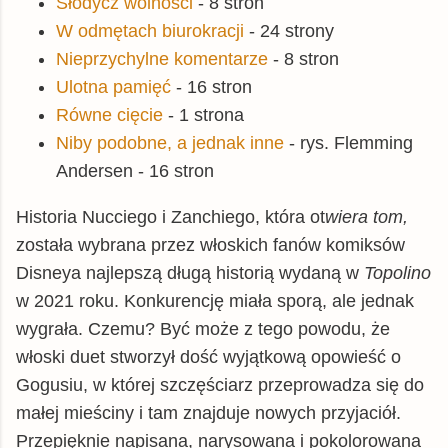
Słodycz wolności
- 8 stron
W odmętach biurokracji
- 24 strony
Nieprzychylne komentarze
- 8 stron
Ulotna pamięć
- 16 stron
Równe cięcie
- 1 strona
Niby podobne, a jednak inne
- rys. Flemming
Andersen - 16 stron
Historia Nucciego i Zanchiego, która ot
wiera tom,
została wybrana przez włoskich fanów komiksów
Disneya najlepszą długą historią wydaną w
Topolino
w 2021 roku. Konkurencję miała sporą, ale jednak
wygrała. Czemu? Być może z tego powodu, że
włoski duet stworzył dość wyjątkową opowieść o
Gogusiu, w której szczęściarz przeprowadza się do
małej mieściny i tam znajduje nowych przyjaciół.
Przepięknie napisana, narysowana i pokolorowana