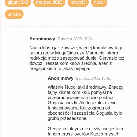
gigant 243
marzec 2023
nowość
nucci
polska
Anonimowy
7 marca 2023 18:21
K
Nucci klasa jak zawsze, więcej komiksów tego
o
autora np. w MegaGiga czy Mamucie, skoro
redakcja może zastępować duble. Gervasio też
m
dowozi, reszta komiksów średnia, a ten z
e
megajonkiem to jakaś pepega.
n
Anonimowy
8 marca 2023 16:51
t
Właśnie Nucci taki średniawy. Znaczy
fajny klimat komiksu, pomysł na
a
przepracowanie na nowo postaci
r
Gogusia niezły. Ale to uzależnienie
funkcjonowania Kaczogrodu od
z
obecnośćci i szczęścia Gogusia było
grubo przesadzone.
e
Gervasio faktycznie niezły, nie jestem
fanem cross-overów Kaczo-mysich