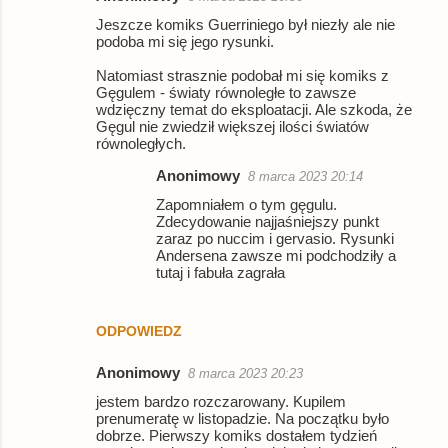
Jeszcze komiks Guerriniego był niezły ale nie
podoba mi się jego rysunki.
Natomiast strasznie podobał mi się komiks z
Gęgulem - światy równoległe to zawsze
wdzięczny temat do eksploatacji. Ale szkoda, że
Gęgul nie zwiedził większej ilości światów
równoległych.
Anonimowy
8 marca 2023 20:14
Zapomniałem o tym gęgulu.
Zdecydowanie najjaśniejszy punkt
zaraz po nuccim i gervasio. Rysunki
Andersena zawsze mi podchodziły a
tutaj i fabuła zagrała
ODPOWIEDZ
Anonimowy
8 marca 2023 20:23
jestem bardzo rozczarowany. Kupilem
prenumeratę w listopadzie. Na początku było
dobrze. Pierwszy komiks dostałem tydzień