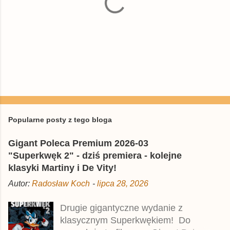
P
r
z
e
Popularne posty z tego bloga
ś
l
Gigant Poleca Premium 2026-03
i
j
"Superkwęk 2" - dziś premiera - kolejne
k
klasyki Martiny i De Vity!
o
m
Autor:
Radosław Koch
-
lipca 28, 2026
e
n
t
Drugie gigantyczne wydanie z
a
klasycznym Superkwękiem! Do
r