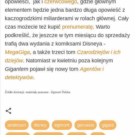
opowieści, jak i
czerwcowego
, gdzie głównym
Empik
książka
39,99 zł
elementem będzie jedna bardzo długa opowieść z
© BUY.BOX
kaczogrodzkimi miliarderami w rolach głównej. Cały
czas możecie też kupić
prenumeratę
. Warto
podkreślić, że jeszcze w tym miesiącu
do sprzedaży
trafią dwa wydania z komiksami Disneya -
MegaGiga
, a także trzeci tom
Czarodziejów i ich
dziejów
. Natomiast w kwietniu poza kolejnym
Gigantem
pojawi się nowy tom
Agentów i
detektywów
.
Źródło ilustracji: materiały prasowe - Egmont Polska
andersen
disney
egmont
gervasio
gigant