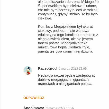
ale tu pokazanie zderzenia Mikiego że
Superkwękiem było ciekawe i udane,
ch~tnie bym przeczytał coś w rodzaju
kontynuacji, gdyby istniało. To by było
ciekawe.
Komiks z Megajonikiem był akurat
ciekawy, podoba mi się warstwa
edukacyjna tego komiksu, sporo się z
niego dowiedziałem, ale nie jestem
fanem postaci Megajonika taka
miniaturowa kopia Diodaka i tyle,
puenta też była conajmniej dziwna.
Kaczogród
8 marca 2023 21:55
Redakcja raczej będzie zastępować
duble w megagigach i gigantach
mamutach a nie gigantach poleca.
ODPOWIEDZ
Anonimowy
8 marca 2023 16:56