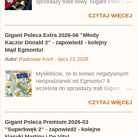
z
sprzedaży trafił nowy Gigant Poleca
Premium pod tytułem Superkwęk 2 .
CZYTAJ WIĘCEJ
Jest to kolejny 624-stronicowy tom z
najstarszymi historiami o kaczym
mścicielu. Cena okładkowa wydania
Gigant Poleca Extra 2026-06 "Młody
wynosi 49,99 zł i zamówicie go także z
Kaczor Donald 2" - zapowiedź - kolejny
rabatem na Egmont.pl . Za przekład
błąd Egmontu!
odpowiadał Jacek Drewnowski.
Autor:
Radosław Koch
-
lipca 23, 2026
Publikacja jest przedrukiem drugiego
tomu niemieckiego Lustiges
Myśleliście, że to koniec negatywnych
Taschenbuch Phantomias Collection ,
niespodzianek od Egmontu? 8
który trafił do sprzedaży pod koniec
września do sprzedaży trafi Gigant
2025 roku.
Poleca Extra - Młody Kaczor Donald 2 .
CZYTAJ WIĘCEJ
Jednak wbrew temu, na co wskazuje
nazwa tomu, nie będzie to przedruk
drugiego wydania o przygodach
Gigant Poleca Premium 2026-03
młodego Kaczora Donalda i jego
"Superkwęk 2" - zapowiedź - kolejne
przyjaciół, lecz prawdopodobnie znajdą
klasyki Martiny i De Vity!