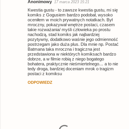
Anonimowy
17 marca 2023 15:21
Kwestia gustu - to zawsze kwestia gustu, mi się
komiks z Gogusiem bardzo podobał, wysoko
oceniłem w moich prywatnych notatkach. Był
mroczny, pokazywał wnętrze postaci, czasem
takie rozważania/ myśli człowieka po prostu
nachodzą, stad komiks jak najbardziej
pozytywny, dodatkowo waśnie jego odmienność
postrzegam jako duża plus. Dla mnie np. Postać
Batmana taka mroczna i tragiczna jest
przedstawiona w niektórych komiksach bardzo
dobrze, a w filmie robią z niego bogatego
bohatera, praktycznie nieśmiertelnego… a to nie
tedy droga, bardziej doceniam mrok o tragizm
postaci z komiksu
ODPOWIEDZ