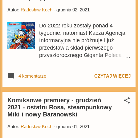
sposób, żeby album nadal nadawał
Autor:
Radosław Koch
-
grudnia 02, 2021
się do szerokiego g...
Do 2022 roku zostały ponad 4
tygodnie, natomiast Kacza Agencja
Informacyjna nie próżnuje i już
przedstawia skład pierwszego
przyszłorocznego Giganta Poleca .
235. tom będzie nosił tytuł W obronie
Kaczogrodu, a do sprzedaży trafi 25
4 komentarze
CZYTAJ WIĘCEJ
stycznia. Warto przypomnieć, że w
przyszłym roku do sprzedaży trafi aż
8 tomów serii, a wszystkie z nich
możecie dostać w ramach
Komiksowe premiery - grudzień
2021 - ostatni Rosa, steampunkowy
prenumeraty za 87,92 zł. Tom będzie
Miki i nowy Baranowski
kopią styczniowego wydania
niemieckiego Lustiges Taschenbuch
Autor:
Radosław Koch
-
grudnia 01, 2021
.