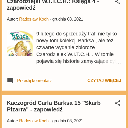
łotrami, ale nie zawsze. Wydanie
Czarodziejki W.I.T.C.H.: Księga 4 -
zapowiedź
zostało oparte na niemieckim 104.
Lustiges Taschenuch Spezial .
Autor:
Radosław Koch
-
grudnia 08, 2021
9 lutego do sprzedaży trafi nie tylko
nowy tom kolekcji Barksa , ale też
czwarte wydanie zbiorcze
Czarodziejek W.I.T.C.H. . W tomie
pojawią się historie zamykające cykl
Nerissa powraca , choć czytelnicy
mogą być trochę zaskoczeni
Prześlij komentarz
CZYTAJ WIĘCEJ
zawartością wydania. Komiks można
już kupić w przedsprzedaży na
Egmont.pl .
Kaczogród Carla Barksa 15 "Skarb
Pizarra" - zapowiedź
Autor:
Radosław Koch
-
grudnia 08, 2021