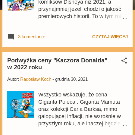
komiksów Disneya niż 2021, a
przynajmniej jeżeli chodzi o jakość
premierowych historii. To w tym roku
do końca wydano kolekcję Dona
Rosy, a także pojawiły się
3 komentarze
CZYTAJ WIĘCEJ
najsłynniejsze komiksy Carla Barksa
z Biednym, starym kaczorem i
Złotym hełmem na czele. Choć
kolekcja Barksa będzie
Podwyżka ceny "Kaczora Donalda"
w 2022 roku
prawdopodobnie będzie wydawana
przez kolejne 4 lata, to większość
Autor:
Radosław Koch
-
grudnia 30, 2021
najważniejszych historii zostało to
wydanych, ale nie zmienia to faktu,
Wszystko wskazuje, że cena
że przed nami jeszcze chociażby
Giganta Poleca , Giganta Mamuta
debiut Magiki i Kwakerfellera czy
oraz kolekcji Carla Barksa, mimo
najstarsze historie Barksa. 2021
galopującej inflacji, nie wzrośnie w
okazał się być też rokiem
przyszłym roku, ale inaczej będzie z
pozytywnych niespodzianek.
Kaczorem Donaldem . Na Egmont.pl
Pojawiła się seria Gigant Poleca