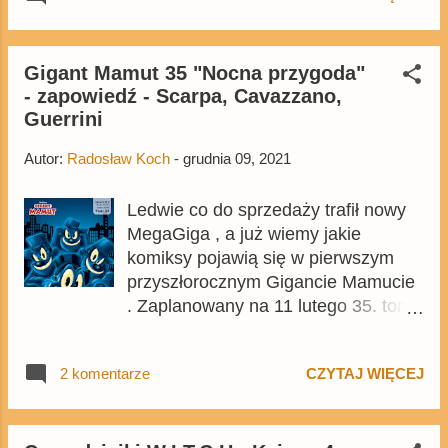
na prezent nie tylko na święta. Tym
razem wśród tytułów znalazły się też
dwa komiksy, które choć zostały
Gigant Mamut 35 "Nocna przygoda"
- zapowiedź - Scarpa, Cavazzano,
wydane wcześniej, ale przez kilka lat
Guerrini
nie były dostępne w sprzedaży i w
tym roku zostały dodrukowane.
Autor:
Radosław Koch
-
grudnia 09, 2021
Podobną listę, lecz zawierającą
komiksy z 2020 roku, znajdziecie na
Ledwie co do sprzedaży trafił nowy
łamach bloga .
MegaGiga , a już wiemy jakie
komiksy pojawią się w pierwszym
przyszłorocznym Gigancie Mamucie
. Zaplanowany na 11 lutego 35. tom
serii będzie nosił tytuł Nocna
przygoda , a w środku znajdzie się
2 komentarze
CZYTAJ WIĘCEJ
wiele komiksów, które rozgrywają się
w nocy, często wiążą się one z
kaczogrodzkimi i myszogrodzkimi