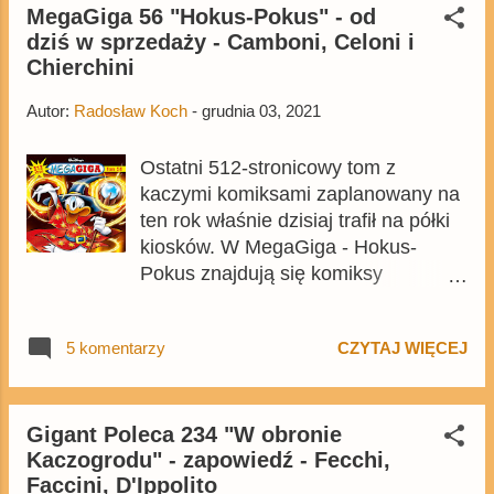
będzie nadrobiona, a za komiks
MegaGiga 56 "Hokus-Pokus" - od
dziś w sprzedaży - Camboni, Celoni i
bierze się nie byle jaki duet, lecz
Chierchini
Fabrizio Petrossi oraz Joris
Chamblain. Obecnie twórcy pracują
Autor:
Radosław Koch
-
grudnia 03, 2021
nad albumem o roboczym tytule Le
Dragon de Glasgow (Smok z
Ostatni 512-stronicowy tom z
Glasgow) , który przedstawi losy 9-
kaczymi komiksami zaplanowany na
letniego Sknerusa. Autorzy
ten rok właśnie dzisiaj trafił na półki
podkreślą, że są wielkimi fanami
kiosków. W MegaGiga - Hokus-
Życia i czasów Sknerusa McKwacza
Pokus znajdują się komiksy
Dona Rosy, a swoim komiksem będą
poświęcone tematyce czarodziejskiej
chcieli dołożyć drobną cegiełkę do
i magicznej. Tom już jest dostępny
tego dzieła. Na razie nie zdradzają
5 komentarzy
CZYTAJ WIĘCEJ
także na Egmont.pl . Wydanie
szczegółów fabuły, ale wspominają,
zawiera dokładnie te same komiksy
że postarają się w albumie
co niemiecki Lustiges Taschenbuch
przemycić kontekst historyczny,
Spezial 103 .
Gigant Poleca 234 "W obronie
chociażby związany z
Kaczogrodu" - zapowiedź - Fecchi,
wykorzystywaniem ówcześnie dzieci
Faccini, D'Ippolito
w pracy w kopalniach, ale w taki