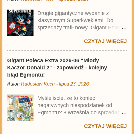
Drugie gigantyczne wydanie z
klasycznym Superkwękiem! Do
sprzedaży trafił nowy Gigant Poleca
Premium pod tytułem Superkwęk 2 .
CZYTAJ WIĘCEJ
Jest to kolejny 624-stronicowy tom z
najstarszymi historiami o kaczym
mścicielu. Cena okładkowa wydania
Gigant Poleca Extra 2026-06 "Młody
wynosi 49,99 zł i zamówicie go także
Kaczor Donald 2" - zapowiedź - kolejny
z rabatem na Egmont.pl . Za
błąd Egmontu!
przekład odpowiadał Jacek
Autor:
Radosław Koch
-
lipca 23, 2026
Drewnowski. Publikacja jest
przedrukiem drugiego tomu
Myśleliście, że to koniec
niemieckiego Lustiges Taschenbuch
negatywnych niespodzianek od
Phantomias Collection , który trafił do
Egmontu? 8 września do sprzedaży
sprzedaży pod koniec 2025 roku.
trafi Gigant Poleca Extra - Młody
CZYTAJ WIĘCEJ
Kaczor Donald 2 . Jednak wbrew
temu, na co wskazuje nazwa tomu,