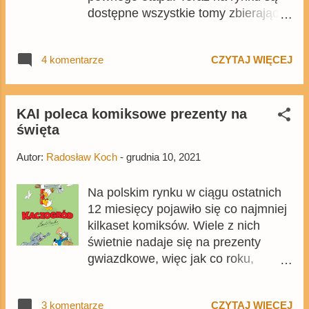
dostępne wszystkie tomy zbierające
komiksy stworzone pomiędzy 1947 a
1959 rokiem. Jest to także w
4 komentarze
CZYTAJ WIĘCEJ
pewnym stopniu półmetek kolekcji,
która choć liczy 30 tomów ( pełne
informacje znajdziecie tutaj ), to w
ramach 28 zamyka komiksy
KAI poleca komiksowe prezenty na
święta
rysowane przez Barksa. Z tej okazji
warto pochylić się nad wydanymi
Autor:
Radosław Koch
-
grudnia 10, 2021
dotychczas albumami i wybrać
najlepsze z nich. Nie jest to prosta
Na polskim rynku w ciągu ostatnich
rzecz, bo w prawie w każdym można
12 miesięcy pojawiło się co najmniej
znaleźć jakiś komiks, który mimo
kilkaset komiksów. Wiele z nich
kilkudziesięciu lat na karku, nadal
świetnie nadaje się na prezenty
jest zaliczany do najwybitniejszych i
gwiazdkowe, więc jak co roku,
najważniejszych komiksów Disneya.
redakcja komiksydisneya.pl wybrała
kilka niezwykle interesujących
3 komentarze
CZYTAJ WIĘCEJ
pozycji, które sprawdzą się świetnie