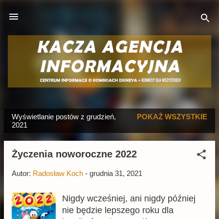
Przejdź do głównej zawartości
Wyświetlanie postów z grudzień,
POKAŻ WSZYSTKIE
P
2021
o
s
Życzenia noworoczne 2022
t
y
Autor:
Radosław Koch
-
grudnia 31, 2021
Nigdy wcześniej, ani nigdy później
nie będzie lepszego roku dla