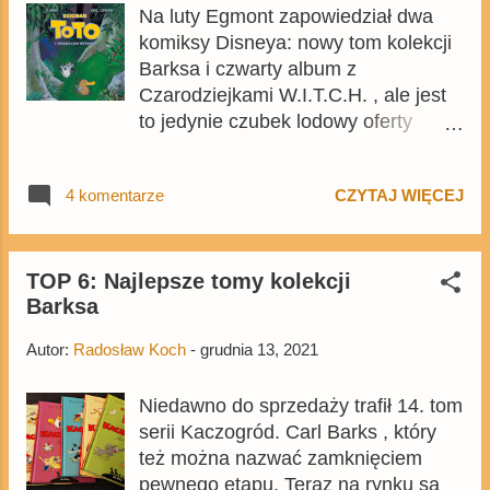
Na luty Egmont zapowiedział dwa
komiksami Marco Roty. Zapowiedź
komiksy Disneya: nowy tom kolekcji
bezpła...
Barksa i czwarty album z
Czarodziejkami W.I.T.C.H. , ale jest
to jedynie czubek lodowy oferty
wydawnictwa przygotowanej na
drugi miesiąc przyszłego roku.
4 komentarze
CZYTAJ WIĘCEJ
Wydawnictwo zapowiedziało także
wiele innych ciekawych tytułów, z
których część to całkowicie nowe
serie zapowiedziane podczas
TOP 6: Najlepsze tomy kolekcji
Barksa
tegorocznego Międzynarodowego
Festiwalu Komiksu i Gier.
Autor:
Radosław Koch
-
grudnia 13, 2021
Niedawno do sprzedaży trafił 14. tom
serii Kaczogród. Carl Barks , który
też można nazwać zamknięciem
pewnego etapu. Teraz na rynku są