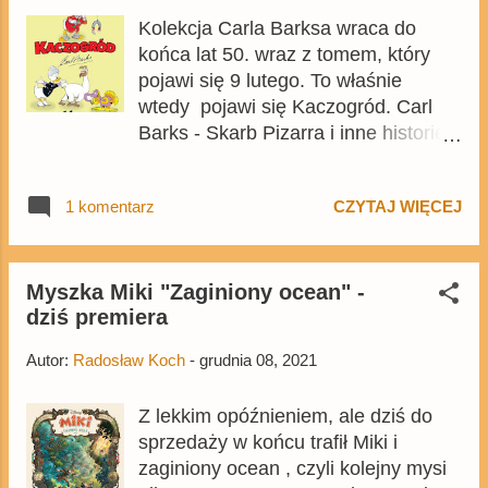
Kolekcja Carla Barksa wraca do
końca lat 50. wraz z tomem, który
pojawi się 9 lutego. To właśnie
wtedy pojawi się Kaczogród. Carl
Barks - Skarb Pizarra i inne historie z
lat 1958-1959. W środku nie
zabraknie kolejnych komiksów
1 komentarz
CZYTAJ WIĘCEJ
mistrza kaczych historii. Album
będzie liczył 232 strony, cena
okładkowa wyniesie 69,99 zł, a
przedsprzedaż na Egmont.pl już
Myszka Miki "Zaginiony ocean" -
dziś premiera
ruszyła.
Autor:
Radosław Koch
-
grudnia 08, 2021
Z lekkim opóźnieniem, ale dziś do
sprzedaży w końcu trafił Miki i
zaginiony ocean , czyli kolejny mysi