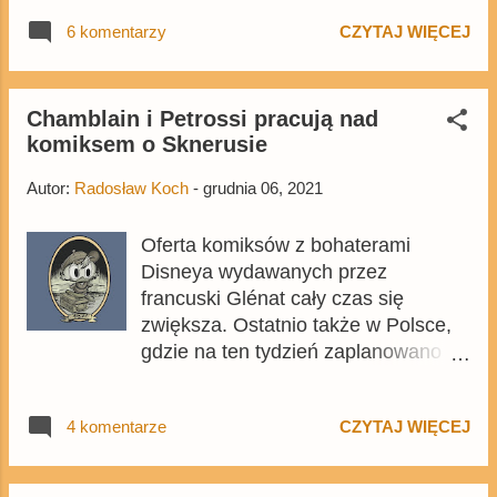
się na łamach wcześniejszych,
6 komentarzy
CZYTAJ WIĘCEJ
stworzonych przez 3 dekady
komiksów. Wujek Sknerus i Kaczor
Donald. Druga tajemnica starego
zamczyska to także olbrzymia ilość
Chamblain i Petrossi pracują nad
komiksem o Sknerusie
dodatków zamykająca kolekcję. Tom
też już jest dostępny na Egmont.pl .
Autor:
Radosław Koch
-
grudnia 06, 2021
Oferta komiksów z bohaterami
Disneya wydawanych przez
francuski Glénat cały czas się
zwiększa. Ostatnio także w Polsce,
gdzie na ten tydzień zaplanowano
premierę Mikiego i zaginionego
oceanu . Jednak do tej pory
4 komentarze
CZYTAJ WIĘCEJ
wydawnictwo nie stworzyło żadnego
albumu poświęconemu Sknerusowi
McKwaczowi. Wkrótce ta strata