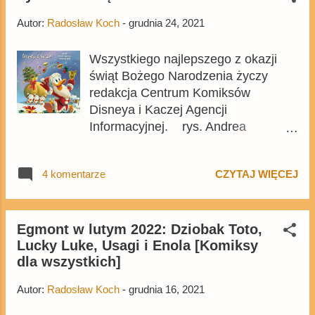
będzie zawierał trzy komiksy, wśród
Autor:
Radosław Koch
-
grudnia 24, 2021
których pojawi się Snore Losers
Williama Van Horna, opublikowany w
Wszystkiego najlepszego z okazji
poprzednim roku w jednym z tomów
świąt Bożego Narodzenia życzy
serii , ale także do tej pory
redakcja Centrum Komiksów
niewydane przez Fantagraphics:
Disneya i Kaczej Agencji
francuska historia Here Today, Gone
Informacyjnej. rys. Andrea
Apollo Cavazzano o Supergoofym i
Freccero na podstawie ilustracji
Fall Guy Hubbarda i Kinneya o
Carla Barksa
Dziobasie. Komiks o kuzynie
4 komentarze
CZYTAJ WIĘCEJ
Donalda najpewniej pojawi się w
zaplanowanym na czerwiec tomie
kolekcji, ale przedrukowanie historii
Egmont w lutym 2022: Dziobak Toto,
Cavazzano może sugerować, że w
Lucky Luke, Usagi i Enola [Komiksy
przyszłym roku zostanie wydany też
dla wszystkich]
tom poświęcony historiom włoskiego
mistrza. Od dawna pojawiają się też
Autor:
Radosław Koch
-
grudnia 16, 2021
plotki, że wkrótce w ramach Disney
Masters znajdzie się tom z