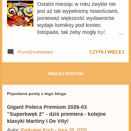
Ostatni miesiąc w roku zwykle nie
jest aż tak wypełniony nowościami,
ponieważ większość wydawnictw
wydaje komiksy pod koniec
listopada, tak żeby mogły być
sprzedawane przez cały okres
świąteczny, ale z różnych powodów,
Prześlij komentarz
CZYTAJ WIĘCEJ
tym razem w grudniu też nie
zabraknie ciekawych nowości.
Oczywiście, warto też nadrobić
listopadowe nowości , które były w
WIĘCEJ POSTÓW
tym roku wyjątkowo ciekawe.
Popularne posty z tego bloga
Gigant Poleca Premium 2026-03
"Superkwęk 2" - dziś premiera - kolejne
klasyki Martiny i De Vity!
Autor:
Radosław Koch
-
lipca 28, 2026