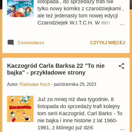
listopada , do sprzedaży trafi nie
tylko nowy komiks z czarodziejkami ,
ale też jedenasty tom nowej edycji
Czarodziejek W.I.T.C.H. W nim
znajdą się opowieści o magicznych
dziewczynach, które otwierają szósty
3 komentarze
CZYTAJ WIĘCEJ
podcykl całej serii. Będzie to tom
liczący 384 stron, którego cena
okładkowa wyniesie 109,99 zł. Dzięki
uprzejmości wydawnictwa już dziś
Kaczogród Carla Barksa 22 "To nie
bajka" - przykładowe strony
możemy zaprezentować
przykładowe strony z publikacji, a
Autor:
Radosław Koch
-
października 29, 2023
komiks możecie zamówić m.in.na
Egmont.pl .
Już za mniej niż dwa tygodnie, 8
listopada do sprzedaży trafi kolejny
tom serii Kaczogród. Carl Barks - To
nie bajka i inne historie z lat 1960-
1961, z którego już dziś