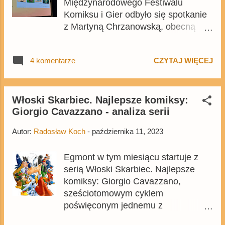
Międzynarodowego Festiwalu
Komiksu i Gier odbyło się spotkanie
z Martyną Chrzanowską, obecną
szefową komiksowego działu
polskiego Egmontu, na którym
4 komentarze
CZYTAJ WIĘCEJ
zostały zaprezentowane zapowiedzi
na przyszły rok. Tym razem obyło się
bez wielkich ogłoszeń związanych z
komiksami Disneya, ale to nie
Włoski Skarbiec. Najlepsze komiksy:
Giorgio Cavazzano - analiza serii
oznacza, że nie pojawiły się
jakiekolwiek nowe informacje.
Autor:
Radosław Koch
-
października 11, 2023
Egmont w tym miesiącu startuje z
serią Włoski Skarbiec. Najlepsze
komiksy: Giorgio Cavazzano,
sześciotomowym cyklem
poświęconym jednemu z
najsłynniejszych włoskich twórców