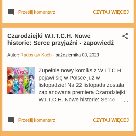
udostępnionych przez KOMIKSY
odbędzie się w dniach 7-8
Prześlij komentarz
CZYTAJ WIĘCEJ
Gigant można spodziewać się, że
października 2023 r. w Atlas Arenie.
będzie to przedruk wydania , które
Będą to również pierwsze dwa dni
zostało stworzone z okazji 100-lecia
funkcjonowania Centrum Komiksu i
Disneya . A to oznacza, że nie
Czarodziejki W.I.T.C.H. Nowe
Narracji Interaktywnej EC1 Łódź (ul.
historie: Serce przyjaźni - zapowiedź
zabraknie w nim ciekawych
Targowa 1/3). Organizatorzy
komiksów. Numer zamówicie na
festiwalu jak zwykle przygotowali dla
Autor:
Radosław Koch
-
października 03, 2023
Egmont.pl .
publiczności liczne atrakcje – od
możliwości spotkania znanych
Zupełnie nowy komiks z W.I.T.C.H.
polskic...
pojawi się w Polsce już w
listopadzie! Na 22 listopada została
zaplanowana premiera Czarodziejki
W.I.T.C.H. Nowe historie: Serce
przyjaźni. Początkowo wydanie
będzie dostępne tylko w Empiku i na
Prześlij komentarz
CZYTAJ WIĘCEJ
Empik.com (gdzie można już je
zamawiać). 108-stronicowy album
zostanie wydany w twardej oprawie i