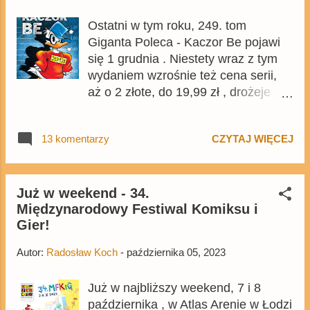
Ostatni w tym roku, 249. tom
Giganta Poleca - Kaczor Be pojawi
się 1 grudnia . Niestety wraz z tym
wydaniem wzrośnie też cena serii,
aż o 2 złote, do 19,99 zł , drożeje
także prenumerata , która obecnie
kosztuje 135,92 zł za 8 tomów.
13 komentarzy
CZYTAJ WIĘCEJ
Grudniowy tom też nie zapowiada
się szczególnie interesująco, choć
jak zawsze jakieś ciekawe komiksy z
kaczkami i myszami będzie można
Już w weekend - 34.
Międzynarodowy Festiwal Komiksu i
znaleźć. Wydanie będzie kopią
Gier!
listopadowego wydania niemieckiego
Lustiges Taschenbuch .
Autor:
Radosław Koch
-
października 05, 2023
Już w najbliższy weekend, 7 i 8
października , w Atlas Arenie w Łodzi