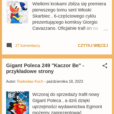
Wielkimi krokami zbliża się premiera
pierwszego tomu serii Włoski
Skarbiec , 6-częściowego cyklu
prezentującego komiksy Giorgio
Cavazzano. Oficjalnie trafi on na
półki księgarń w środę, a już jest
dostępny na Egmont.pl . Tylko czy
27 komentarzy
CZYTAJ WIĘCEJ
warto w ogóle zainteresować się
serią? Na blogu przez ostatnie
tygodnie pojawiło się wiele tekstów,
ale skupiały się one tylko na
Gigant Poleca 249 "Kaczor Be" -
przykładowe strony
pojedynczych aspektach, najczęściej
największych bolączkach. W
Autor:
Radosław Koch
-
października 18, 2023
rzeczywistości jednak sprawa jest
dużo bardziej skomplikowana. Oto
Wczoraj do sprzedaży trafił nowy
dziesięć największych zalet i wad
Gigant Poleca , a dziś dzięki
serii poświęconej Giorgio
uprzejmości wydawnictwa Egmont
Cavazzano.
możemy zaprezentować