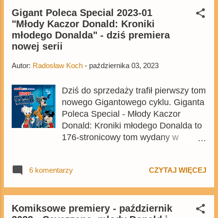
w cenie 59,99 zł.
Gigant Poleca Special 2023-01
"Młody Kaczor Donald: Kroniki
młodego Donalda" - dziś premiera
nowej serii
Autor:
Radosław Koch
-
października 03, 2023
Dziś do sprzedaży trafił pierwszy tom
nowego Gigantowego cyklu. Giganta
Poleca Special - Młody Kaczor
Donald: Kroniki młodego Donalda to
176-stronicowy tom wydany w
formacie A5, w cenie okładkowej
18,99 zł, w którym znajdują się
6 komentarzy
CZYTAJ WIĘCEJ
komiksy z tworzonej przez włoskich
scenarzystów i rysowników serii
Young Donald Duck . Album jest
kopią niemieckiego wydania sprzed
Komiksowe premiery - październik