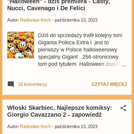
"Halloween" - dziś premiera - Casty,
studiów produkcyjnych, stacji
Nucci, Cavenago i De Felici
telewizyjnych czy parków rozrywki.
The Walt Disney Company obchodzi
Autor:
Radosław Koch
-
października 13, 2023
swoje setne urodziny już od paru
miesięcy, w sierpniu został wydany
Dziś do sprzedaży trafił kolejny tom
Gigant z komiksami stworzonymi z
Giganta Poleca Extra i jest to
okazji tej rocznicy, a dzisiaj na
pierwszy w Polsce halloweenowy
Disney+ zadebiutowała
specjalny Gigant . 256-stronicowy
krótkometrażówka Było sobie studio
tom pod tytułem Halloween został
, w którym pojawiają się bohaterowie
wydany w formacie A5, jego cena
z setek animowanych produkcji
okładkowa to 22,99 zł, a w środku
wyprodukowanych przez Walt
16 komentarzy
CZYTAJ WIĘCEJ
zawiera komiksy z niemieckiego
Disney Animation Studios.
wydania z 2021 roku, w tym co
najmniej parę ciekawych historyjek.
Wydanie jest też dostępne na
Włoski Skarbiec. Najlepsze komiksy:
Giorgio Cavazzano 2 - zapowiedź
Egmont.pl .
Autor:
Radosław Koch
-
października 13, 2023