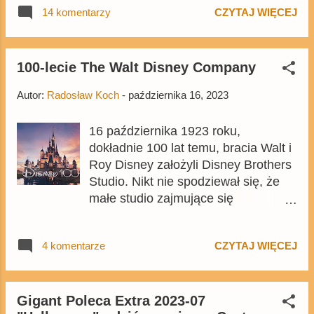
ostatnich w tym roku tomach
14 komentarzy
CZYTAJ WIĘCEJ
jego wrogowie. Choć tom może
MegaGiga i Giganta Poleca Extra .
wyglądać ciut słabiej niż kilka
Źródło ilustracji: materiały prasowe -
tegorocznych Gigantów , to i tak
Egmont Polska
wygląda interesująco. Komiks jest
100-lecie The Walt Disney Company
też dostępny na Egmont.pl Wydanie
Autor:
Radosław Koch
-
października 16, 2023
jest kopią wrześniowego wydania
niemieckiego Lustiges Taschenbuch
16 października 1923 roku,
.
dokładnie 100 lat temu, bracia Walt i
Roy Disney założyli Disney Brothers
Studio. Nikt nie spodziewał się, że
małe studio zajmujące się
początkowo produkcją filmów o Alicji
będących połączeniem animacji i
4 komentarze
CZYTAJ WIĘCEJ
produkcji aktorskiej, rozrośnie się do
takich rozmiarów i ostatecznie stanie
się wielkim konglomeratem
medialnym posiadającym wiele
Gigant Poleca Extra 2023-07