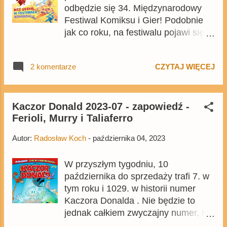
odbędzie się 34. Międzynarodowy
Festiwal Komiksu i Gier! Podobnie
jak co roku, na festiwalu pojawi się
wielu twórców, nie zabraknie też
premier, a także ciekawych prelekcji,
2 komentarze
CZYTAJ WIĘCEJ
w tym prezentacji zapowiedzi
Egmontu na kolejne miesiące. Cały
program wydarzenia znajdziecie na
stronie festiwalu , tam też są
Kaczor Donald 2023-07 - zapowiedź -
Ferioli, Murry i Taliaferro
zaprezentowane szczegółowe
informacje o biletach. Swoje atrakcje
Autor:
Radosław Koch
-
października 04, 2023
szykuje też wydawnictwo Egmont .
Na festiwalu w sobotę będzie można
W przyszłym tygodniu, 10
też spotkać część redakcji Kaczej
października do sprzedaży trafi 7. w
Agencji Informacyjnej i Centrum
tym roku i 1029. w historii numer
Komiksów Disneya. Na pewno na
Kaczora Donalda . Nie będzie to
Facebooku będą pojawiały się też
jednak całkiem zwyczajny numer, bo
relacje na żywo z Łodzi . Całość
na podstawie przykładowych stron
informacji prasowej: 34. MFKiG