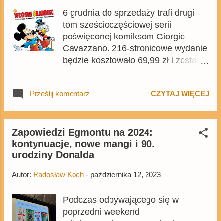
6 grudnia do sprzedaży trafi drugi
tom sześcioczęściowej serii
poświęconej komiksom Giorgio
Cavazzano. 216-stronicowe wydanie
będzie kosztowało 69,99 zł i zostanie
opublikowane w twardej oprawie
oraz w formacie 16,5 na 23 cm. Już
Prześlij komentarz
CZYTAJ WIĘCEJ
w tym momencie możecie zamówić
tom z Egmont.pl . Więcej informacji o
całym cyklu znajdziecie tutaj , a
prezentacja pierwszego tomu jest
Zapowiedzi Egmontu na 2024:
kontynuacje, nowe mangi i 90.
dostępna tu .
urodziny Donalda
Autor:
Radosław Koch
-
października 12, 2023
Podczas odbywającego się w
poprzedni weekend