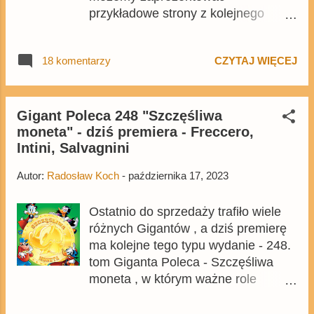
przykładowe strony z kolejnego
wydania serii. 249. tom Giganta
Poleca - Kaczor Be pojawi się 1
18 komentarzy
CZYTAJ WIĘCEJ
grudnia i będzie to pierwsze wydanie
po podwyżce ceny do 19,99 zł.
Szczegółowe informacje o
zawartości tomu znajdziecie w
Gigant Poleca 248 "Szczęśliwa
moneta" - dziś premiera - Freccero,
osobnym tekście , w wydaniu
Intini, Salvagnini
pojawią się m.in. komiks Facciniego
o Dziobasie, dłuższa historia z
Autor:
Radosław Koch
-
października 17, 2023
Młodymi Skautami i opowieść o
Mikim i Goofym narysowana przez
Ostatnio do sprzedaży trafiło wiele
Leoniego. Cały czas jest dostępna
różnych Gigantów , a dziś premierę
prenumerata Giganta . Droższa niż
ma kolejne tego typu wydanie - 248.
do tej pory, ale za 8 tomów serii z
tom Giganta Poleca - Szczęśliwa
dostawą do domu zapłacicie tylko
moneta , w którym ważne role
135,92 zł. W najbliższym czasie na
odgrywają pierwsza
blogu pojawią się też informacje o
dziesięciocentówka, Sknerus oraz