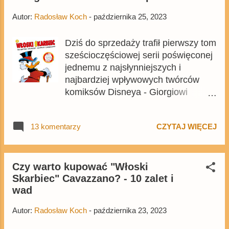
Autor:
Radosław Koch
-
października 25, 2023
Dziś do sprzedaży trafił pierwszy tom
sześcioczęściowej serii poświęconej
jednemu z najsłynniejszych i
najbardziej wpływowych twórców
komiksów Disneya - Giorgiowi
Cavazzano. Pierwszy Włoski
Skarbiec został wydany w cenie
13 komentarzy
CZYTAJ WIĘCEJ
okładkowej 69,99 zł, liczy 208 stron,
a jego format to 16,5 na 23 cm. Tom
możecie zamówić m.in. z Egmont.pl .
Czy warto kupować "Włoski
Skarbiec" Cavazzano? - 10 zalet i
wad
Autor:
Radosław Koch
-
października 23, 2023