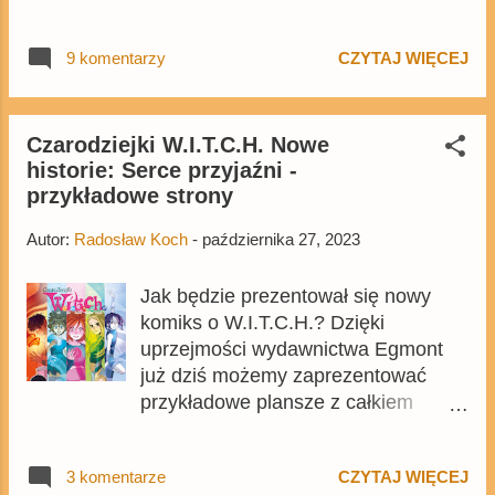
przedstawiamy przykładowe
strony. Będzie to wydanie pełne
9 komentarzy
CZYTAJ WIĘCEJ
historii o Babci Kaczce, Diodaku czy
też Daisy, które Barks narysował do
scenariuszy innych autorów. Cena
248-stronicowego tomu wyniesie
Czarodziejki W.I.T.C.H. Nowe
historie: Serce przyjaźni -
89,99 zł i można kupić go w
przykładowe strony
przedsprzedaży na Egmont.pl
Autor:
Radosław Koch
-
października 27, 2023
Jak będzie prezentował się nowy
komiks o W.I.T.C.H.? Dzięki
uprzejmości wydawnictwa Egmont
już dziś możemy zaprezentować
przykładowe plansze z całkiem
nowej historii. Od 22 listopada tom
Czarodziejki W.I.T.C.H. Nowe
3 komentarze
CZYTAJ WIĘCEJ
historie: Serce przyjaźni. będzie