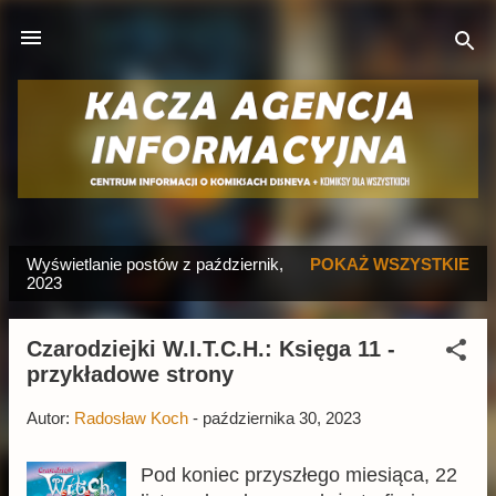
Przejdź do głównej zawartości
Wyświetlanie postów z październik,
POKAŻ WSZYSTKIE
P
2023
o
s
Czarodziejki W.I.T.C.H.: Księga 11 -
t
przykładowe strony
y
Autor:
Radosław Koch
-
października 30, 2023
Pod koniec przyszłego miesiąca, 22