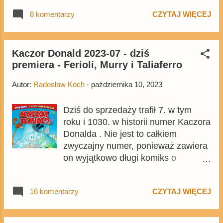
komiksowych. Z tego powodu
8 komentarzy
CZYTAJ WIĘCEJ
postanowiliśmy, że we współpracy z
Michałem Jędryką, prawdopodobnie
największym ekspertem w Polsce od
twórczości Cavazzano, przyjrzymy
Kaczor Donald 2023-07 - dziś
premiera - Ferioli, Murry i Taliaferro
się dokładnie zawartości serii, co w
niej jest, a czego brakuje.
Autor:
Radosław Koch
-
października 10, 2023
Dziś do sprzedaży trafił 7. w tym
roku i 1030. w historii numer Kaczora
Donalda . Nie jest to całkiem
zwyczajny numer, ponieważ zawiera
on wyjątkowo długi komiks o
Sknerusie narysowany przez
Ferioliego. W Niemczech i w
16 komentarzy
CZYTAJ WIĘCEJ
Skandynawii wydanie jest
promowane jako numer wydany z
okazji 100-lecia Disneya, w polskiej