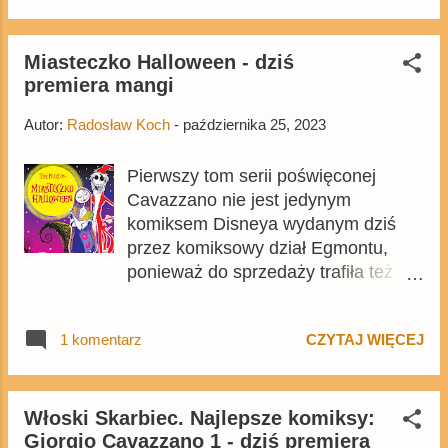
dostępny w Empiku i na Empik.com ,
natomiast w pozostałych punktach
sprzedaży pojawi się on 24 stycznia.
Miasteczko Halloween - dziś
premiera mangi
108-stronicowy album zostanie
wydany w twardej oprawie i w cenie
Autor:
Radosław Koch
-
października 25, 2023
59,99 zł.
Pierwszy tom serii poświęconej
Cavazzano nie jest jedynym
komiksem Disneya wydanym dziś
przez komiksowy dział Egmontu,
ponieważ do sprzedaży trafiła też
manga oparta na filmie Tima Burtona
i Henry'ego Selicka - Miasteczko
1 komentarz
CZYTAJ WIĘCEJ
Halloween (The Nightmare Before
Christmas) . 176-stronicowy tomik
wydany w formacie A5 kosztuje
32,99 zł i można go kupić m.in. na
Włoski Skarbiec. Najlepsze komiksy:
Giorgio Cavazzano 1 - dziś premiera
Egmont.pl .