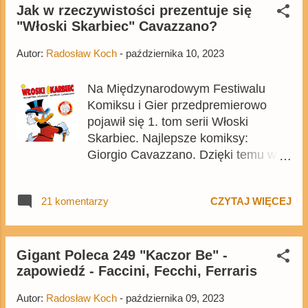
edycji zabrakło o tym wzmianki.
Jak w rzeczywistości prezentuje się
"Włoski Skarbiec" Cavazzano?
Poza kioskami pismo jest dostępne
także: - na Empik.com - na
Autor:
Radosław Koch
-
października 10, 2023
Egmont.pl .
Na Międzynarodowym Festiwalu
Komiksu i Gier przedpremierowo
pojawił się 1. tom serii Włoski
Skarbiec. Najlepsze komiksy:
Giorgio Cavazzano. Dzięki temu w
końcu możemy odpowiedzieć na
pytanie - jak w rzeczywistości
21 komentarzy
CZYTAJ WIĘCEJ
prezentuje się wydanie. Odpowiedź
jest dość prosta: nie najgorzej, ale
gorzej niż włoskie wydanie . Nie tak
źle jak mogło to wynikać z
Gigant Poleca 249 "Kaczor Be" -
zapowiedź - Faccini, Fecchi, Ferraris
przykładowych plansz , ale jednak
jest widoczna różnica.
Autor:
Radosław Koch
-
października 09, 2023