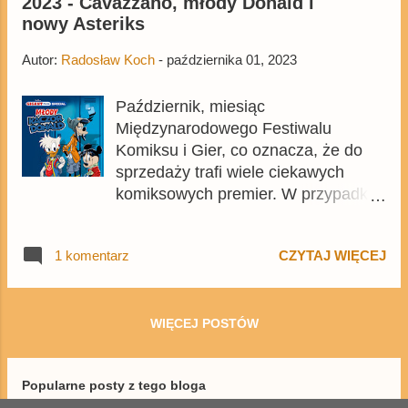
2023 - Cavazzano, młody Donald i
paru lat i jest też dostępny na
nowy Asteriks
Egmont.pl .
Autor:
Radosław Koch
-
października 01, 2023
Październik, miesiąc
Międzynarodowego Festiwalu
Komiksu i Gier, co oznacza, że do
sprzedaży trafi wiele ciekawych
komiksowych premier. W przypadku
kaczych komiksów wystartują dwie
nowe serie, ale to niejedyne ciekawe
1 komentarz
CZYTAJ WIĘCEJ
atrakcje przygotowane na kolejne
tygodnie.
WIĘCEJ POSTÓW
Popularne posty z tego bloga